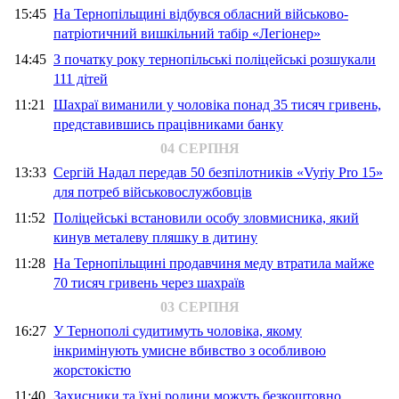
15:45
На Тернопільщині відбувся обласний військово-
патріотичний вишкільний табір «Легіонер»
14:45
З початку року тернопільські поліцейські розшукали
111 дітей
11:21
Шахраї виманили у чоловіка понад 35 тисяч гривень,
представившись працівниками банку
04 СЕРПНЯ
13:33
Сергій Надал передав 50 безпілотників «Vyriy Pro 15»
для потреб військовослужбовців
11:52
Поліцейські встановили особу зловмисника, який
кинув металеву пляшку в дитину
11:28
На Тернопільщині продавчиня меду втратила майже
70 тисяч гривень через шахраїв
03 СЕРПНЯ
16:27
У Тернополі судитимуть чоловіка, якому
інкримінують умисне вбивство з особливою
жорстокістю
11:40
Захисники та їхні родини можуть безкоштовно