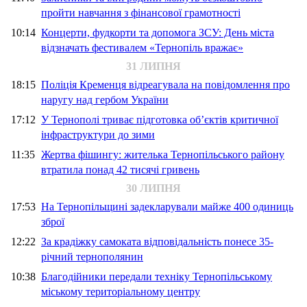
пройти навчання з фінансової грамотності
10:14
Концерти, фудкорти та допомога ЗСУ: День міста
відзначать фестивалем «Тернопіль вражає»
31 ЛИПНЯ
18:15
Поліція Кременця відреагувала на повідомлення про
наругу над гербом України
17:12
У Тернополі триває підготовка об’єктів критичної
інфраструктури до зими
11:35
Жертва фішингу: жителька Тернопільського району
втратила понад 42 тисячі гривень
30 ЛИПНЯ
17:53
На Тернопільщині задекларували майже 400 одиниць
зброї
12:22
За крадіжку самоката відповідальність понесе 35-
річний тернополянин
10:38
Благодійники передали техніку Тернопільському
міському територіальному центру