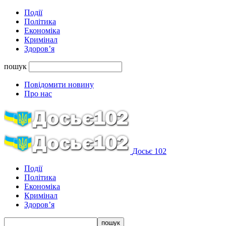
Події
Політика
Економіка
Кримінал
Здоров’я
пошук
Повідомити новину
Про нас
Досьє 102
Події
Політика
Економіка
Кримінал
Здоров’я