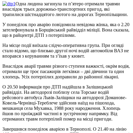
Одна людина загинула та п’ятеро отримали травми
внаслідок трьох дорожньо-транспортних пригод, які
трапилися шістнадцятого лютого на дорогах Тернопільщини.
У понеділок про аварію повідомила невідома жінка, яка о 2.20
зателефонувала в Борщівський райвідділ міліції. Вона сказала,
що в райцентрі ДТП з потерпілими.
На місце події виїхала слідчо-оперативна група. При огляді
стало відомо, що близько другої ночі водій автомобіля ВАЗ не
впорався з керуванням та з’їхав у кювет.
Внаслідок аварії травми різного ступеня важкості, окрім водія,
отримали ще троє пасажирів легківки – дві дівчини та один
хлопець. Усіх потерпілих доправили до районної лікарні.
О 20.50 інформація про ДТП надійшла в Залішицький
райвідділ. На автодорозі поблизу села Торське водій
рейсового автобуса Львів-Заліщики на автодорозі Доманове-
Ковель-Чернівці-Тереблече здійснив наїзд на пішохода,
мешканця села Мухавка, 1988 року народження. Хлопець
йшов по проїжджій частині в зустрічному напрямку. Від
отриманих травм потерпілий помер на місці пригоди.
Завершився понеділок аварією в Тернополі. О 21.40 на лінію