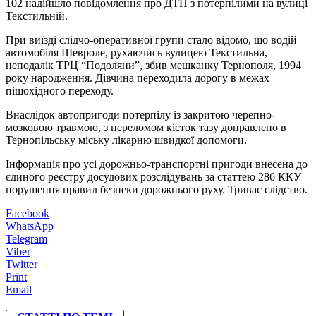
102 надійшло повідомлення про ДТП з потерпілими на вулиці
Текстильній.
При виїзді слідчо-оперативної групи стало відомо, що водій
автомобіля Шевроле, рухаючись вулицею Текстильна,
неподалік ТРЦ “Подоляни”, збив мешканку Тернополя, 1994
року народження. Дівчина переходила дорогу в межах
пішохідного переходу.
Внаслідок автопригоди потерпілу із закритою черепно-
мозковою травмою, з переломом кісток тазу доправлено в
Тернопільську міську лікарню швидкої допомоги.
Інформація про усі дорожньо-транспортні пригоди внесена до
єдиного реєстру досудових розслідувань за статтею 286 ККУ –
порушення правил безпеки дорожнього руху. Триває слідство.
Facebook
WhatsApp
Telegram
Viber
Twitter
Print
Email