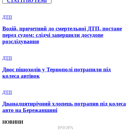
СТАТТІ ПО ТЕМІ
ДТП
Водій, причетний до смертельної ДТП, постане
перед судом: слідчі завершили досудове
розслідування
ДТП
Двоє пішоходів у Тернополі потрапили під
колеса автівок
ДТП
Дванадцятирічний хлопець потрапив під колеса
авто на Бережанщині
НОВИНИ
ВЧОРА