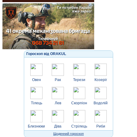
Гороскоп від ORAKUL
Овен
Рак
Терези
Козеріг
Тілець
Лев
Скорпіон
Водолій
Близнюки
Діва
Стрілець
Риби
Щоденний гороскоп