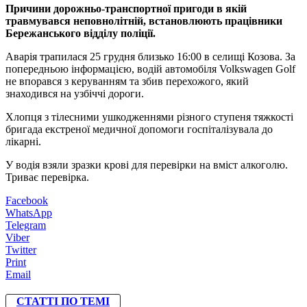
Причини дорожньо-транспортної пригоди в якій
травмувався неповнолітній, встановлюють працівники
Бережанського відділу поліції.
Аварія трапилася 25 грудня близько 16:00 в селищі Козова. За
попередньою інформацією, водій автомобіля Volkswagen Golf
не впорався з керуванням та збив перехожого, який
знаходився на узбіччі дороги.
Хлопця з тілесними ушкодженнями різного ступеня тяжкості
бригада екстреної медичної допомоги госпіталізувала до
лікарні.
У водія взяли зразки крові для перевірки на вміст алкоголю.
Триває перевірка.
Facebook
WhatsApp
Telegram
Viber
Twitter
Print
Email
СТАТТІ ПО ТЕМІ