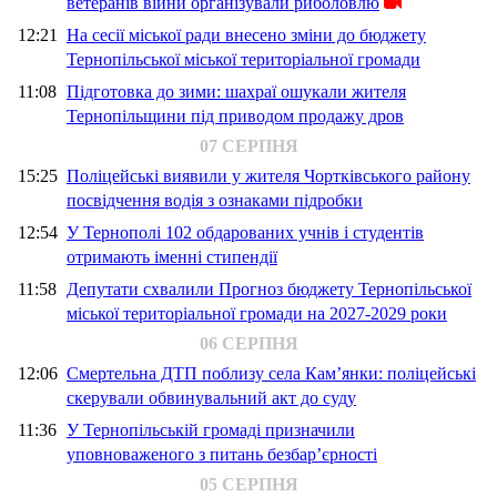
ветеранів війни організували риболовлю
12:21
На сесії міської ради внесено зміни до бюджету
Тернопільської міської територіальної громади
11:08
Підготовка до зими: шахраї ошукали жителя
Тернопільщини під приводом продажу дров
07 СЕРПНЯ
15:25
Поліцейські виявили у жителя Чортківського району
посвідчення водія з ознаками підробки
12:54
У Тернополі 102 обдарованих учнів і студентів
отримають іменні стипендії
11:58
Депутати схвалили Прогноз бюджету Тернопільської
міської територіальної громади на 2027-2029 роки
06 СЕРПНЯ
12:06
Смертельна ДТП поблизу села Кам’янки: поліцейські
скерували обвинувальний акт до суду
11:36
У Тернопільській громаді призначили
уповноваженого з питань безбар’єрності
05 СЕРПНЯ