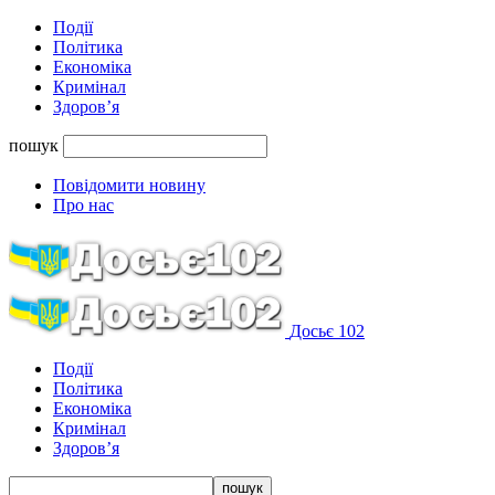
Події
Політика
Економіка
Кримінал
Здоров’я
пошук
Повідомити новину
Про нас
Досьє 102
Події
Політика
Економіка
Кримінал
Здоров’я