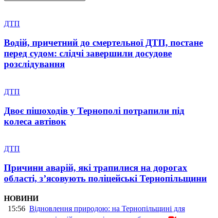
ДТП
Водій, причетний до смертельної ДТП, постане
перед судом: слідчі завершили досудове
розслідування
ДТП
Двоє пішоходів у Тернополі потрапили під
колеса автівок
ДТП
Причини аварій, які трапилися на дорогах
області, з’ясовують поліцейські Тернопільщини
НОВИНИ
15:56
Відновлення природою: на Тернопільщині для