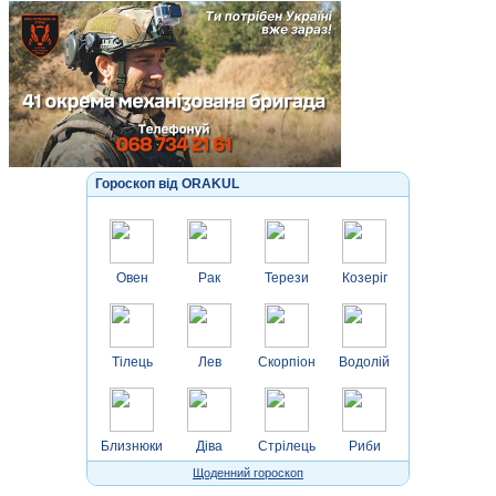
Гороскоп від ORAKUL
Овен
Рак
Терези
Козеріг
Тілець
Лев
Скорпіон
Водолій
Близнюки
Діва
Стрілець
Риби
Щоденний гороскоп