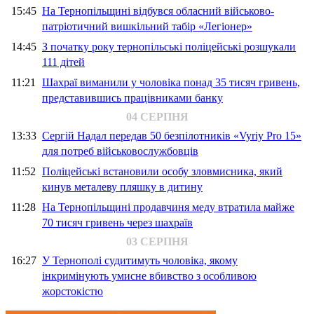
15:45
На Тернопільщині відбувся обласний військово-
патріотичний вишкільний табір «Легіонер»
14:45
З початку року тернопільські поліцейські розшукали
111 дітей
11:21
Шахраї виманили у чоловіка понад 35 тисяч гривень,
представившись працівниками банку
04 СЕРПНЯ
13:33
Сергій Надал передав 50 безпілотників «Vyriy Pro 15»
для потреб військовослужбовців
11:52
Поліцейські встановили особу зловмисника, який
кинув металеву пляшку в дитину
11:28
На Тернопільщині продавчиня меду втратила майже
70 тисяч гривень через шахраїв
03 СЕРПНЯ
16:27
У Тернополі судитимуть чоловіка, якому
інкримінують умисне вбивство з особливою
жорстокістю