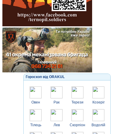
Гороскоп від ORAKUL
Овен
Рак
Терези
Козеріг
Тілець
Лев
Скорпіон
Водолій