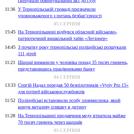
скерували обвинувальний акт до суду
11:36
У Тернопільській громаді призначили
уповноваженого з питань безбар’єрності
05 СЕРПНЯ
15:45
На Тернопільщині відбувся обласний військово-
патріотичний вишкільний табір «Легіонер»
14:45
З початку року тернопільські поліцейські розшукали
111 дітей
11:21
Шахраї виманили у чоловіка понад 35 тисяч гривень,
представившись працівниками банку
04 СЕРПНЯ
13:33
Сергій Надал передав 50 безпілотників «Vyriy Pro 15»
для потреб військовослужбовців
11:52
Поліцейські встановили особу зловмисника, який
кинув металеву пляшку в дитину
11:28
На Тернопільщині продавчиня меду втратила майже
70 тисяч гривень через шахраїв
03 СЕРПНЯ