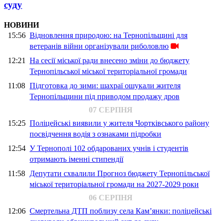
суду
НОВИНИ
15:56
Відновлення природою: на Тернопільщині для
ветеранів війни організували риболовлю
12:21
На сесії міської ради внесено зміни до бюджету
Тернопільської міської територіальної громади
11:08
Підготовка до зими: шахраї ошукали жителя
Тернопільщини під приводом продажу дров
07 СЕРПНЯ
15:25
Поліцейські виявили у жителя Чортківського району
посвідчення водія з ознаками підробки
12:54
У Тернополі 102 обдарованих учнів і студентів
отримають іменні стипендії
11:58
Депутати схвалили Прогноз бюджету Тернопільської
міської територіальної громади на 2027-2029 роки
06 СЕРПНЯ
12:06
Смертельна ДТП поблизу села Кам’янки: поліцейські