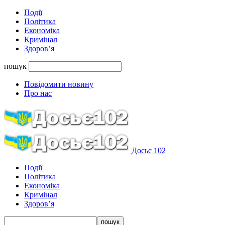
Події
Політика
Економіка
Кримінал
Здоров’я
пошук
Повідомити новину
Про нас
Досьє 102
Події
Політика
Економіка
Кримінал
Здоров’я