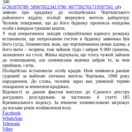
340
Із
заявою про крадіжку до поліцейських Чортківського
районного відділу поліції звернувся житель райцентру.
Чоловік повідомив, що до його будинку проникла невідома
особа і викрала грошові кошти.
У ході оперативних заходів співробітники карного розшуку
встановили, що непроханим гостем в будинку заявника був
його сусід. Зловмисник знав, що чортківчанина немає вдома, а
його мати – незряча, тож зайшов туди і забрав 9 000 гривень,
залишених на столі. Жінка відчувала, що хтось чужий зайшов
до помешкання, але зловмисник мовчки забрав те, за чим
прийшов, і втік.
Поліцейські встановили особу крадія. Ним виявився раніше
судимий за майнові злочини житель Чорткова, 1968 року
народження. До слова, чоловік зараз має умовний термін
покарання за вчинення крадіжки.
Відомості за даним фактом внесено до Єдиного реєстру
досудових розслдіувань за частиною 4 статті 185
Кримінального кодексу. За вчинене зловмисникові загрожує
до восьми років позбавлення волі.
Facebook
WhatsApp
Telegram
Viber