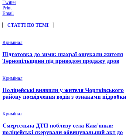
Twitter
Print
Email
СТАТТІ ПО ТЕМІ
Кримінал
Підготовка до зими: шахраї ошукали жителя
Тернопільщини під приводом продажу дров
Кримінал
Поліцейські виявили у жителя Чортківського
району посвідчення водія з ознаками підробки
Кримінал
Смертельна ДТП поблизу села Кам’янки:
поліцейські скерували обвинувальний акт до