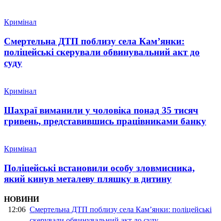
Кримінал
Смертельна ДТП поблизу села Кам’янки:
поліцейські скерували обвинувальний акт до
суду
Кримінал
Шахраї виманили у чоловіка понад 35 тисяч
гривень, представившись працівниками банку
Кримінал
Поліцейські встановили особу зловмисника,
який кинув металеву пляшку в дитину
НОВИНИ
12:06
Смертельна ДТП поблизу села Кам’янки: поліцейські
скерували обвинувальний акт до суду