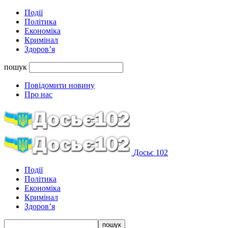
Події
Політика
Економіка
Кримінал
Здоров’я
пошук
Повідомити новину
Про нас
Досьє 102
Події
Політика
Економіка
Кримінал
Здоров’я