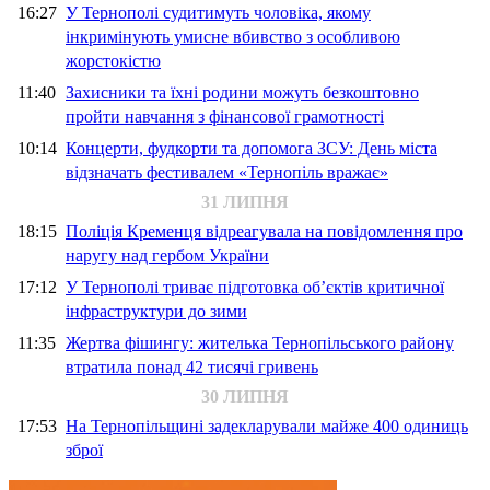
16:27
У Тернополі судитимуть чоловіка, якому
інкримінують умисне вбивство з особливою
жорстокістю
11:40
Захисники та їхні родини можуть безкоштовно
пройти навчання з фінансової грамотності
10:14
Концерти, фудкорти та допомога ЗСУ: День міста
відзначать фестивалем «Тернопіль вражає»
31 ЛИПНЯ
18:15
Поліція Кременця відреагувала на повідомлення про
наругу над гербом України
17:12
У Тернополі триває підготовка об’єктів критичної
інфраструктури до зими
11:35
Жертва фішингу: жителька Тернопільського району
втратила понад 42 тисячі гривень
30 ЛИПНЯ
17:53
На Тернопільщині задекларували майже 400 одиниць
зброї