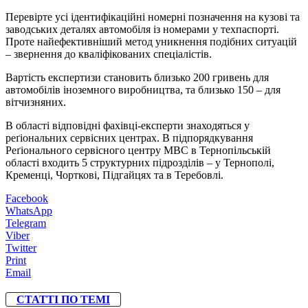
Перевірте усі ідентифікаційні номерні позначення на кузові та
заводських деталях автомобіля із номерами у техпаспорті.
Проте найефективніший метод уникнення подібних ситуацій
– звернення до кваліфікованих спеціалістів.
Вартість експертизи становить близько 200 гривень для
автомобілів іноземного виробництва, та близько 150 – для
вітчизняних.
В області відповідні фахівці-експерти знаходяться у
реґіональних сервісних центрах. В підпорядкування
Реґіонального сервісного центру МВС в Тернопільській
області входить 5 структурних підрозділів – у Тернополі,
Кременці, Чорткові, Підгайцях та в Теребовлі.
Facebook
WhatsApp
Telegram
Viber
Twitter
Print
Email
СТАТТІ ПО ТЕМІ