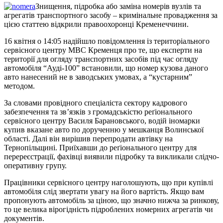
Знищення, підробка або заміна номерів вузлів та
агрегатів транспортного засобу – кримінальне провадження за
цією статтею відкрили правоохоронці Кременеччини.
16 квітня о 14:05 надійшло повідомлення із територіального
сервісного центру МВС Кременця про те, що експерти на
території для огляду транспортних засобів під час огляду
автомобіля “Ауді-100” встановили, що номер кузова даного
авто нанесений не в заводських умовах, а “кустарним”
методом.
За словами провідного спеціаліста сектору кадрового
забезпечення та зв’язків з громадськістю реґіонального
сервісного центру Василя Барановського, водій іномарки
купив вказане авто по дорученню у мешканця Волинської
області. Далі він вирішив перепродати автівку на
Тернопільщині. Приїхавши до реґіонального центру для
перереєстрації, фахівці виявили підробку та викликали слідчо-
оперативну групу.
Працівники сервісного центру наголошують, що при купівлі
автомобіля слід звертати увагу на його вартість. Якщо вам
пропонують автомобіль за ціною, що значно нижча за ринкову,
то це велика вірогідність підроблених номерних агрегатів чи
документів.