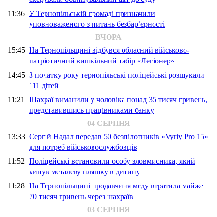
11:36
У Тернопільській громаді призначили
уповноваженого з питань безбар’єрності
ВЧОРА
15:45
На Тернопільщині відбувся обласний військово-
патріотичний вишкільний табір «Легіонер»
14:45
З початку року тернопільські поліцейські розшукали
111 дітей
11:21
Шахраї виманили у чоловіка понад 35 тисяч гривень,
представившись працівниками банку
04 СЕРПНЯ
13:33
Сергій Надал передав 50 безпілотників «Vyriy Pro 15»
для потреб військовослужбовців
11:52
Поліцейські встановили особу зловмисника, який
кинув металеву пляшку в дитину
11:28
На Тернопільщині продавчиня меду втратила майже
70 тисяч гривень через шахраїв
03 СЕРПНЯ