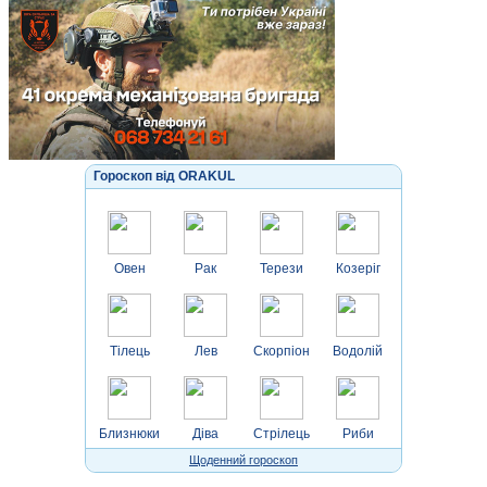
Гороскоп від ORAKUL
Овен
Рак
Терези
Козеріг
Тілець
Лев
Скорпіон
Водолій
Близнюки
Діва
Стрілець
Риби
Щоденний гороскоп