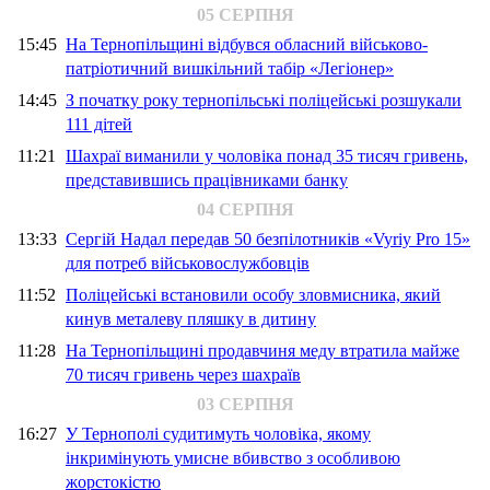
05 СЕРПНЯ
15:45
На Тернопільщині відбувся обласний військово-
патріотичний вишкільний табір «Легіонер»
14:45
З початку року тернопільські поліцейські розшукали
111 дітей
11:21
Шахраї виманили у чоловіка понад 35 тисяч гривень,
представившись працівниками банку
04 СЕРПНЯ
13:33
Сергій Надал передав 50 безпілотників «Vyriy Pro 15»
для потреб військовослужбовців
11:52
Поліцейські встановили особу зловмисника, який
кинув металеву пляшку в дитину
11:28
На Тернопільщині продавчиня меду втратила майже
70 тисяч гривень через шахраїв
03 СЕРПНЯ
16:27
У Тернополі судитимуть чоловіка, якому
інкримінують умисне вбивство з особливою
жорстокістю