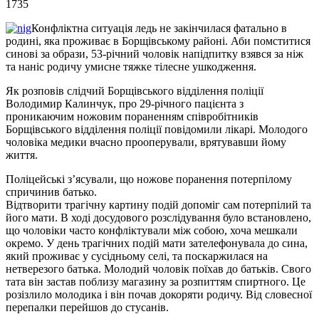
1735
Конфліктна ситуація ледь не закінчилася фатально в
родині, яка проживає в Борщівському районі. Аби помститися
синові за образи, 53-річний чоловік напідпитку взявся за ніж
та наніс родичу умисне тяжке тілесне ушкодження.
Як розповів слідчий Борщівського відділення поліції
Володимир Калинчук, про 29-річного пацієнта з
проникаючим ножовим пораненням співробітників
Борщівського відділення поліції повідомили лікарі. Молодого
чоловіка медики вчасно прооперували, врятувавши йому
життя.
Поліцейські з’ясували, що ножове поранення потерпілому
спричинив батько.
Відтворити трагічну картину подій допоміг сам потерпілий та
його мати. В ході досудового розслідування було встановлено,
що чоловіки часто конфліктували між собою, хоча мешкали
окремо. У день трагічних подій мати зателефонувала до сина,
який проживає у сусідньому селі, та поскаржилася на
нетверезого батька. Молодий чоловік поїхав до батьків. Свого
тата він застав поблизу магазину за розпиттям спиртного. Це
розізлило молодика і він почав докоряти родичу. Від словесної
перепалки перейшов до стусанів.