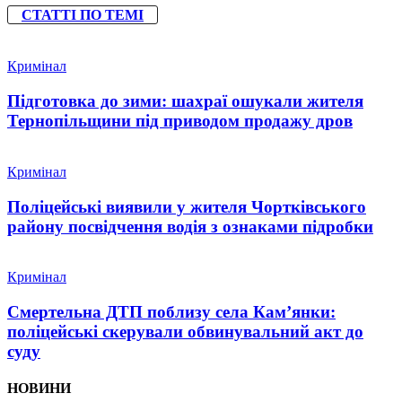
СТАТТІ ПО ТЕМІ
Кримінал
Підготовка до зими: шахраї ошукали жителя
Тернопільщини під приводом продажу дров
Кримінал
Поліцейські виявили у жителя Чортківського
району посвідчення водія з ознаками підробки
Кримінал
Смертельна ДТП поблизу села Кам’янки:
поліцейські скерували обвинувальний акт до
суду
НОВИНИ