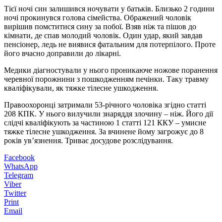
Тієї ночі син залишився ночувати у батьків. Близько 2 години
ночі прокинувся голова сімейства. Ображений чоловік
вирішив помститися сину за побої. Взяв ніж та пішов до
кімнати, де спав молодий чоловік. Один удар, який завдав
пенсіонер, ледь не виявися фатальним для потерпілого. Проте
його вчасно доправили до лікарні.
Медики діагностували у нього проникаюче ножове поранення
черевної порожнини з пошкодженням печінки. Таку травму
кваліфікували, як тяжке тілесне ушкодження.
Правоохоронці затримали 53-річного чоловіка згідно статті
208 КПК. У нього вилучили знаряддя злочину – ніж. Його дії
слідчі кваліфікують за частиною 1 статті 121 ККУ – умисне
тяжке тілесне ушкодження. За вчинене йому загрожує до 8
років ув’язнення. Триває досудове розслідування.
Facebook
WhatsApp
Telegram
Viber
Twitter
Print
Email