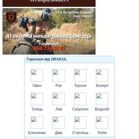
Гороскоп від ORAKUL
Овен
Рак
Терези
Козеріг
Тілець
Лев
Скорпіон
Водолій
Близнюки
Діва
Стрілець
Риби