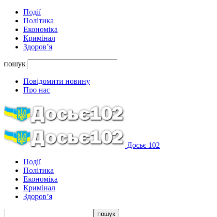
Події
Політика
Економіка
Кримінал
Здоров’я
пошук
Повідомити новину
Про нас
Досьє 102
Події
Політика
Економіка
Кримінал
Здоров’я