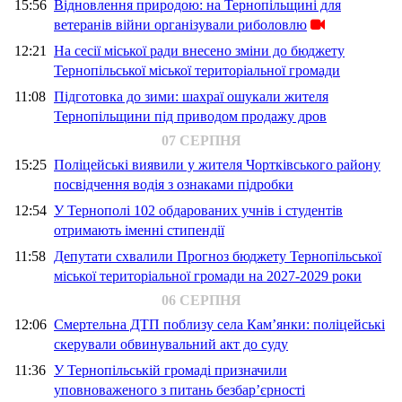
15:56
Відновлення природою: на Тернопільщині для
ветеранів війни організували риболовлю
12:21
На сесії міської ради внесено зміни до бюджету
Тернопільської міської територіальної громади
11:08
Підготовка до зими: шахраї ошукали жителя
Тернопільщини під приводом продажу дров
07 СЕРПНЯ
15:25
Поліцейські виявили у жителя Чортківського району
посвідчення водія з ознаками підробки
12:54
У Тернополі 102 обдарованих учнів і студентів
отримають іменні стипендії
11:58
Депутати схвалили Прогноз бюджету Тернопільської
міської територіальної громади на 2027-2029 роки
06 СЕРПНЯ
12:06
Смертельна ДТП поблизу села Кам’янки: поліцейські
скерували обвинувальний акт до суду
11:36
У Тернопільській громаді призначили
уповноваженого з питань безбар’єрності