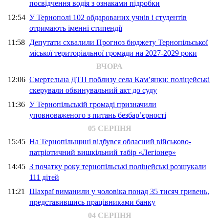
посвідчення водія з ознаками підробки
12:54
У Тернополі 102 обдарованих учнів і студентів
отримають іменні стипендії
11:58
Депутати схвалили Прогноз бюджету Тернопільської
міської територіальної громади на 2027-2029 роки
ВЧОРА
12:06
Смертельна ДТП поблизу села Кам’янки: поліцейські
скерували обвинувальний акт до суду
11:36
У Тернопільській громаді призначили
уповноваженого з питань безбар’єрності
05 СЕРПНЯ
15:45
На Тернопільщині відбувся обласний військово-
патріотичний вишкільний табір «Легіонер»
14:45
З початку року тернопільські поліцейські розшукали
111 дітей
11:21
Шахраї виманили у чоловіка понад 35 тисяч гривень,
представившись працівниками банку
04 СЕРПНЯ