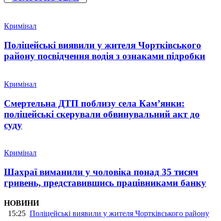
Кримінал
Поліцейські виявили у жителя Чортківського
району посвідчення водія з ознаками підробки
Кримінал
Смертельна ДТП поблизу села Кам’янки:
поліцейські скерували обвинувальний акт до
суду
Кримінал
Шахраї виманили у чоловіка понад 35 тисяч
гривень, представившись працівниками банку
НОВИНИ
15:25
Поліцейські виявили у жителя Чортківського району