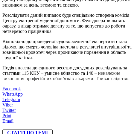
викликом за день, втомою та спекою.
Розслідувати даний випадок буде спеціально створена комісія
Центру екстреної медичної допомоги. Фельдшера звільнять
одразу, а лікар отримає догану за те, що допустив до роботи
нетверезого працівника.
Відповідно до проведеної судово-медичної експертизи стало
відомо, що смерть чоловіка настала в результаті внутрішньої та
зовнішньої кровотеч через проникаюче поранення в область
грудної клітки.
Подія внесена до єдиного реєстру досудових розслідувань за
статтями 115 ККУ – умисне вбивство та 140 – н
еналежне
виконання професійних обов’язків лікарями. Триває слідство.
Facebook
WhatsApp
Telegram
Viber
Twitter
Print
Email
СТАТТІ ПО ТЕМІ