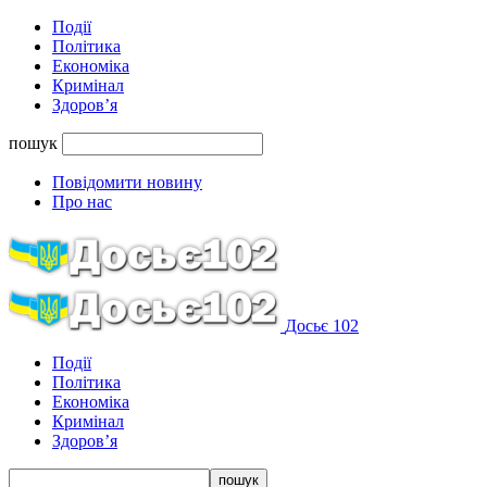
Події
Політика
Економіка
Кримінал
Здоров’я
пошук
Повідомити новину
Про нас
Досьє 102
Події
Політика
Економіка
Кримінал
Здоров’я