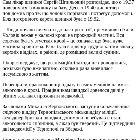
Сам лікар швидкої Сергій Шпильовий розповідає, що о 19.37
повернувся із виклику на базу. Десь о 19.40 диспетчер
повідомив про те, що чоловік порізався і потребує допомоги.
Біля потерпілого карета швидкої була о 19.52.
– Люди почали висувати до нас притензії, що ми довго їхали.
Чоловік лежав у калюжі крові на проїжджій частині. Вся
сорочка була у згустках крові – це означає, що була дуже
масивна кровотеча. Рана була в ділянці грудної клітки зліва у
верхніх відділах, в районі, де розміщені великі судини.
Лікар стверджує, що реанімаційні заходи не проводилися,
оскільки було вже запізно, оскільки рана виявилася
несумісною з життям.
Перевірили правоохоронці одразу і самих медиків на вміст
алкоголю в крові. Працівникам швидкої довелося двічі у
різних закладах проходити медкомісії.
За словами Михайла Вербовського, заступника начальника
слідчого відділу Тернопільського міськвідділу міліції,
фельдшер бригади швидкої допомоги перебував в стані
алкогольного сп’яніння, а лікар був тверезий. Це підтвердили
дві медкомісії у Тернополі та Збаражі.
Дивну поведінку лікаря Михайло Джус пояснив одинадцятим