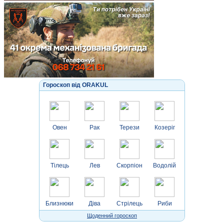
Гороскоп від ORAKUL
Овен
Рак
Терези
Козеріг
Тілець
Лев
Скорпіон
Водолій
Близнюки
Діва
Стрілець
Риби
Щоденний гороскоп