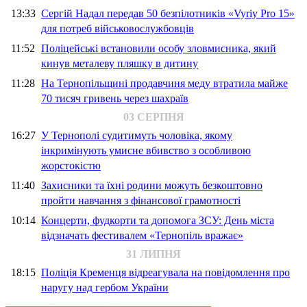
13:33
Сергій Надал передав 50 безпілотників «Vyriy Pro 15»
для потреб військовослужбовців
11:52
Поліцейські встановили особу зловмисника, який
кинув металеву пляшку в дитину
11:28
На Тернопільщині продавчиня меду втратила майже
70 тисяч гривень через шахраїв
03 СЕРПНЯ
16:27
У Тернополі судитимуть чоловіка, якому
інкримінують умисне вбивство з особливою
жорстокістю
11:40
Захисники та їхні родини можуть безкоштовно
пройти навчання з фінансової грамотності
10:14
Концерти, фудкорти та допомога ЗСУ: День міста
відзначать фестивалем «Тернопіль вражає»
31 ЛИПНЯ
18:15
Поліція Кременця відреагувала на повідомлення про
наругу над гербом України