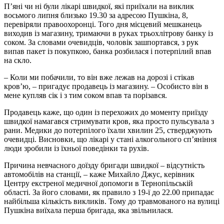
П’яні чи ні були лікарі швидкої, які приїхали на виклик
восьмого липня близько 19.30 за адресою Пушкіна, 8,
перевіряли правоохоронці. Того дня місцевий мешканець
виходив із магазину, тримаючи в руках трьохлітрову банку із
соком. За словами очевидців, чоловік зашпортався, з рук
випав пакет із покупкою, банка розбилася і потерпілий впав
на скло.
– Коли ми побачили, то він вже лежав на дорозі і стікав
кров’ю, – пригадує продавець із магазину. – Особисто він в
мене купляв сік і з тим соком впав та порізався.
Продавець каже, що один із перехожих до моменту приїзду
швидкої намагався стримувати кров, яка просто пульсувала з
рани. Медики до потерпілого їхали хвилин 25, стверджують
очевидці. Висновки, що лікарі у стані алкогольного сп’яніння
люди зробили із їхньої поведінки та рухів.
Причина невчасного доїзду бригади швидкої – відсутність
автомобілів на станції, – каже Михайло Джус, керівник
Центру екстреної медичної допомоги в Тернопільській
області. За його словами, як правило з 19-ї до 22.00 припадає
найбільша кількість викликів. Тому до травмованого на вулиці
Пушкіна виїхала перша бригада, яка звільнилася.