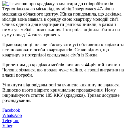
Із заявою про крадіжку з квартири до співробітників
Тернопільського міськвідділу міліції звернулася 47-річна
мешканка обласного центру. Жінка повідомила, що декілька
місяців вона здавала в оренду свою квартиру молодій сім’ї.
Однак одного дня квартиранти раптово зникли, а разом з
ними усі меблі з помешкання. Потерпіла оцінила збитки на
суму понад 14 тисяч гривень.
Правоохоронці почали з’ясовувати усі обставини крадіжки та
встановлювати особи квартирантів. Стало відомо, що
квартиру в потерпілої орендувала сім’я із Києва.
Причетним до крадіжки меблів виявився 44-річний киянин.
Чоловік зізнався, що продав чуже майно, а гроші витратив на
власні потреби.
Уникнути відповідальності за вчинене киянину не вдалося.
Відносно нього відрито кримінальне провадження. Йому
інкримінують статтю 185 ККУ (крадіжка). Триває досудове
розслідування.
Facebook
WhatsApp
Telegram
Viber