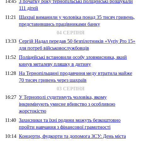
14:45
З початку року тернопільські поліцейські розшукали
111 дітей
11:21
Шахраї виманили у чоловіка понад 35 тисяч гривень,
представившись працівниками банку
04 СЕРПНЯ
13:33
Сергій Надал передав 50 безпілотників «Vyriy Pro 15»
для потреб військовослужбовців
11:52
Поліцейські встановили особу зловмисника, який
кинув металеву пляшку в дитину
11:28
На Тернопільщині продавчиня меду втратила майже
70 тисяч гривень через шахраїв
03 СЕРПНЯ
16:27
У Тернополі судитимуть чоловіка, якому
інкримінують умисне вбивство з особливою
жорстокістю
11:40
Захисники та їхні родини можуть безкоштовно
пройти навчання з фінансової грамотності
10:14
Концерти, фудкорти та допомога ЗСУ: День міста