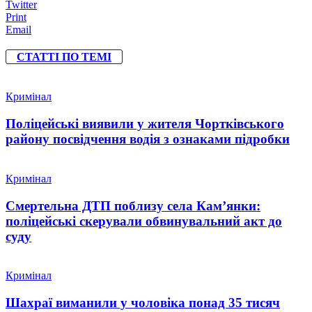
Twitter
Print
Email
СТАТТІ ПО ТЕМІ
Кримінал
Поліцейські виявили у жителя Чортківського
району посвідчення водія з ознаками підробки
Кримінал
Смертельна ДТП поблизу села Кам’янки:
поліцейські скерували обвинувальний акт до
суду
Кримінал
Шахраї виманили у чоловіка понад 35 тисяч