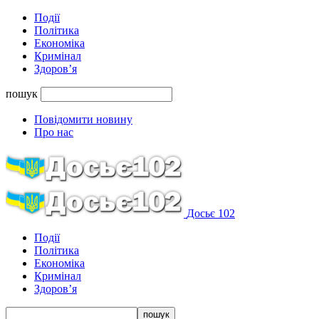
Події
Політика
Економіка
Кримінал
Здоров’я
пошук
Повідомити новину
Про нас
Досьє 102
Події
Політика
Економіка
Кримінал
Здоров’я