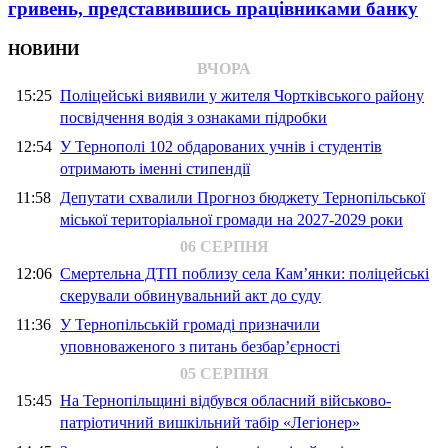
гривень, представившись працівниками банку
НОВИНИ
ВЧОРА
15:25
Поліцейські виявили у жителя Чортківського району
посвідчення водія з ознаками підробки
12:54
У Тернополі 102 обдарованих учнів і студентів
отримають іменні стипендії
11:58
Депутати схвалили Прогноз бюджету Тернопільської
міської територіальної громади на 2027-2029 роки
06 СЕРПНЯ
12:06
Смертельна ДТП поблизу села Кам’янки: поліцейські
скерували обвинувальний акт до суду
11:36
У Тернопільській громаді призначили
уповноваженого з питань безбар’єрності
05 СЕРПНЯ
15:45
На Тернопільщині відбувся обласний військово-
патріотичний вишкільний табір «Легіонер»