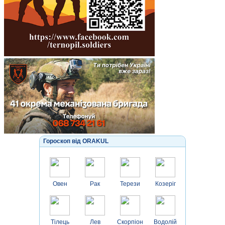
Гороскоп від ORAKUL
Овен
Рак
Терези
Козеріг
Тілець
Лев
Скорпіон
Водолій