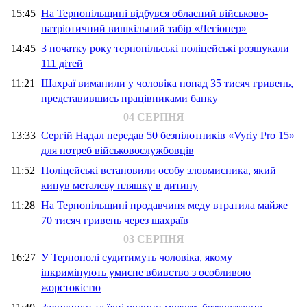
15:45
На Тернопільщині відбувся обласний військово-
патріотичний вишкільний табір «Легіонер»
14:45
З початку року тернопільські поліцейські розшукали
111 дітей
11:21
Шахраї виманили у чоловіка понад 35 тисяч гривень,
представившись працівниками банку
04 СЕРПНЯ
13:33
Сергій Надал передав 50 безпілотників «Vyriy Pro 15»
для потреб військовослужбовців
11:52
Поліцейські встановили особу зловмисника, який
кинув металеву пляшку в дитину
11:28
На Тернопільщині продавчиня меду втратила майже
70 тисяч гривень через шахраїв
03 СЕРПНЯ
16:27
У Тернополі судитимуть чоловіка, якому
інкримінують умисне вбивство з особливою
жорстокістю