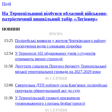
Події
На Тернопільщині відбувся обласний військово-
патріотичний вишкільний табір «Легіонер»
НОВИНИ
ВЧОРА
15:25
Поліцейські виявили у жителя Чортківського району
посвідчення водія з ознаками підробки
12:54
У Тернополі 102 обдарованих учнів і студентів
отримають іменні стипендії
11:58
Депутати схвалили Прогноз бюджету Тернопільської
міської територіальної громади на 2027-2029 роки
06 СЕРПНЯ
12:06
Смертельна ДТП поблизу села Кам’янки: поліцейські
скерували обвинувальний акт до суду
11:36
У Тернопільській громаді призначили
уповноваженого з питань безбар’єрності
05 СЕРПНЯ