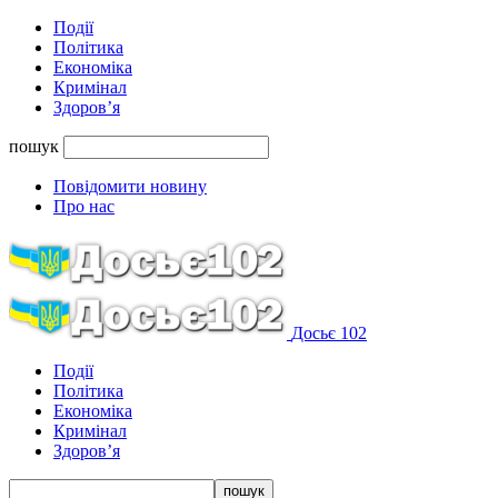
Події
Політика
Економіка
Кримінал
Здоров’я
пошук
Повідомити новину
Про нас
Досьє 102
Події
Політика
Економіка
Кримінал
Здоров’я