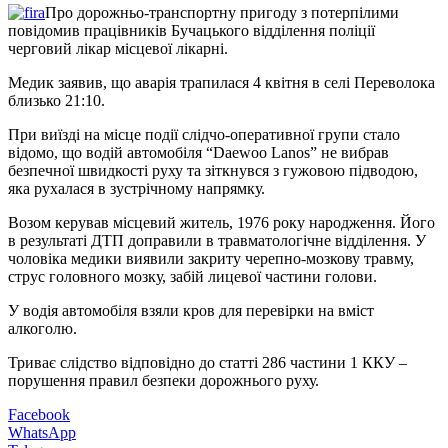
Про дорожньо-транспортну пригоду з потерпілими
повідомив працівників Бучацького відділення поліції
черговий лікар місцевої лікарні.
Медик заявив, що аварія трапилася 4 квітня в селі Переволока
близько 21:10.
При виїзді на місце події слідчо-оперативної групи стало
відомо, що водій автомобіля “Daewoo Lanos” не вибрав
безпечної швидкості руху та зіткнувся з гужовою підводою,
яка рухалася в зустрічному напрямку.
Возом керував місцевий житель, 1976 року народження. Його
в результаті ДТП доправили в травматологічне відділення. У
чоловіка медики виявили закриту черепно-мозкову травму,
струс головного мозку, забій лицевої частини голови.
У водія автомобіля взяли кров для перевірки на вміст
алкоголю.
Триває слідство відповідно до статті 286 частини 1 ККУ –
порушення правил безпеки дорожнього руху.
Facebook
WhatsApp