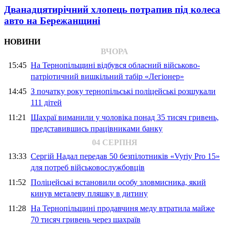
Дванадцятирічний хлопець потрапив під колеса
авто на Бережанщині
НОВИНИ
ВЧОРА
15:45
На Тернопільщині відбувся обласний військово-
патріотичний вишкільний табір «Легіонер»
14:45
З початку року тернопільські поліцейські розшукали
111 дітей
11:21
Шахраї виманили у чоловіка понад 35 тисяч гривень,
представившись працівниками банку
04 СЕРПНЯ
13:33
Сергій Надал передав 50 безпілотників «Vyriy Pro 15»
для потреб військовослужбовців
11:52
Поліцейські встановили особу зловмисника, який
кинув металеву пляшку в дитину
11:28
На Тернопільщині продавчиня меду втратила майже
70 тисяч гривень через шахраїв