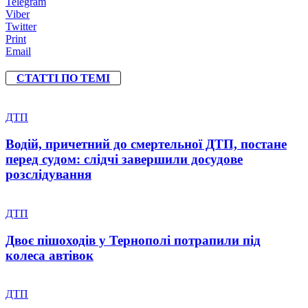
Telegram
Viber
Twitter
Print
Email
СТАТТІ ПО ТЕМІ
ДТП
Водій, причетний до смертельної ДТП, постане
перед судом: слідчі завершили досудове
розслідування
ДТП
Двоє пішоходів у Тернополі потрапили під
колеса автівок
ДТП