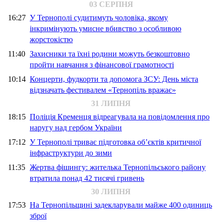
03 СЕРПНЯ
16:27
У Тернополі судитимуть чоловіка, якому
інкримінують умисне вбивство з особливою
жорстокістю
11:40
Захисники та їхні родини можуть безкоштовно
пройти навчання з фінансової грамотності
10:14
Концерти, фудкорти та допомога ЗСУ: День міста
відзначать фестивалем «Тернопіль вражає»
31 ЛИПНЯ
18:15
Поліція Кременця відреагувала на повідомлення про
наругу над гербом України
17:12
У Тернополі триває підготовка об’єктів критичної
інфраструктури до зими
11:35
Жертва фішингу: жителька Тернопільського району
втратила понад 42 тисячі гривень
30 ЛИПНЯ
17:53
На Тернопільщині задекларували майже 400 одиниць
зброї