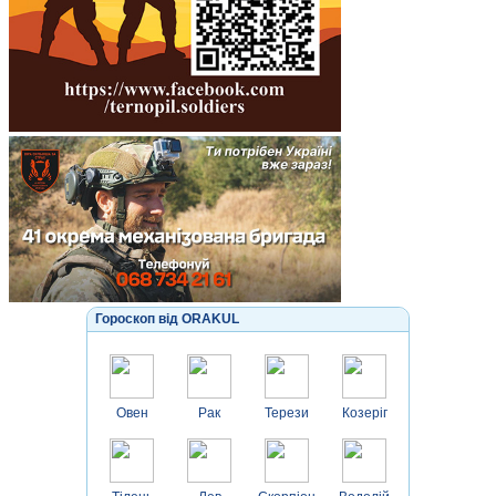
Гороскоп від ORAKUL
Овен
Рак
Терези
Козеріг