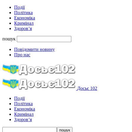
Події
Політика
Економіка
Кримінал
Здоров’я
пошук
Повідомити новину
Про нас
Досьє 102
Події
Політика
Економіка
Кримінал
Здоров’я