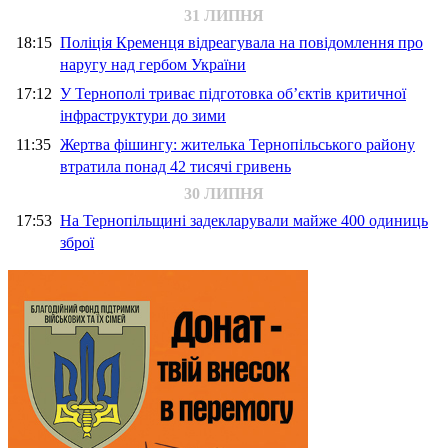
31 ЛИПНЯ
18:15
Поліція Кременця відреагувала на повідомлення про
наругу над гербом України
17:12
У Тернополі триває підготовка об’єктів критичної
інфраструктури до зими
11:35
Жертва фішингу: жителька Тернопільського району
втратила понад 42 тисячі гривень
30 ЛИПНЯ
17:53
На Тернопільщині задекларували майже 400 одиниць
зброї