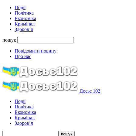
Події
Політика
Економіка
Кримінал
Здоров’я
пошук
Повідомити новину
Про нас
Досьє 102
Події
Політика
Економіка
Кримінал
Здоров’я