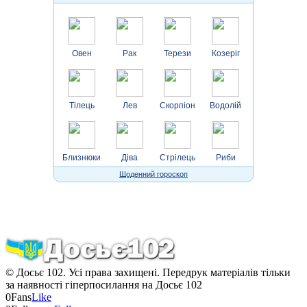
Овен
Рак
Терези
Козеріг
Тілець
Лев
Скорпіон
Водолій
Близнюки
Діва
Стрілець
Риби
Щоденний гороскоп
© Досьє 102. Усі права захищені. Передрук матеріалів тільки
за наявності гіперпосилання на Досьє 102
0
Fans
Like