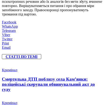
психотропних речовин або їх аналогів без мети збуту, вчинене
повторно. Вирішуватиметься питання і про обрання міри
запобіжного заходу. Правоохоронці пропонуватимуть
тримання під вартою.
Facebook
WhatsApp
Telegram
Viber
Twitter
Print
Email
СТАТТІ ПО ТЕМІ
Кримінал
Смертельна ДТП поблизу села Кам’янки:
поліцейські скерували обвинувальний акт до
суду
Кримінал