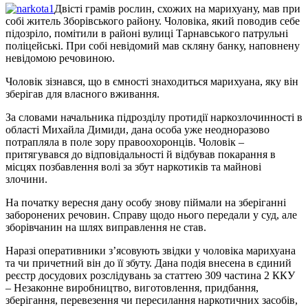
Двісті грамів рослин, схожих на марихуану, мав при
собі житель Зборівського району. Чоловіка, який поводив себе
підозріло, помітили в районі вулиці Тарнавського патрульні
поліцейські. При собі невідомий мав скляну банку, наповнену
невідомою речовиною.
Чоловік зізнався, що в ємності знаходиться марихуана, яку він
зберігав для власного вживання.
За словами начальника підрозділу протидії наркозлочинності в
області Михайла Димиди, дана особа уже неодноразово
потрапляла в поле зору правоохоронців. Чоловік –
притягувався до відповідальності й відбував покарання в
місцях позбавлення волі за збут наркотиків та майнові
злочини.
На початку вересня дану особу знову піймали на зберіганні
заборонених речовин. Справу щодо нього передали у суд, але
зборівчанин на шлях виправлення не став.
Наразі оперативники з’ясовують звідки у чоловіка марихуана
та чи причетний він до її збуту. Дана подія внесена в єдиний
реєстр досудових розслідувань за статтею 309 частина 2 ККУ
– Незаконне виробництво, виготовлення, придбання,
зберігання, перевезення чи пересилання наркотичних засобів,