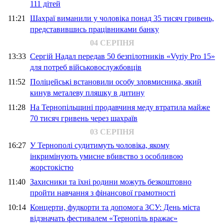
111 дітей
11:21
Шахраї виманили у чоловіка понад 35 тисяч гривень,
представившись працівниками банку
04 СЕРПНЯ
13:33
Сергій Надал передав 50 безпілотників «Vyriy Pro 15»
для потреб військовослужбовців
11:52
Поліцейські встановили особу зловмисника, який
кинув металеву пляшку в дитину
11:28
На Тернопільщині продавчиня меду втратила майже
70 тисяч гривень через шахраїв
03 СЕРПНЯ
16:27
У Тернополі судитимуть чоловіка, якому
інкримінують умисне вбивство з особливою
жорстокістю
11:40
Захисники та їхні родини можуть безкоштовно
пройти навчання з фінансової грамотності
10:14
Концерти, фудкорти та допомога ЗСУ: День міста
відзначать фестивалем «Тернопіль вражає»