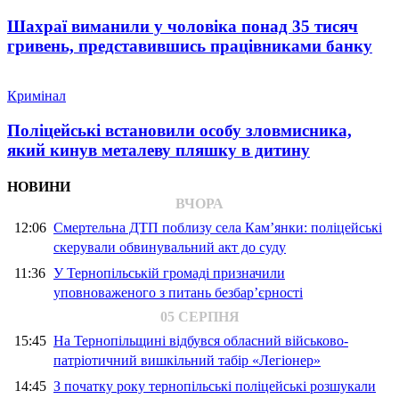
Шахраї виманили у чоловіка понад 35 тисяч
гривень, представившись працівниками банку
Кримінал
Поліцейські встановили особу зловмисника,
який кинув металеву пляшку в дитину
НОВИНИ
ВЧОРА
12:06
Смертельна ДТП поблизу села Кам’янки: поліцейські
скерували обвинувальний акт до суду
11:36
У Тернопільській громаді призначили
уповноваженого з питань безбар’єрності
05 СЕРПНЯ
15:45
На Тернопільщині відбувся обласний військово-
патріотичний вишкільний табір «Легіонер»
14:45
З початку року тернопільські поліцейські розшукали