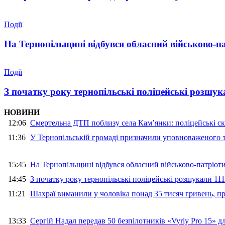
Події
На Тернопільщині відбувся обласний військово-п
Події
З початку року тернопільські поліцейські розшука
НОВИНИ
12:06
Смертельна ДТП поблизу села Кам’янки: поліцейські ск
11:36
У Тернопільській громаді призначили уповноваженого з
15:45
На Тернопільщині відбувся обласний військово-патріот
14:45
З початку року тернопільські поліцейські розшукали 111
11:21
Шахраї виманили у чоловіка понад 35 тисяч гривень, 
13:33
Сергій Надал передав 50 безпілотників «Vyriy Pro 15» 