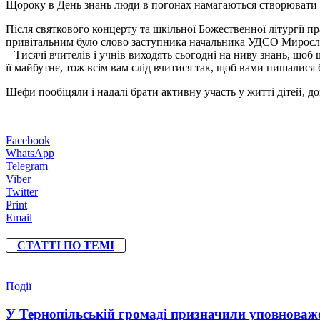
Щороку в День знань люди в погонах намагаються створювати ат
Після святкового концерту та шкільної Божественної літургії
привітальним було слово заступника начальника УДСО Миросл
– Тисячі вчителів і учнів виходять сьогодні на ниву знань, щоб
її майбутнє, тож всім вам слід вчитися так, щоб вами пишалися
Шефи пообіцяли і надалі брати активну участь у житті дітей, д
Facebook
WhatsApp
Telegram
Viber
Twitter
Print
Email
СТАТТІ ПО ТЕМІ
Події
У Тернопільській громаді призначили уповноваже