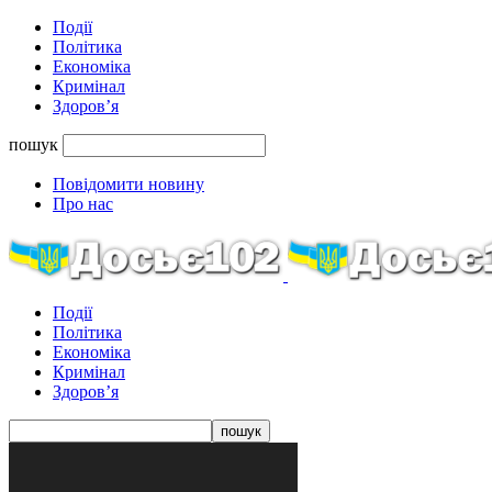
Події
Політика
Економіка
Кримінал
Здоров’я
пошук
Повідомити новину
Про нас
Події
Політика
Економіка
Кримінал
Здоров’я