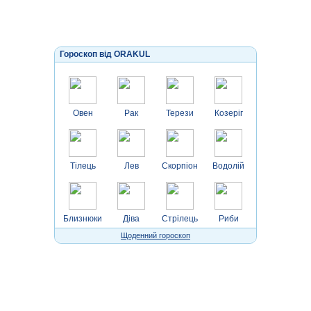
Гороскоп від ORAKUL
Овен
Рак
Терези
Козеріг
Тілець
Лев
Скорпіон
Водолій
Близнюки
Діва
Стрілець
Риби
Щоденний гороскоп