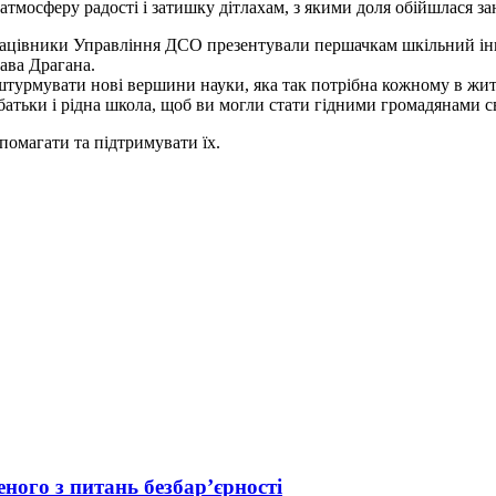
мосферу радості і затишку дітлахам, з якими доля обійшлася за
 працівники Управління ДСО презентували першачкам шкільний ін
ава Драгана.
 штурмувати нові вершини науки, яка так потрібна кожному в житт
 батьки і рідна школа, щоб ви могли стати гідними громадянами с
опомагати та підтримувати їх.
ного з питань безбар’єрності