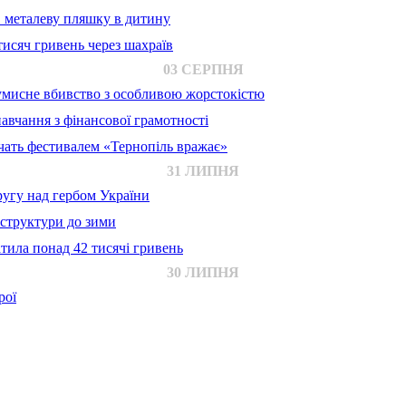
в металеву пляшку в дитину
исяч гривень через шахраїв
03 СЕРПНЯ
 умисне вбивство з особливою жорстокістю
авчання з фінансової грамотності
ачать фестивалем «Тернопіль вражає»
31 ЛИПНЯ
ругу над гербом України
аструктури до зими
тила понад 42 тисячі гривень
30 ЛИПНЯ
рої