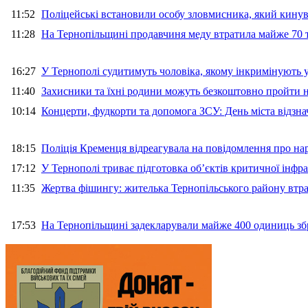
11:52
Поліцейські встановили особу зловмисника, який кину
11:28
На Тернопільщині продавчиня меду втратила майже 70 т
16:27
У Тернополі судитимуть чоловіка, якому інкримінують
11:40
Захисники та їхні родини можуть безкоштовно пройти н
10:14
Концерти, фудкорти та допомога ЗСУ: День міста відзн
18:15
Поліція Кременця відреагувала на повідомлення про на
17:12
У Тернополі триває підготовка об’єктів критичної інфр
11:35
Жертва фішингу: жителька Тернопільського району втра
17:53
На Тернопільщині задекларували майже 400 одиниць зб