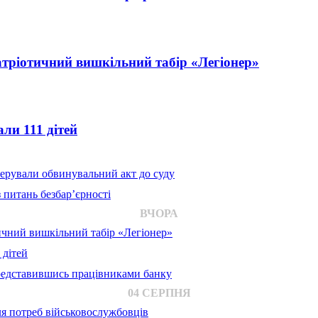
атріотичний вишкільний табір «Легіонер»
ли 111 дітей
ерували обвинувальний акт до суду
 питань безбар’єрності
ВЧОРА
ичний вишкільний табір «Легіонер»
 дітей
представившись працівниками банку
04 СЕРПНЯ
для потреб військовослужбовців