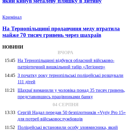
який кинув металеву пляшку в дитину
Кримінал
На Тернопільщині продавчиня меду втратила
майже 70 тисяч гривень через шахраїв
НОВИНИ
ВЧОРА
15:45
На Тернопільщині відбувся обласний військово-
патріотичний вишкільний табір «Легіонер»
14:45
З початку року тернопільські поліцейські розшукали
111 дітей
11:21
Шахраї виманили у чоловіка понад 35 тисяч гривень,
представившись працівниками банку
04 СЕРПНЯ
13:33
Сергій Надал передав 50 безпілотників «Vyriy Pro 15»
для потреб військовослужбовців
11:52
Поліцейські встановили особу зловмисника, який