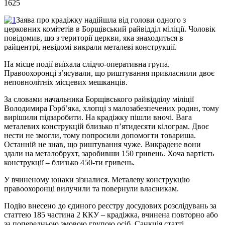
1625
Заява про крадіжку надійшла від голови одного з
церковних комітетів в Борщівський райвідділ міліції. Чоловік
повідомив, що з території церкви, яка знаходиться в
райцентрі, невідомі викрали металеві конструкції.
На місце події виїхала слідчо-оперативна група.
Правоохоронці з’ясували, що риштування привласнили двоє
неповнолітніх місцевих мешканців.
За словами начальника Борщівського райвідділу міліції
Володимира Горб’яка, хлопці з малозабезпечених родин, тому
вирішили підзаробити. На крадіжку пішли вночі. Вага
металевих конструкцій близько п’ятидесяти кілограм. Двоє
нести не змогли, тому попросили допомогти товариша.
Останній не знав, що риштування чуже. Викрадене вони
здали на металобрухт, заробивши 150 гривень. Хоча вартість
конструкції – близько 450-ти гривень.
У вчиненому юнаки зізналися. Металеву конструкцію
правоохоронці вилучили та повернули власникам.
Подію внесено до єдиного реєстру досудових розслідувань за
статтею 185 частина 2 ККУ – крадіжка, вчинена повторно або
за попередньою змовою групою осіб. Санкція статті