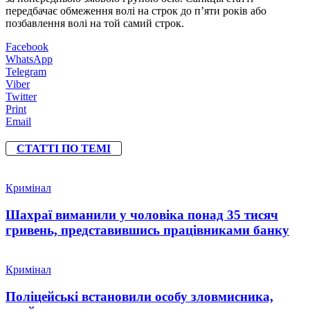
передбачає обмеження волі на строк до п’яти років або
позбавлення волі на той самий строк.
Facebook
WhatsApp
Telegram
Viber
Twitter
Print
Email
СТАТТІ ПО ТЕМІ
Кримінал
Шахраї виманили у чоловіка понад 35 тисяч
гривень, представившись працівниками банку
Кримінал
Поліцейські встановили особу зловмисника,