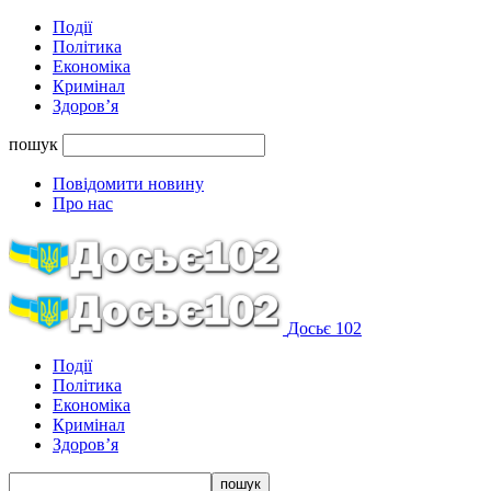
Події
Політика
Економіка
Кримінал
Здоров’я
пошук
Повідомити новину
Про нас
Досьє 102
Події
Політика
Економіка
Кримінал
Здоров’я