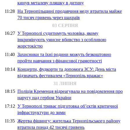
кинув металеву пляшку в дитину
11:28
На Тернопільщині продавчиня меду втратила майже
70 тисяч гривень через шахраїв
03 СЕРПНЯ
16:27
У Тернополі судитимуть чоловіка, якому
інкримінують умисне вбивство з особливою
жорстокістю
11:40
Захисники та їхні родини можуть безкоштовно
пройти навчання з фінансової грамотності
10:14
Концерти, фудкорти та допомога ЗСУ: День міста
відзначать фестивалем «Тернопіль вражає»
31 ЛИПНЯ
18:15
Поліція Кременця відреагувала на повідомлення про
наругу над гербом України
17:12
У Тернополі триває підготовка об’єктів критичної
інфраструктури до зими
11:35
Жертва фішингу: жителька Тернопільського району
втратила понад 42 тисячі гривень