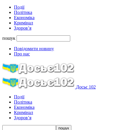
Події
Політика
Економіка
Кримінал
Здоров’я
пошук
Повідомити новину
Про нас
Досьє 102
Події
Політика
Економіка
Кримінал
Здоров’я