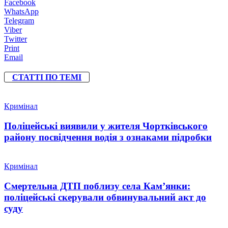
Facebook
WhatsApp
Telegram
Viber
Twitter
Print
Email
СТАТТІ ПО ТЕМІ
Кримінал
Поліцейські виявили у жителя Чортківського
району посвідчення водія з ознаками підробки
Кримінал
Смертельна ДТП поблизу села Кам’янки:
поліцейські скерували обвинувальний акт до
суду