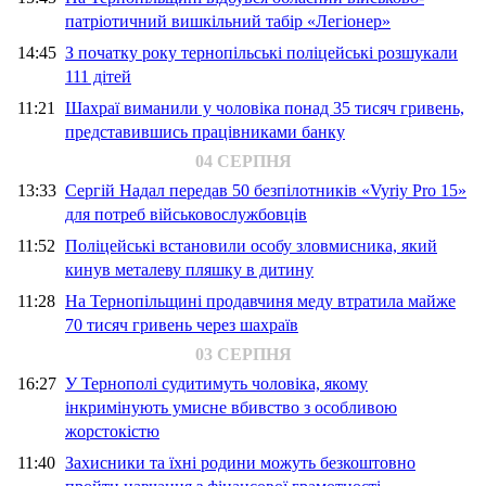
патріотичний вишкільний табір «Легіонер»
14:45
З початку року тернопільські поліцейські розшукали
111 дітей
11:21
Шахраї виманили у чоловіка понад 35 тисяч гривень,
представившись працівниками банку
04 СЕРПНЯ
13:33
Сергій Надал передав 50 безпілотників «Vyriy Pro 15»
для потреб військовослужбовців
11:52
Поліцейські встановили особу зловмисника, який
кинув металеву пляшку в дитину
11:28
На Тернопільщині продавчиня меду втратила майже
70 тисяч гривень через шахраїв
03 СЕРПНЯ
16:27
У Тернополі судитимуть чоловіка, якому
інкримінують умисне вбивство з особливою
жорстокістю
11:40
Захисники та їхні родини можуть безкоштовно