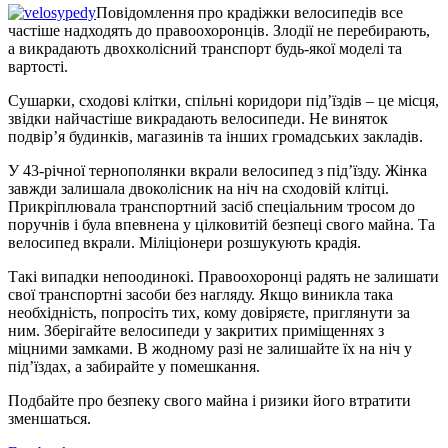
Повідомлення про крадіжки велосипедів все
частіше надходять до правоохоронців. Злодії не перебирають,
а викрадають двохколісний транспорт будь-якої моделі та
вартості.
Сушарки, сходові клітки, спільні коридори під’їздів – це місця,
звідки найчастіше викрадають велосипеди. Не виняток
подвір’я будинків, магазинів та інших громадських закладів.
У 43-річної тернополянки вкрали велосипед з під’їзду. Жінка
завжди залишала двоколісник на ніч на сходовій клітці.
Прикріплювала транспортний засіб спеціальним тросом до
поручнів і була впевнена у цілковитій безпеці свого майна. Та
велосипед вкрали. Міліціонери розшукують крадія.
Такі випадки непоодинокі. Правоохоронці радять не залишати
свої транспортні засоби без нагляду. Якщо виникла така
необхідність, попросіть тих, кому довіряєте, приглянути за
ним. Зберігайте велосипеди у закритих приміщеннях з
міцними замками. В жодному разі не залишайте їх на ніч у
під’їздах, а забирайте у помешкання.
Подбайте про безпеку свого майна і ризики його втратити
зменшаться.