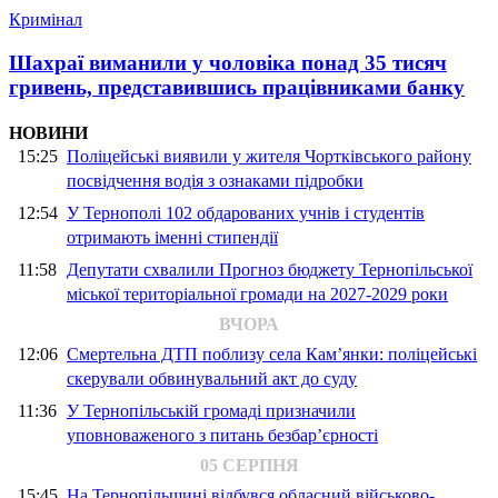
Кримінал
Шахраї виманили у чоловіка понад 35 тисяч
гривень, представившись працівниками банку
НОВИНИ
15:25
Поліцейські виявили у жителя Чортківського району
посвідчення водія з ознаками підробки
12:54
У Тернополі 102 обдарованих учнів і студентів
отримають іменні стипендії
11:58
Депутати схвалили Прогноз бюджету Тернопільської
міської територіальної громади на 2027-2029 роки
ВЧОРА
12:06
Смертельна ДТП поблизу села Кам’янки: поліцейські
скерували обвинувальний акт до суду
11:36
У Тернопільській громаді призначили
уповноваженого з питань безбар’єрності
05 СЕРПНЯ
15:45
На Тернопільщині відбувся обласний військово-