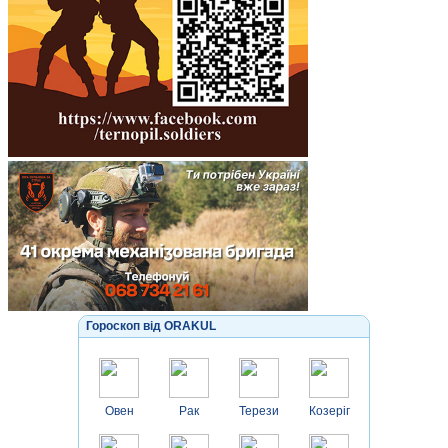
Гороскоп від ORAKUL
Овен
Рак
Терези
Козеріг