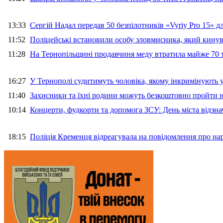
13:33
Сергій Надал передав 50 безпілотників «Vyriy Pro 15» 
11:52
Поліцейські встановили особу зловмисника, який кину
11:28
На Тернопільщині продавчиня меду втратила майже 70 т
16:27
У Тернополі судитимуть чоловіка, якому інкримінують
11:40
Захисники та їхні родини можуть безкоштовно пройти н
10:14
Концерти, фудкорти та допомога ЗСУ: День міста відзн
18:15
Поліція Кременця відреагувала на повідомлення про на