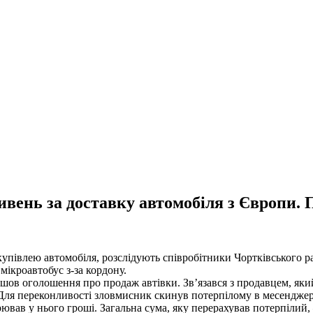
ивень за доставку автомобіля з Європи.
купівлею автомобіля, розслідують співробітники Чортківського ра
ікроавтобус з-за кордону.
шов оголошення про продаж автівки. Зв’язався з продавцем, який
. Для переконливості зловмисник скинув потерпілому в месенджер
вав у нього гроші. Загальна сума, яку перерахував потерпілий, 