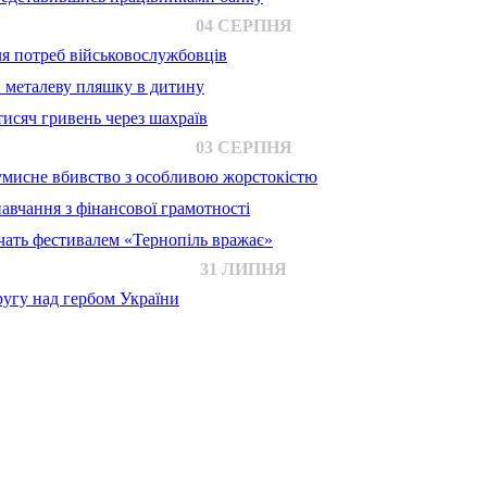
04 СЕРПНЯ
для потреб військовослужбовців
в металеву пляшку в дитину
исяч гривень через шахраїв
03 СЕРПНЯ
 умисне вбивство з особливою жорстокістю
авчання з фінансової грамотності
ачать фестивалем «Тернопіль вражає»
31 ЛИПНЯ
ругу над гербом України