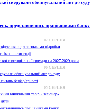
ькі скерували обвинувальний акт до суду
вень, представившись працівниками банку
07 СЕРПНЯ
відчення водія з ознаками підробки
ь іменні стипендії
ької територіальної громади на 2027-2029 роки
06 СЕРПНЯ
ерували обвинувальний акт до суду
 питань безбар’єрності
05 СЕРПНЯ
ичний вишкільний табір «Легіонер»
 дітей
представившись працівниками банку