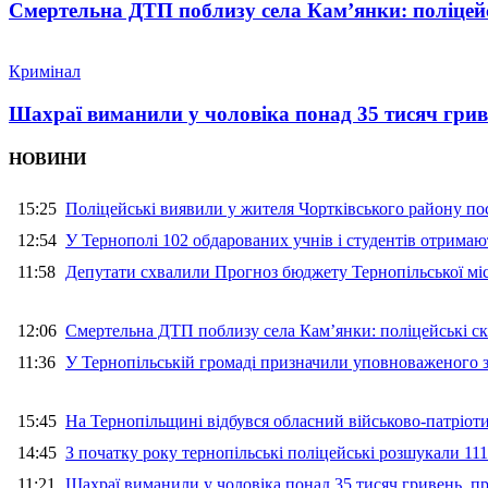
Смертельна ДТП поблизу села Кам’янки: поліцейс
Кримінал
Шахраї виманили у чоловіка понад 35 тисяч гри
НОВИНИ
15:25
Поліцейські виявили у жителя Чортківського району пос
12:54
У Тернополі 102 обдарованих учнів і студентів отримают
11:58
Депутати схвалили Прогноз бюджету Тернопільської міс
12:06
Смертельна ДТП поблизу села Кам’янки: поліцейські ск
11:36
У Тернопільській громаді призначили уповноваженого з
15:45
На Тернопільщині відбувся обласний військово-патріот
14:45
З початку року тернопільські поліцейські розшукали 111
11:21
Шахраї виманили у чоловіка понад 35 тисяч гривень, 