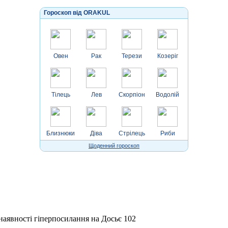
Гороскоп від ORAKUL
Овен
Рак
Терези
Козеріг
Тілець
Лев
Скорпіон
Водолій
Близнюки
Діва
Стрілець
Риби
Щоденний гороскоп
 наявності гіперпосилання на Досьє 102