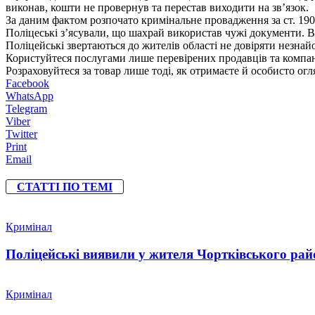
виконав, кошти не провернув та перестав виходити на зв’язок.
За даним фактом розпочато кримінальне провадження за ст. 19
Поліцеські з’ясували, що шахрай використав чужі документи. В
Поліцейські звертаються до жителів області не довіряти незнайо
Користуйтеся послугами лише перевірених продавців та компа
Розраховуйтеся за товар лише тоді, як отримаєте й особисто огл
Facebook
WhatsApp
Telegram
Viber
Twitter
Print
Email
СТАТТІ ПО ТЕМІ
Кримінал
Поліцейські виявили у жителя Чортківського райо
Кримінал