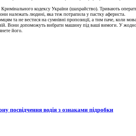
0 Кримінального кодексу України (шахрайство). Тривають операти
они належать людині, яка теж потрапила у пастку афериста.
мцям та не вестися на сумнівні пропозиції, а тим паче, коли мов
ній. Вони допоможуть вибрати машину під ваші вимоги. У жодно
янете його.
ну посвідчення водія з ознаками підробки