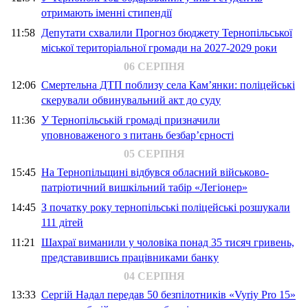
отримають іменні стипендії
11:58
Депутати схвалили Прогноз бюджету Тернопільської
міської територіальної громади на 2027-2029 роки
06 СЕРПНЯ
12:06
Смертельна ДТП поблизу села Кам’янки: поліцейські
скерували обвинувальний акт до суду
11:36
У Тернопільській громаді призначили
уповноваженого з питань безбар’єрності
05 СЕРПНЯ
15:45
На Тернопільщині відбувся обласний військово-
патріотичний вишкільний табір «Легіонер»
14:45
З початку року тернопільські поліцейські розшукали
111 дітей
11:21
Шахраї виманили у чоловіка понад 35 тисяч гривень,
представившись працівниками банку
04 СЕРПНЯ
13:33
Сергій Надал передав 50 безпілотників «Vyriy Pro 15»