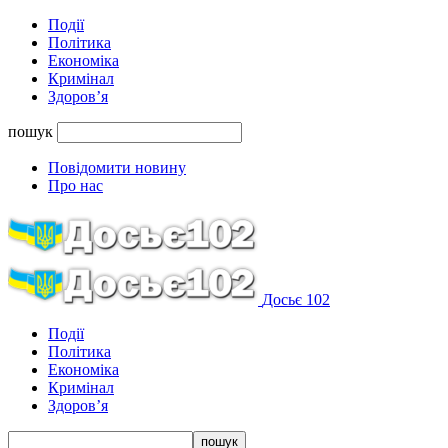
Події
Політика
Економіка
Кримінал
Здоров’я
пошук
Повідомити новину
Про нас
Досьє 102
Події
Політика
Економіка
Кримінал
Здоров’я