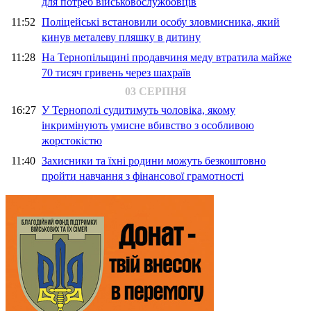
для потреб військовослужбовців
11:52
Поліцейські встановили особу зловмисника, який
кинув металеву пляшку в дитину
11:28
На Тернопільщині продавчиня меду втратила майже
70 тисяч гривень через шахраїв
03 СЕРПНЯ
16:27
У Тернополі судитимуть чоловіка, якому
інкримінують умисне вбивство з особливою
жорстокістю
11:40
Захисники та їхні родини можуть безкоштовно
пройти навчання з фінансової грамотності