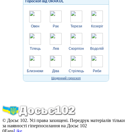
Гороскоп від ORAKUL
Овен
Рак
Терези
Козеріг
Тілець
Лев
Скорпіон
Водолій
Близнюки
Діва
Стрілець
Риби
Щоденний гороскоп
© Досьє 102. Усі права захищені. Передрук матеріалів тільки
за наявності гіперпосилання на Досьє 102
0
Fans
Like