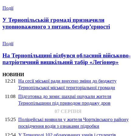
Події
У Тернопільській громаді призначили
уповноваженого з питань безбар’єрності
Події
На Тернопільщині відбувся обласний військово-
патріотичний вишкільний табір «Легіонер»
НОВИНИ
12:21
На сесії міської ради внесено зміни до бюджету
Тернопільської міської територіальної громади
11:08
Підготовка до зими: шахраї ошукали жителя
Тернопільщини під приводом продажу дров
07 СЕРПНЯ
15:25
Поліцейські виявили у жителя Чортківського району
посвідчення водія з ознаками підробки
12:54
У Тернополі 102 обдарованих учнів і студентів