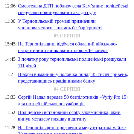
12:06
Смертельна ДТП поблизу села Кам’янки: поліцейські
скерували обвинувальний акт до суду
11:36
У Тернопільській громаді призначили
уповноваженого з питань безбар’єрності
05 СЕРПНЯ
15:45
На Тернопільщині відбувся обласний військово-
патріотичний вишкільний табір «Легіонер»
14:45
З початку року тернопільські поліцейські розшукали
111 дітей
11:21
Шахраї виманили у чоловіка понад 35 тисяч гривень,
представившись працівниками банку
04 СЕРПНЯ
13:33
Сергій Надал передав 50 безпілотників «Vyriy Pro 15»
для потреб військовослужбовців
11:52
Поліцейські встановили особу зловмисника, який
кинув металеву пляшку в дитину
11:28
На Тернопільщині продавчиня меду втратила майже