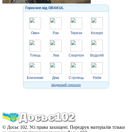
Гороскоп від ORAKUL
Овен
Рак
Терези
Козеріг
Тілець
Лев
Скорпіон
Водолій
Близнюки
Діва
Стрілець
Риби
Щоденний гороскоп
© Досьє 102. Усі права захищені. Передрук матеріалів тільки