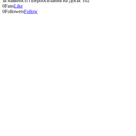
за наявності гіперпосилання на Досьє 102
0
Fans
Like
0
Followers
Follow