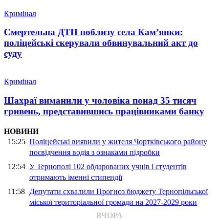
Кримінал
Смертельна ДТП поблизу села Кам’янки:
поліцейські скерували обвинувальний акт до
суду
Кримінал
Шахраї виманили у чоловіка понад 35 тисяч
гривень, представившись працівниками банку
НОВИНИ
15:25
Поліцейські виявили у жителя Чортківського району
посвідчення водія з ознаками підробки
12:54
У Тернополі 102 обдарованих учнів і студентів
отримають іменні стипендії
11:58
Депутати схвалили Прогноз бюджету Тернопільської
міської територіальної громади на 2027-2029 роки
ВЧОРА