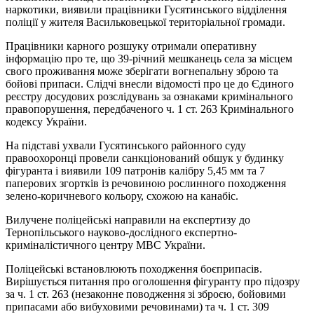
наркотики, виявили працівники Гусятинського відділення
поліції у жителя Васильковецької територіальної громади.
Працівники карного розшуку отримали оперативну
інформацію про те, що 39-річний мешканець села за місцем
свого проживання може зберігати вогнепальну зброю та
бойові припаси. Слідчі внесли відомості про це до Єдиного
реєстру досудових розслідувань за ознаками кримінального
правопорушення, передбаченого ч. 1 ст. 263 Кримінального
кодексу України.
На підставі ухвали Гусятинського районного суду
правоохоронці провели санкціонований обшук у будинку
фігуранта і виявили 109 патронів калібру 5,45 мм та 7
паперових згортків із речовиною рослинного походження
зелено-коричневого кольору, схожою на канабіс.
Вилучене поліцейські направили на експертизу до
Тернопільського науково-дослідного експертно-
криміналістичного центру МВС України.
Поліцейські встановлюють походження боєприпасів.
Вирішується питання про оголошення фігуранту про підозру
за ч. 1 ст. 263 (незаконне поводження зі зброєю, бойовими
припасами або вибуховими речовинами) та ч. 1 ст. 309