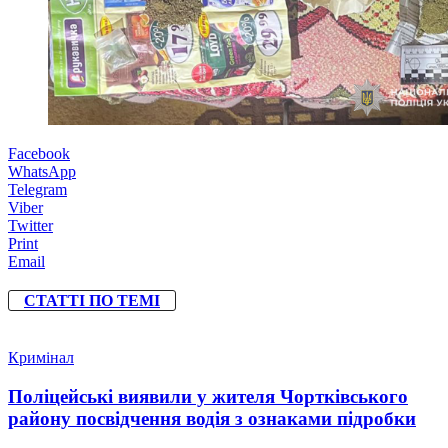
Facebook
WhatsApp
Telegram
Viber
Twitter
Print
Email
СТАТТІ ПО ТЕМІ
Кримінал
Поліцейські виявили у жителя Чортківського
району посвідчення водія з ознаками підробки