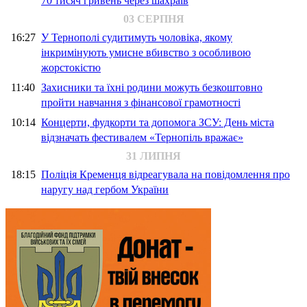
70 тисяч гривень через шахраїв
03 СЕРПНЯ
16:27
У Тернополі судитимуть чоловіка, якому
інкримінують умисне вбивство з особливою
жорстокістю
11:40
Захисники та їхні родини можуть безкоштовно
пройти навчання з фінансової грамотності
10:14
Концерти, фудкорти та допомога ЗСУ: День міста
відзначать фестивалем «Тернопіль вражає»
31 ЛИПНЯ
18:15
Поліція Кременця відреагувала на повідомлення про
наругу над гербом України