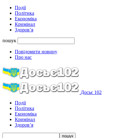
Події
Політика
Економіка
Кримінал
Здоров’я
пошук
Повідомити новину
Про нас
Досьє 102
Події
Політика
Економіка
Кримінал
Здоров’я