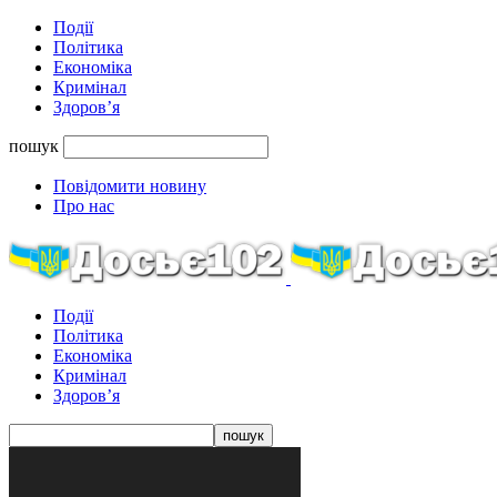
Події
Політика
Економіка
Кримінал
Здоров’я
пошук
Повідомити новину
Про нас
Події
Політика
Економіка
Кримінал
Здоров’я