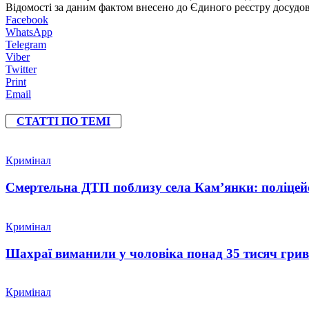
Відомості за даним фактом внесено до Єдиного реєстру досудов
Facebook
WhatsApp
Telegram
Viber
Twitter
Print
Email
СТАТТІ ПО ТЕМІ
Кримінал
Смертельна ДТП поблизу села Кам’янки: поліцейс
Кримінал
Шахраї виманили у чоловіка понад 35 тисяч гри
Кримінал