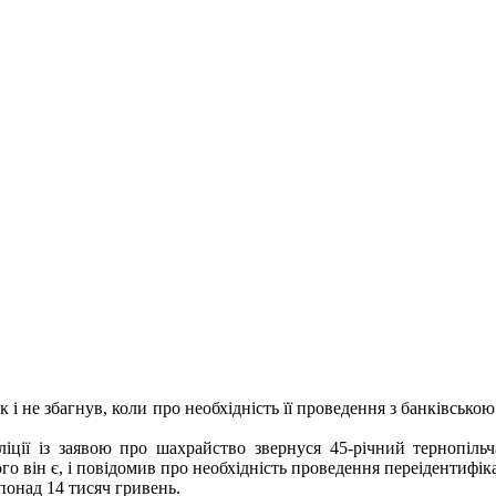
к і не збагнув, коли про необхідність її проведення з банківськ
ліції із заявою про шахрайство звернуся 45-річний тернопільч
го він є, і повідомив про необхідність проведення переідентифіка
понад 14 тисяч гривень.