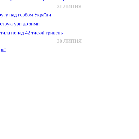
31 ЛИПНЯ
ругу над гербом України
аструктури до зими
тила понад 42 тисячі гривень
30 ЛИПНЯ
рої