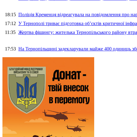
18:15
Поліція Кременця відреагувала на повідомлення про на
17:12
У Тернополі триває підготовка об’єктів критичної інфр
11:35
Жертва фішингу: жителька Тернопільського району втра
17:53
На Тернопільщині задекларували майже 400 одиниць зб