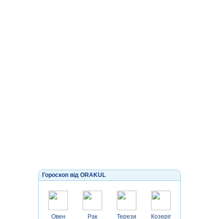
Гороскоп від ORAKUL
Овен
Рак
Терези
Козеріг