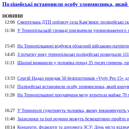
Поліцейські встановили особу зловмисника, який
НОВИНИ
12:06
Смертельна ДТП поблизу села Кам’янки: поліцейські ск
11:36
У Тернопільській громаді призначили уповноваженого з
15:45
На Тернопільщині відбувся обласний військово-патріот
14:45
З початку року тернопільські поліцейські розшукали 111
11:21
Шахраї виманили у чоловіка понад 35 тисяч гривень, 
13:33
Сергій Надал передав 50 безпілотників «Vyriy Pro 15» 
11:52
Поліцейські встановили особу зловмисника, який кину
11:28
На Тернопільщині продавчиня меду втратила майже 70 т
16:27
У Тернополі судитимуть чоловіка, якому інкримінують
11:40
Захисники та їхні родини можуть безкоштовно пройти н
10:14
Концерти, фудкорти та допомога ЗСУ: День міста відзн