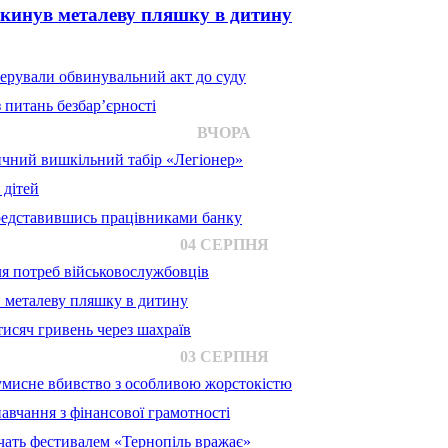
 кинув металеву пляшку в дитину
ерували обвинувальний акт до суду
 питань безбар’єрності
ВЧОРА
ичний вишкільний табір «Легіонер»
 дітей
представившись працівниками банку
04 СЕРПНЯ
для потреб військовослужбовців
в металеву пляшку в дитину
исяч гривень через шахраїв
03 СЕРПНЯ
 умисне вбивство з особливою жорстокістю
авчання з фінансової грамотності
ачать фестивалем «Тернопіль вражає»