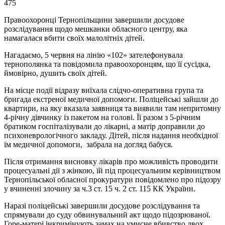
475
Правоохоронці Тернопільщини завершили досудове
розслідування щодо мешканки обласного центру, яка
намагалася вбити своїх малолітніх дітей.
Нагадаємо, 5 червня на лінію «102» зателефонувала
тернополянка та повідомила правоохоронцям, що її сусідка,
ймовірно, душить своїх дітей.
На місце події відразу виїхала слідчо-оперативна група та
бригада екстреної медичної допомоги. Поліцейські зайшли до
квартири, на яку вказала заявниця та виявили там непритомну
4-річну дівчинку із пакетом на голові. Її разом з 5-річним
братиком госпіталізували до лікарні, а матір доправили до
психоневрологічного закладу. Дітей, після надання необхідної
їм медичної допомоги, забрала на догляд бабуся.
Після отримання висновку лікарів про можливість проводити
процесуальні дії з жінкою, їй під процесуальним керівництвом
Тернопільської обласної прокуратури повідомлено про підозру
у вчиненні злочину за ч.3 ст. 15 ч. 2 ст. 115 КК України.
Наразі поліцейські завершили досудове розслідування та
спрямували до суду обвинувальний акт щодо підозрюваної.
Горе-матері інкримінують замах на умисне вбивство двох