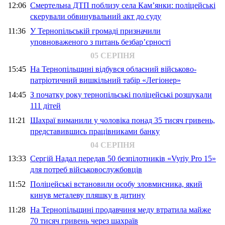
12:06
Смертельна ДТП поблизу села Кам’янки: поліцейські
скерували обвинувальний акт до суду
11:36
У Тернопільській громаді призначили
уповноваженого з питань безбар’єрності
05 СЕРПНЯ
15:45
На Тернопільщині відбувся обласний військово-
патріотичний вишкільний табір «Легіонер»
14:45
З початку року тернопільські поліцейські розшукали
111 дітей
11:21
Шахраї виманили у чоловіка понад 35 тисяч гривень,
представившись працівниками банку
04 СЕРПНЯ
13:33
Сергій Надал передав 50 безпілотників «Vyriy Pro 15»
для потреб військовослужбовців
11:52
Поліцейські встановили особу зловмисника, який
кинув металеву пляшку в дитину
11:28
На Тернопільщині продавчиня меду втратила майже
70 тисяч гривень через шахраїв