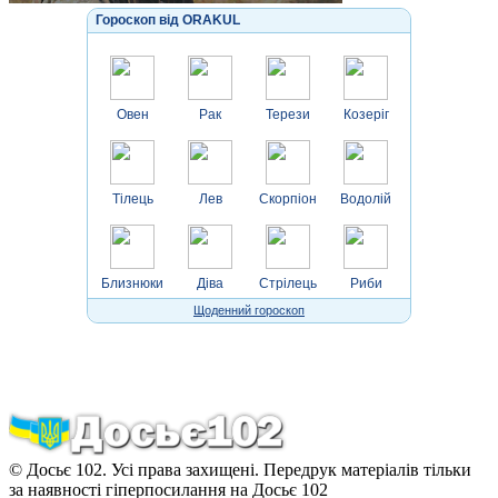
Гороскоп від ORAKUL
Овен
Рак
Терези
Козеріг
Тілець
Лев
Скорпіон
Водолій
Близнюки
Діва
Стрілець
Риби
Щоденний гороскоп
© Досьє 102. Усі права захищені. Передрук матеріалів тільки
за наявності гіперпосилання на Досьє 102