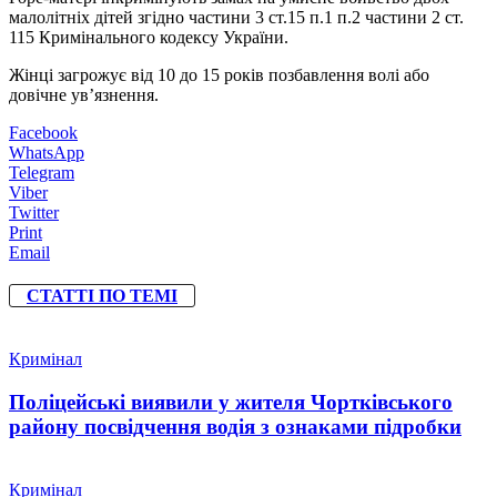
малолітніх дітей згідно частини 3 ст.15 п.1 п.2 частини 2 ст.
115 Кримінального кодексу України.
Жінці загрожує від 10 до 15 років позбавлення волі або
довічне ув’язнення.
Facebook
WhatsApp
Telegram
Viber
Twitter
Print
Email
СТАТТІ ПО ТЕМІ
Кримінал
Поліцейські виявили у жителя Чортківського
району посвідчення водія з ознаками підробки
Кримінал