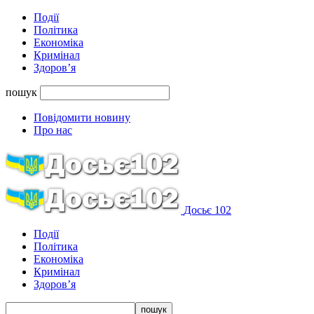
Події
Політика
Економіка
Кримінал
Здоров’я
пошук
Повідомити новину
Про нас
Досьє 102
Події
Політика
Економіка
Кримінал
Здоров’я