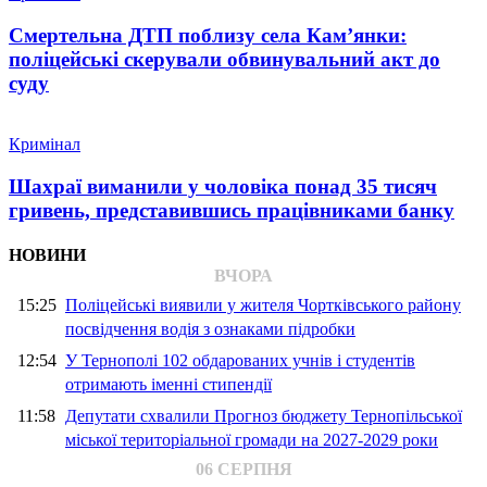
Смертельна ДТП поблизу села Кам’янки:
поліцейські скерували обвинувальний акт до
суду
Кримінал
Шахраї виманили у чоловіка понад 35 тисяч
гривень, представившись працівниками банку
НОВИНИ
ВЧОРА
15:25
Поліцейські виявили у жителя Чортківського району
посвідчення водія з ознаками підробки
12:54
У Тернополі 102 обдарованих учнів і студентів
отримають іменні стипендії
11:58
Депутати схвалили Прогноз бюджету Тернопільської
міської територіальної громади на 2027-2029 роки
06 СЕРПНЯ