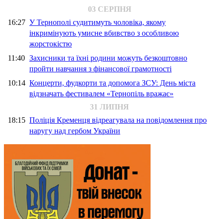
03 СЕРПНЯ
16:27
У Тернополі судитимуть чоловіка, якому
інкримінують умисне вбивство з особливою
жорстокістю
11:40
Захисники та їхні родини можуть безкоштовно
пройти навчання з фінансової грамотності
10:14
Концерти, фудкорти та допомога ЗСУ: День міста
відзначать фестивалем «Тернопіль вражає»
31 ЛИПНЯ
18:15
Поліція Кременця відреагувала на повідомлення про
наругу над гербом України