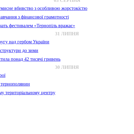
03 СЕРПНЯ
 умисне вбивство з особливою жорстокістю
авчання з фінансової грамотності
ачать фестивалем «Тернопіль вражає»
31 ЛИПНЯ
ругу над гербом України
аструктури до зими
тила понад 42 тисячі гривень
30 ЛИПНЯ
рої
й тернополянин
му територіальному центру