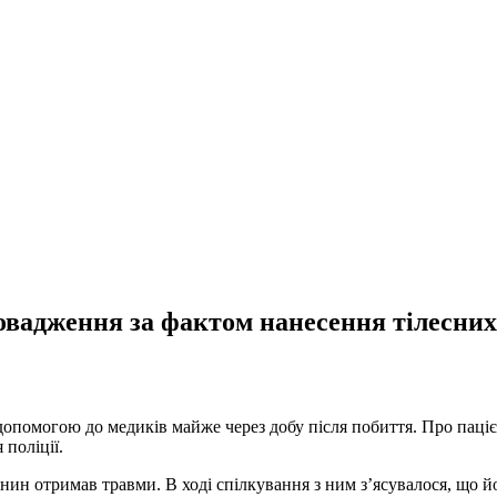
овадження за фактом нанесення тілесн
 допомогою до медиків майже через добу після побиття. Про пац
поліції.
ин отримав травми. В ході спілкування з ним з’ясувалося, що й