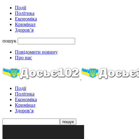
Події
Політика
Економіка
Кримінал
Здоров’я
пошук
Повідомити новину
Про нас
Події
Політика
Економіка
Кримінал
Здоров’я