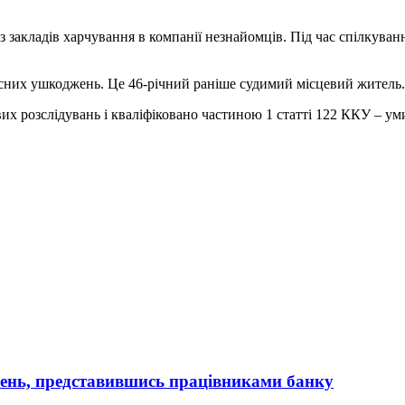
 закладів харчування в компанії незнайомців. Під час спілкування
лесних ушкоджень. Це 46-річний раніше судимий місцевий житель.
х розслідувань і кваліфіковано частиною 1 статті 122 ККУ – уми
вень, представившись працівниками банку