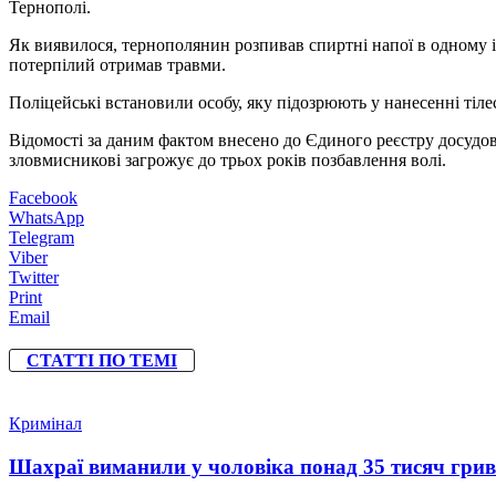
Тернополі.
Як виявилося, тернополянин розпивав спиртні напої в одному із
потерпілий отримав травми.
Поліцейські встановили особу, яку підозрюють у нанесенні ті
Відомості за даним фактом внесено до Єдиного реєстру досудови
зловмисникові загрожує до трьох років позбавлення волі.
Facebook
WhatsApp
Telegram
Viber
Twitter
Print
Email
СТАТТІ ПО ТЕМІ
Кримінал
Шахраї виманили у чоловіка понад 35 тисяч гри