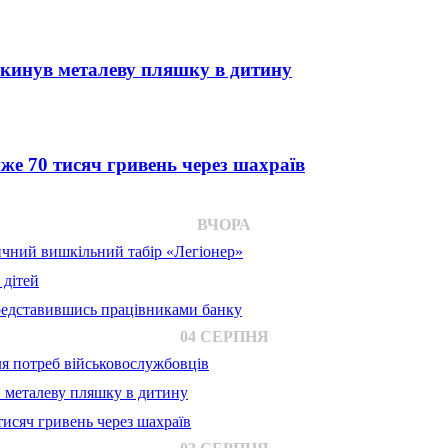
 кинув металеву пляшку в дитину
е 70 тисяч гривень через шахраїв
ВЧОРА
ичний вишкільний табір «Легіонер»
 дітей
представившись працівниками банку
04 СЕРПНЯ
для потреб військовослужбовців
в металеву пляшку в дитину
исяч гривень через шахраїв