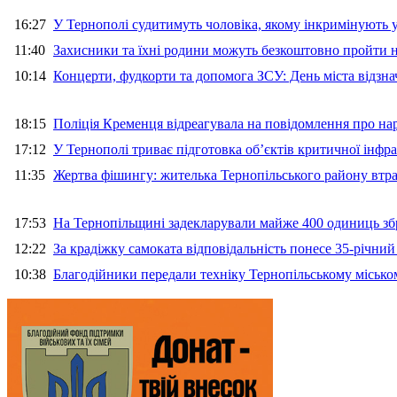
16:27
У Тернополі судитимуть чоловіка, якому інкримінують
11:40
Захисники та їхні родини можуть безкоштовно пройти н
10:14
Концерти, фудкорти та допомога ЗСУ: День міста відзн
18:15
Поліція Кременця відреагувала на повідомлення про на
17:12
У Тернополі триває підготовка об’єктів критичної інфр
11:35
Жертва фішингу: жителька Тернопільського району втра
17:53
На Тернопільщині задекларували майже 400 одиниць зб
12:22
За крадіжку самоката відповідальність понесе 35-річни
10:38
Благодійники передали техніку Тернопільському місько