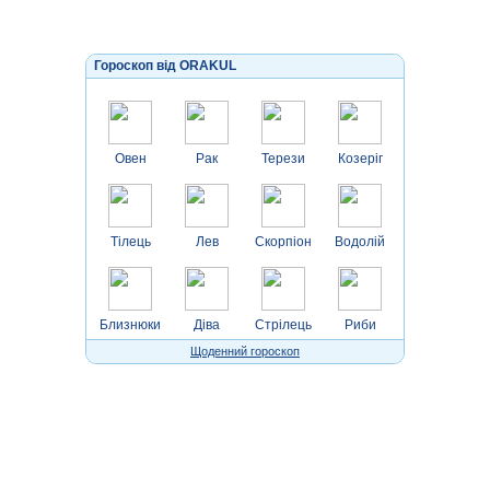
Гороскоп від ORAKUL
Овен
Рак
Терези
Козеріг
Тілець
Лев
Скорпіон
Водолій
Близнюки
Діва
Стрілець
Риби
Щоденний гороскоп