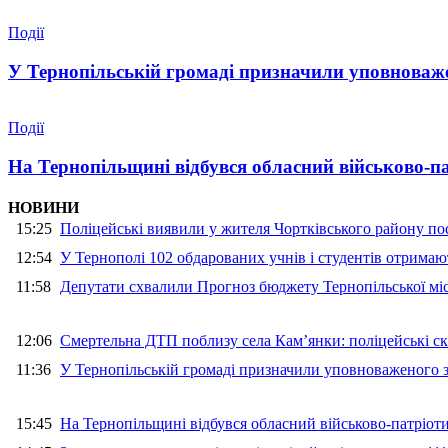
Події
У Тернопільській громаді призначили уповноваже
Події
На Тернопільщині відбувся обласний військово-п
НОВИНИ
15:25
Поліцейські виявили у жителя Чортківського району пос
12:54
У Тернополі 102 обдарованих учнів і студентів отримают
11:58
Депутати схвалили Прогноз бюджету Тернопільської міс
12:06
Смертельна ДТП поблизу села Кам’янки: поліцейські ск
11:36
У Тернопільській громаді призначили уповноваженого з
15:45
На Тернопільщині відбувся обласний військово-патріот