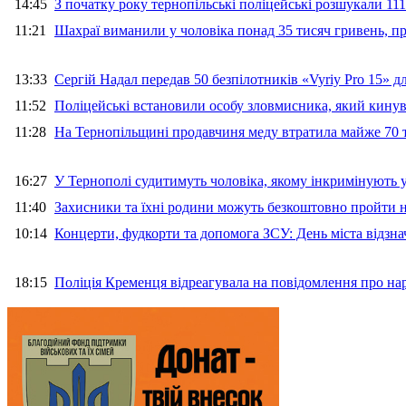
14:45
З початку року тернопільські поліцейські розшукали 111
11:21
Шахраї виманили у чоловіка понад 35 тисяч гривень, 
13:33
Сергій Надал передав 50 безпілотників «Vyriy Pro 15» 
11:52
Поліцейські встановили особу зловмисника, який кину
11:28
На Тернопільщині продавчиня меду втратила майже 70 т
16:27
У Тернополі судитимуть чоловіка, якому інкримінують
11:40
Захисники та їхні родини можуть безкоштовно пройти н
10:14
Концерти, фудкорти та допомога ЗСУ: День міста відзн
18:15
Поліція Кременця відреагувала на повідомлення про на