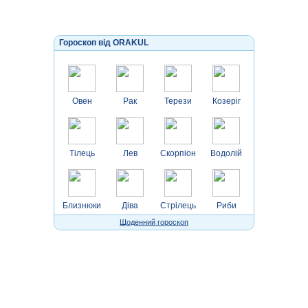
Гороскоп від ORAKUL
Овен
Рак
Терези
Козеріг
Тілець
Лев
Скорпіон
Водолій
Близнюки
Діва
Стрілець
Риби
Щоденний гороскоп