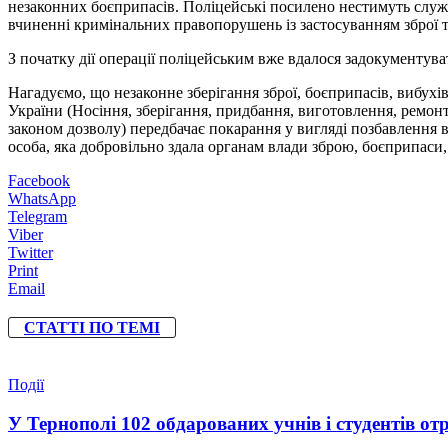
незаконних боєприпасів. Поліцейські посилено нестимуть службу
вчиненні кримінальних правопорушень із застосуванням зброї т
З початку дії операції поліцейським вже вдалося задокументув
Нагадуємо, що незаконне зберігання зброї, боєприпасів, вибухі
України (Носіння, зберігання, придбання, виготовлення, ремонт
законом дозволу) передбачає покарання у вигляді позбавлення вол
особа, яка добровільно здала органам влади зброю, боєприпаси,
Facebook
WhatsApp
Telegram
Viber
Twitter
Print
Email
СТАТТІ ПО ТЕМІ
Події
У Тернополі 102 обдарованих учнів і студентів от