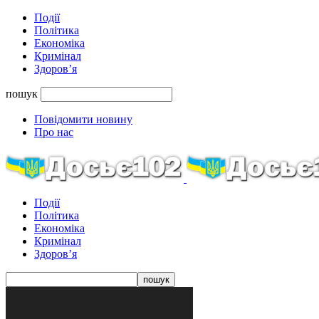
Події
Політика
Економіка
Кримінал
Здоров’я
пошук
Повідомити новину
Про нас
Події
Політика
Економіка
Кримінал
Здоров’я