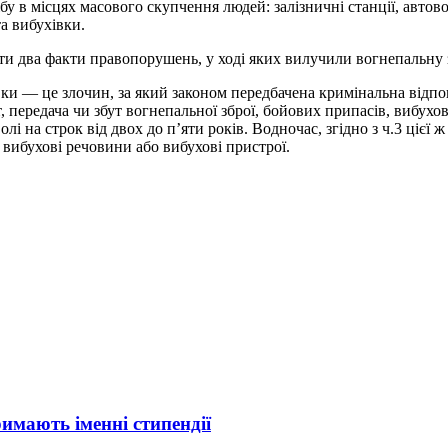
 в місцях масового скупчення людей: залізничні станції, автовок
а вибухівки.
ати два факти правопорушень, у ході яких вилучили вогнепальну
вки — це злочин, за який законом передбачена кримінальна відпов
, передача чи збут вогнепальної зброї, бойових припасів, вибух
і на строк від двох до п’яти років. Водночас, згідно з ч.3 цієї ж
 вибухові речовини або вибухові пристрої.
римають іменні стипендії