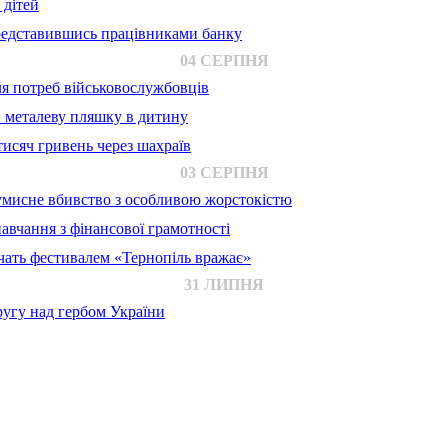
 дітей
представившись працівниками банку
04 СЕРПНЯ
для потреб військовослужбовців
в металеву пляшку в дитину
исяч гривень через шахраїв
03 СЕРПНЯ
 умисне вбивство з особливою жорстокістю
авчання з фінансової грамотності
ачать фестивалем «Тернопіль вражає»
31 ЛИПНЯ
ругу над гербом України