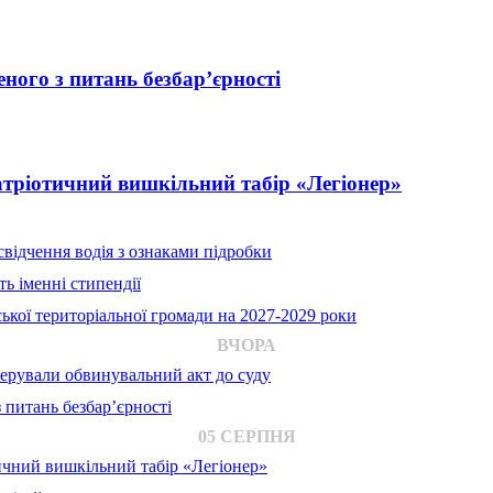
ного з питань безбар’єрності
атріотичний вишкільний табір «Легіонер»
відчення водія з ознаками підробки
ь іменні стипендії
ької територіальної громади на 2027-2029 роки
ВЧОРА
ерували обвинувальний акт до суду
 питань безбар’єрності
05 СЕРПНЯ
ичний вишкільний табір «Легіонер»