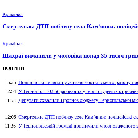
Кримінал
Смертельна ДТП поблизу села Кам’янки: поліцейс
Кримінал
Шахраї виманили у чоловіка понад 35 тисяч гри
НОВИНИ
15:25
Поліцейські виявили у жителя Чортківського району пос
12:54
У Тернополі 102 обдарованих учнів і студентів отримают
11:58
Депутати схвалили Прогноз бюджету Тернопільської міс
12:06
Смертельна ДТП поблизу села Кам’янки: поліцейські ск
11:36
У Тернопільській громаді призначили уповноваженого з