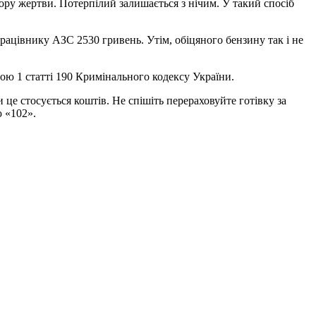
зору жертви. Потерпілий залишається з нічим. У такий спосіб
ацівнику АЗС 2530 гривень. Утім, обіцяного бензину так і не
ю 1 статті 190 Кримінального кодексу України.
це стосується коштів. Не спішіть перераховуйте готівку за
ю «102».