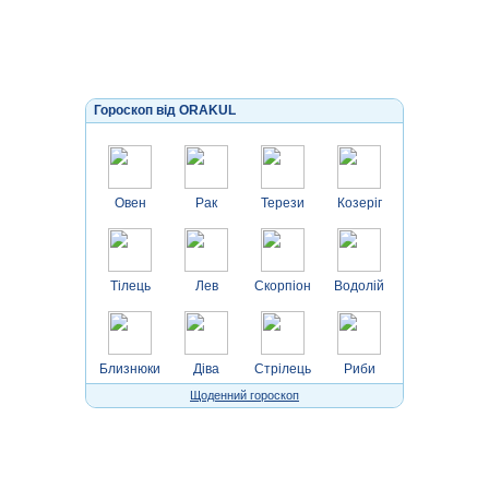
Гороскоп від ORAKUL
Овен
Рак
Терези
Козеріг
Тілець
Лев
Скорпіон
Водолій
Близнюки
Діва
Стрілець
Риби
Щоденний гороскоп