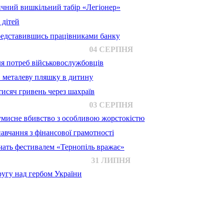
ичний вишкільний табір «Легіонер»
 дітей
представившись працівниками банку
04 СЕРПНЯ
для потреб військовослужбовців
в металеву пляшку в дитину
исяч гривень через шахраїв
03 СЕРПНЯ
 умисне вбивство з особливою жорстокістю
авчання з фінансової грамотності
ачать фестивалем «Тернопіль вражає»
31 ЛИПНЯ
ругу над гербом України