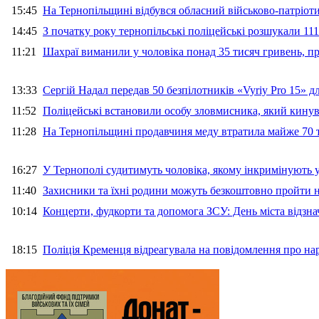
15:45
На Тернопільщині відбувся обласний військово-патріот
14:45
З початку року тернопільські поліцейські розшукали 111
11:21
Шахраї виманили у чоловіка понад 35 тисяч гривень, 
13:33
Сергій Надал передав 50 безпілотників «Vyriy Pro 15» 
11:52
Поліцейські встановили особу зловмисника, який кину
11:28
На Тернопільщині продавчиня меду втратила майже 70 т
16:27
У Тернополі судитимуть чоловіка, якому інкримінують
11:40
Захисники та їхні родини можуть безкоштовно пройти н
10:14
Концерти, фудкорти та допомога ЗСУ: День міста відзн
18:15
Поліція Кременця відреагувала на повідомлення про на