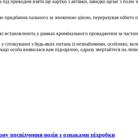
а під приводом взяти ще картки з автівки, швидко щезає з полю 
 придбання пального за зниженою ціною, перерахував нібито пр
кі встановлюють у рамках кримінального провадження за частино
спілкуванні з будь-яких питань із незнайомими, особливо, коли 
кщо особа виявилася вам підозрілою, одразу звертайтеся на ліні
ну посвідчення водія з ознаками підробки