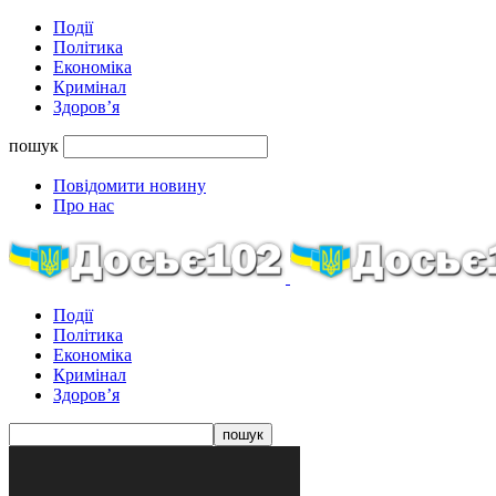
Події
Політика
Економіка
Кримінал
Здоров’я
пошук
Повідомити новину
Про нас
Події
Політика
Економіка
Кримінал
Здоров’я