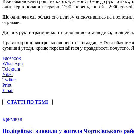
Вже обмінюючи гроші на картки, аферист бере до рук готівку, т
один тернополянин втратив 1300 гривень, інший – 2000 тисячі.
Ще один житель обласного центру, спокусившись на пропозицію
отримав.
До чиїх рук потрапили кошти довірливого молодика, поліцейсь
Правоохоронці вкотре наголошують громадянам бути обачними у 
сумнівні угоди, краще переконайтеся у правдивості почутого. Я
Facebook
WhatsApp
Telegram
Viber
Twitter
Print
Email
СТАТТІ ПО ТЕМІ
Кримінал
Поліцейські виявили у жителя Чортківського райо