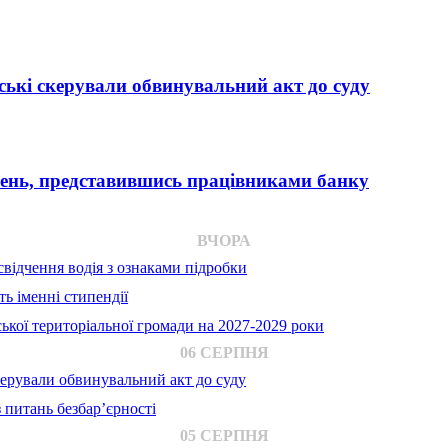
ькі скерували обвинувальний акт до суду
вень, представившись працівниками банку
ВЧОРА
відчення водія з ознаками підробки
ь іменні стипендії
ької територіальної громади на 2027-2029 роки
06 СЕРПНЯ
ерували обвинувальний акт до суду
 питань безбар’єрності
05 СЕРПНЯ