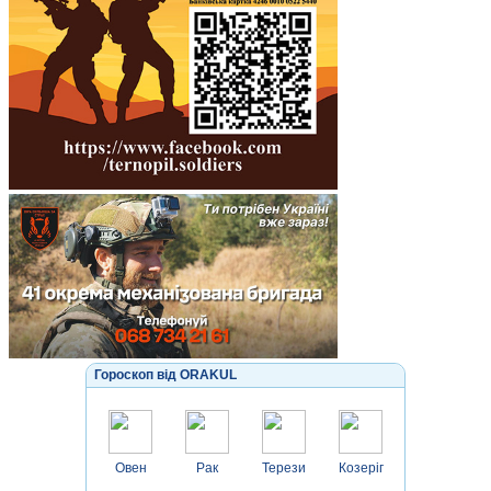
Гороскоп від ORAKUL
Овен
Рак
Терези
Козеріг