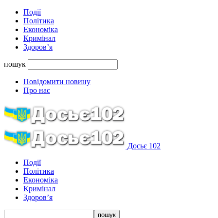
Події
Політика
Економіка
Кримінал
Здоров’я
пошук
Повідомити новину
Про нас
Досьє 102
Події
Політика
Економіка
Кримінал
Здоров’я