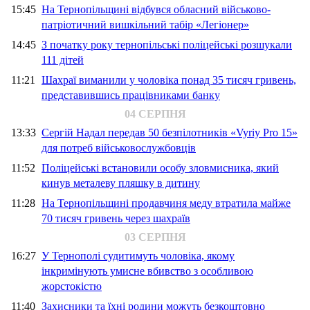
15:45
На Тернопільщині відбувся обласний військово-
патріотичний вишкільний табір «Легіонер»
14:45
З початку року тернопільські поліцейські розшукали
111 дітей
11:21
Шахраї виманили у чоловіка понад 35 тисяч гривень,
представившись працівниками банку
04 СЕРПНЯ
13:33
Сергій Надал передав 50 безпілотників «Vyriy Pro 15»
для потреб військовослужбовців
11:52
Поліцейські встановили особу зловмисника, який
кинув металеву пляшку в дитину
11:28
На Тернопільщині продавчиня меду втратила майже
70 тисяч гривень через шахраїв
03 СЕРПНЯ
16:27
У Тернополі судитимуть чоловіка, якому
інкримінують умисне вбивство з особливою
жорстокістю
11:40
Захисники та їхні родини можуть безкоштовно