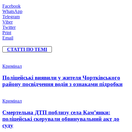
Facebook
WhatsApp
Telegram
Viber
Twitter
Print
Email
СТАТТІ ПО ТЕМІ
Кримінал
Поліцейські виявили у жителя Чортківського
району посвідчення водія з ознаками підробки
Кримінал
Смертельна ДТП поблизу села Кам’янки:
поліцейські скерували обвинувальний акт до
суду