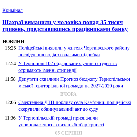
Кримінал
Шахраї виманили у чоловіка понад 35 тисяч
гривень, представившись працівниками банку
НОВИНИ
15:25
Поліцейські виявили у жителя Чортківського району
посвідчення водія з ознаками підробки
12:54
У Тернополі 102 обдарованих учнів і студентів
отримають іменні стипендії
11:58
Депутати схвалили Прогноз бюджету Тернопільської
міської територіальної громади на 2027-2029 роки
ВЧОРА
12:06
Смертельна ДТП поблизу села Кам’янки: поліцейські
скерували обвинувальний акт до суду
11:36
У Тернопільській громаді призначили
уповноваженого з питань безбар’єрності
05 СЕРПНЯ