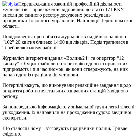
Перешкоджання законній професійній діяльності
журналістів – провадження відповідно до статті 171 ККУ
внесли до єдиного реєстру досудових розслідувань
працівники Головного управління Нацполіції Тернопільської
області.
Повідомлення про побиття журналістів надійшло на лінію
“102” 20 квітня близько 14:00 від лікарів. Подія трапилася в
Теребовлянському районі.
Журналіст інтернет-видання «Волинь24» та оператор “12
каналу” з Луцька зайшли на територію одного з приватних
підприємств і під час зйомок, як вони стверджують, на них
напав один із працівників установи.
Потерпілі кажуть, що виконували редакційне завдання щодо
викриття роботи нелегальних заправних станцій Західного
реґіону.
За попередньою інформацією, у знімальної групи легкі тілесні
ушкодження. Їх направили на проходження судово-медичної
експертизи.
Що сталося і чому – з’ясовують працівники поліції. Триває
слідство.