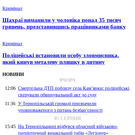
Кримінал
Шахраї виманили у чоловіка понад 35 тисяч
гривень, представившись працівниками банку
Кримінал
Поліцейські встановили особу зловмисника,
який кинув металеву пляшку в дитину
НОВИНИ
ВЧОРА
12:06
Смертельна ДТП поблизу села Кам’янки: поліцейські
скерували обвинувальний акт до суду
11:36
У Тернопільській громаді призначили
уповноваженого з питань безбар’єрності
05 СЕРПНЯ
15:45
На Тернопільщині відбувся обласний військово-
патріотичний вишкільний табір «Легіонер»