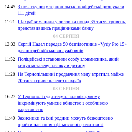
14:45
З початку року тернопільські поліцейські розшукали
111 дітей
11:21
Шахраї виманили у чоловіка понад 35 тисяч гривень,
представившись працівниками банку
04 СЕРПНЯ
13:33
Сергій Надал передав 50 безпілотників «Vyriy Pro 15»
для потреб військовослужбовців
11:52
Поліцейські встановили особу зловмисника, який
кинув металеву пляшку в дитину
11:28
На Тернопільщині продавчиня меду втратила майже
70 тисяч гривень через шахраїв
03 СЕРПНЯ
16:27
У Тернополі судитимуть чоловіка, якому
інкримінують умисне вбивство з особливою
жорстокістю
11:40
Захисники та їхні родини можуть безкоштовно
пройти навчання з фінансової грамотності