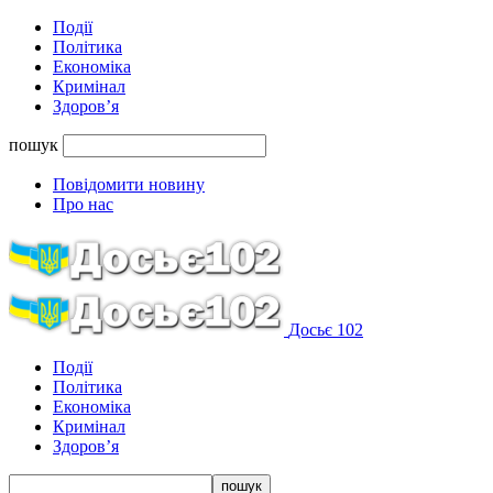
Події
Політика
Економіка
Кримінал
Здоров’я
пошук
Повідомити новину
Про нас
Досьє 102
Події
Політика
Економіка
Кримінал
Здоров’я