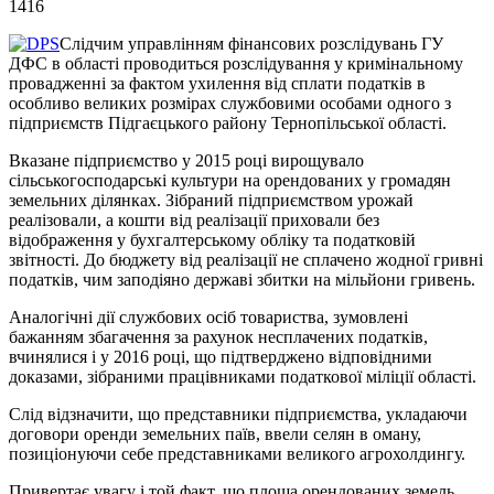
1416
Слідчим управлінням фінансових розслідувань ГУ
ДФС в області проводиться розслідування у кримінальному
провадженні за фактом ухилення від сплати податків в
особливо великих розмірах службовими особами одного з
підприємств Підгаєцького району Тернопільської області.
Вказане підприємство у 2015 році вирощувало
сільськогосподарські культури на орендованих у громадян
земельних ділянках. Зібраний підприємством урожай
реалізовали, а кошти від реалізації приховали без
відображення у бухгалтерському обліку та податковій
звітності. До бюджету від реалізації не сплачено жодної гривні
податків, чим заподіяно державі збитки на мільйони гривень.
Аналогічні дії службових осіб товариства, зумовлені
бажанням збагачення за рахунок несплачених податків,
вчинялися і у 2016 році, що підтверджено відповідними
доказами, зібраними працівниками податкової міліції області.
Слід відзначити, що представники підприємства, укладаючи
договори оренди земельних паїв, ввели селян в оману,
позиціонуючи себе представниками великого агрохолдингу.
Привертає увагу і той факт, що площа орендованих земель