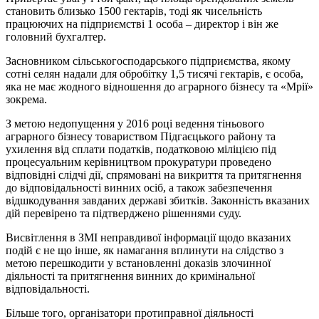
становить близько 1500 гектарів, тоді як чисельність
працюючих на підприємстві 1 особа – директор і він же
головний бухгалтер.
Засновником сільськогосподарського підприємства, якому
сотні селян надали для обробітку 1,5 тисячі гектарів, є особа,
яка не має жодного відношення до аграрного бізнесу та «Мрії»
зокрема.
З метою недопущення у 2016 році ведення тіньового
аграрного бізнесу товариством Підгаєцького району та
ухилення від сплати податків, податковою міліцією під
процесуальним керівництвом прокуратури проведено
відповідні слідчі дії, спрямовані на викриття та притягнення
до відповідальності винних осіб, а також забезпечення
відшкодування завданих державі збитків. Законність вказаних
дій перевірено та підтверджено рішеннями суду.
Висвітлення в ЗМІ неправдивої інформації щодо вказаних
подій є не що інше, як намагання вплинути на слідство з
метою перешкодити у встановленні доказів злочинної
діяльності та притягнення винних до кримінальної
відповідальності.
Більше того, організатори протиправної діяльності