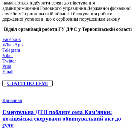
намагаються підбурити селян до пікетування
адмінприміщення Головного управління Державної фіскальної
служби у Тернопільській області і блокування роботи
державної установи, що є серйозним порушенням закону.
Відділ організації роботи ГУ ДФС у Тернопільській області
Facebook
WhatsApp
Telegram
Viber
Twitter
Print
Email
СТАТТІ ПО ТЕМІ
Кримінал
Смертельна ДТП поблизу села Кам’янки:
поліцейські скерували обвинувальний акт до
суду