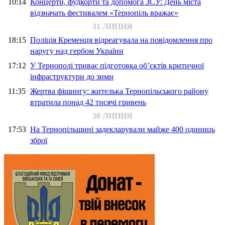
10:14
Концерти, фудкорти та допомога ЗСУ: День міста
відзначать фестивалем «Тернопіль вражає»
31 ЛИПНЯ
18:15
Поліція Кременця відреагувала на повідомлення про
наругу над гербом України
17:12
У Тернополі триває підготовка об’єктів критичної
інфраструктури до зими
11:35
Жертва фішингу: жителька Тернопільського району
втратила понад 42 тисячі гривень
30 ЛИПНЯ
17:53
На Тернопільщині задекларували майже 400 одиниць
зброї