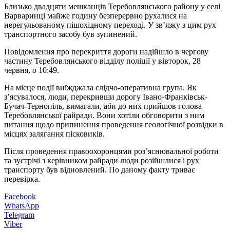
Близько двадцяти мешканців Теребовлянського району у селі
Варваринці майже годину безперервно рухалися на
нерегульованому пішохідному переході. У зв’язку з цим рух
транспортного засобу був зупинений.
Повідомлення про перекриття дороги надійшло в чергову
частину Теребовлянського відділу поліції у вівторок, 28
червня, о 10:49.
На місце події виїжджала слідчо-оперативна група. Як
з’ясувалося, люди, перекривши дорогу Івано-Франківськ-
Бучач-Тернопіль, вимагали, аби до них прийшов голова
Теребовлянської райради. Вони хотіли обговорити з ним
питання щодо припинення проведення геологічної розвідки в
місцях залягання пісковиків.
Після проведення правоохоронцями роз’яснювальної роботи
та зустрічі з керівником райради люди розійшлися і рух
транспорту був відновлений. По даному факту триває
перевірка.
Facebook
WhatsApp
Telegram
Viber