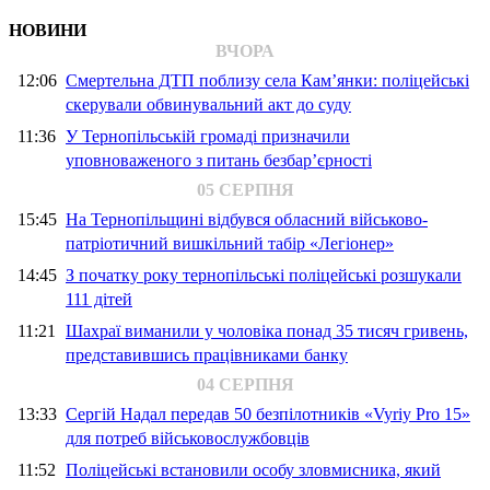
НОВИНИ
ВЧОРА
12:06
Смертельна ДТП поблизу села Кам’янки: поліцейські
скерували обвинувальний акт до суду
11:36
У Тернопільській громаді призначили
уповноваженого з питань безбар’єрності
05 СЕРПНЯ
15:45
На Тернопільщині відбувся обласний військово-
патріотичний вишкільний табір «Легіонер»
14:45
З початку року тернопільські поліцейські розшукали
111 дітей
11:21
Шахраї виманили у чоловіка понад 35 тисяч гривень,
представившись працівниками банку
04 СЕРПНЯ
13:33
Сергій Надал передав 50 безпілотників «Vyriy Pro 15»
для потреб військовослужбовців
11:52
Поліцейські встановили особу зловмисника, який