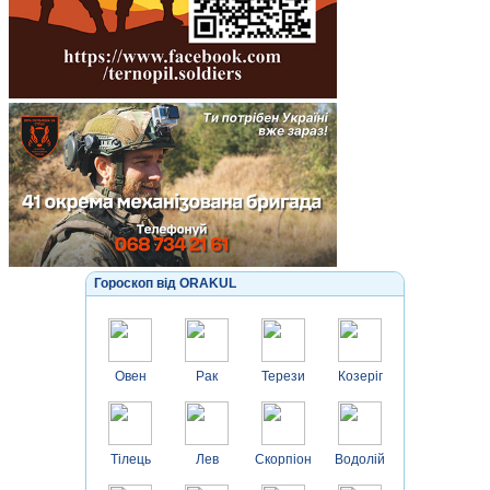
Гороскоп від ORAKUL
Овен
Рак
Терези
Козеріг
Тілець
Лев
Скорпіон
Водолій