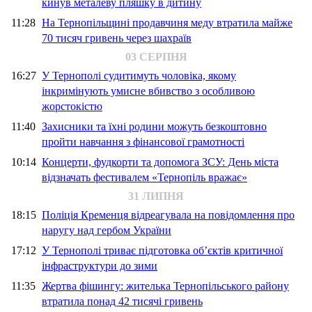
кинув металеву пляшку в дитину
11:28
На Тернопільщині продавчиня меду втратила майже
70 тисяч гривень через шахраїв
03 СЕРПНЯ
16:27
У Тернополі судитимуть чоловіка, якому
інкримінують умисне вбивство з особливою
жорстокістю
11:40
Захисники та їхні родини можуть безкоштовно
пройти навчання з фінансової грамотності
10:14
Концерти, фудкорти та допомога ЗСУ: День міста
відзначать фестивалем «Тернопіль вражає»
31 ЛИПНЯ
18:15
Поліція Кременця відреагувала на повідомлення про
наругу над гербом України
17:12
У Тернополі триває підготовка об’єктів критичної
інфраструктури до зими
11:35
Жертва фішингу: жителька Тернопільського району
втратила понад 42 тисячі гривень