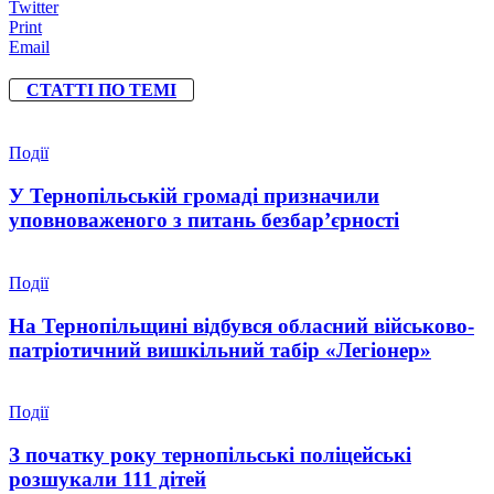
Twitter
Print
Email
СТАТТІ ПО ТЕМІ
Події
У Тернопільській громаді призначили
уповноваженого з питань безбар’єрності
Події
На Тернопільщині відбувся обласний військово-
патріотичний вишкільний табір «Легіонер»
Події
З початку року тернопільські поліцейські
розшукали 111 дітей