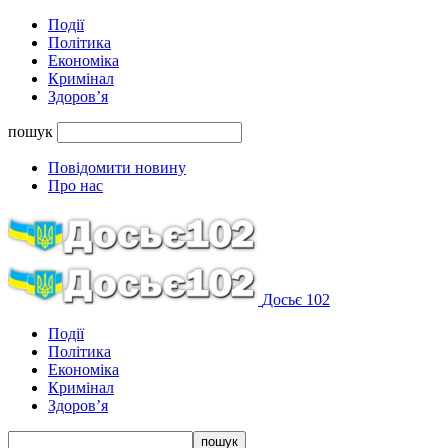
Події
Політика
Економіка
Кримінал
Здоров’я
пошук
Повідомити новину
Про нас
Досьє 102
Події
Політика
Економіка
Кримінал
Здоров’я