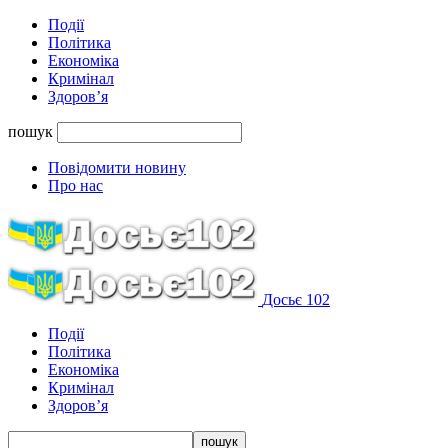
Події
Політика
Економіка
Кримінал
Здоров’я
пошук
Повідомити новину
Про нас
Досьє 102
Події
Політика
Економіка
Кримінал
Здоров’я