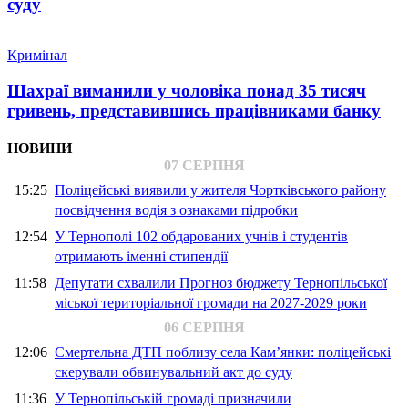
суду
Кримінал
Шахраї виманили у чоловіка понад 35 тисяч
гривень, представившись працівниками банку
НОВИНИ
07 СЕРПНЯ
15:25
Поліцейські виявили у жителя Чортківського району
посвідчення водія з ознаками підробки
12:54
У Тернополі 102 обдарованих учнів і студентів
отримають іменні стипендії
11:58
Депутати схвалили Прогноз бюджету Тернопільської
міської територіальної громади на 2027-2029 роки
06 СЕРПНЯ
12:06
Смертельна ДТП поблизу села Кам’янки: поліцейські
скерували обвинувальний акт до суду
11:36
У Тернопільській громаді призначили