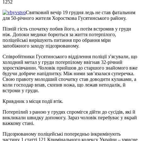
1252
Святковий вечір 19 грудня ледь не став фатальним
для 50-річного жителя Хоросткова Гусятинського району.
Пізній гість спочатку побив його, а потім встромив у груди
ніж. Допоки медики борються за життя потерпілого,
поліцейські вирішують питання про обрання міри
запобіжного заходу підозрюваному.
Співробітники Гусятинського відділення поліції з’ясували, що
холодний метал у груди потерпілому ввігнав 32-річний
хоростківчанин. Чоловік прийшов до старшого знайомого вже
будучи добряче напідпитку. Між ними зав’язалася суперечка.
Свою правоту молодший спочатку став доводити кулаками, а
коли господар впав, схопив ножа, що лежав неподалік, й
встроми у груди.
Кривдник з місця події втік.
Потерпілий з раною у грудях спромігся дійти до сусідів, які й
викликали швидку допомогу. Зараз чоловік перебуває у вкрай
важкому стані.
Підозрюваному поліцейські попередньо інкримінують
частину 1 статті 121 Кримінального кодексу України – умисне