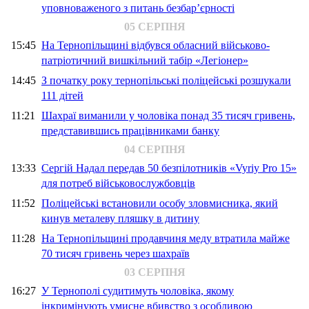
уповноваженого з питань безбар’єрності
05 СЕРПНЯ
15:45
На Тернопільщині відбувся обласний військово-
патріотичний вишкільний табір «Легіонер»
14:45
З початку року тернопільські поліцейські розшукали
111 дітей
11:21
Шахраї виманили у чоловіка понад 35 тисяч гривень,
представившись працівниками банку
04 СЕРПНЯ
13:33
Сергій Надал передав 50 безпілотників «Vyriy Pro 15»
для потреб військовослужбовців
11:52
Поліцейські встановили особу зловмисника, який
кинув металеву пляшку в дитину
11:28
На Тернопільщині продавчиня меду втратила майже
70 тисяч гривень через шахраїв
03 СЕРПНЯ
16:27
У Тернополі судитимуть чоловіка, якому
інкримінують умисне вбивство з особливою