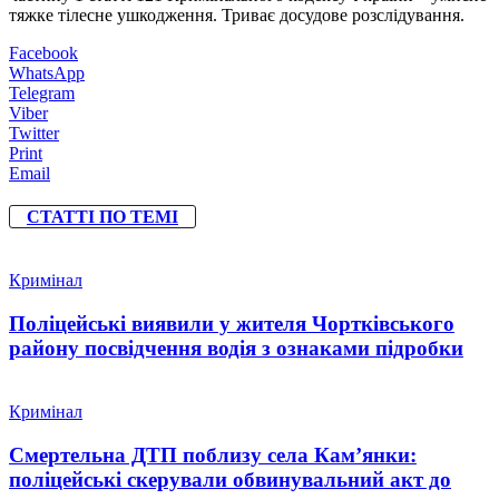
тяжке тілесне ушкодження. Триває досудове розслідування.
Facebook
WhatsApp
Telegram
Viber
Twitter
Print
Email
СТАТТІ ПО ТЕМІ
Кримінал
Поліцейські виявили у жителя Чортківського
району посвідчення водія з ознаками підробки
Кримінал
Смертельна ДТП поблизу села Кам’янки:
поліцейські скерували обвинувальний акт до