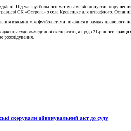
идківці. Під час футбольного матчу саме він допустив порушення
яч гравцеві СК «Острога» з села Кревеньке для штрафного. Останн
вання взаємин між футболістами почалися в рамках правового по
одження судово-медичної експертизи, а щодо 21-річного гравця
е розслідування.
ькі скерували обвинувальний акт до суду