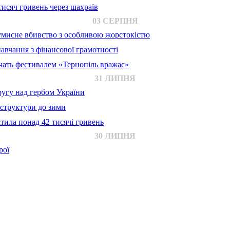
исяч гривень через шахраїв
03 СЕРПНЯ
 умисне вбивство з особливою жорстокістю
авчання з фінансової грамотності
ачать фестивалем «Тернопіль вражає»
31 ЛИПНЯ
ругу над гербом України
аструктури до зими
тила понад 42 тисячі гривень
30 ЛИПНЯ
рої