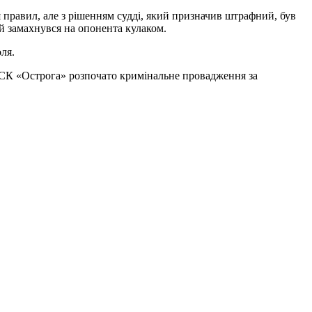
 правил, але з рішенням судді, який призначив штрафний, був
ій замахнувся на опонента кулаком.
ля.
 СК «Острога» розпочато кримінальне провадження за