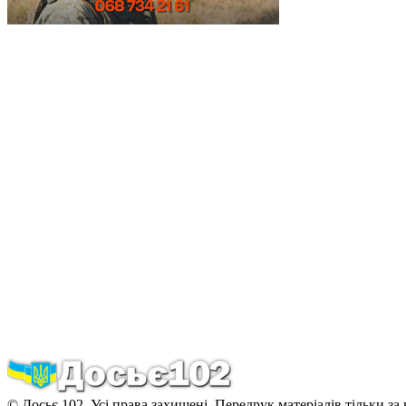
© Досьє 102. Усі права захищені. Передрук матеріалів тільки за