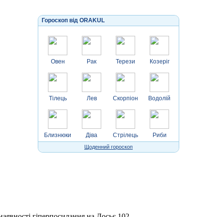
Гороскоп від ORAKUL
Овен
Рак
Терези
Козеріг
Тілець
Лев
Скорпіон
Водолій
Близнюки
Діва
Стрілець
Риби
Щоденний гороскоп
 наявності гіперпосилання на Досьє 102