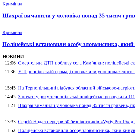
Кримінал
Шахраї виманили у чоловіка понад 35 тисяч гри
Кримінал
Поліцейські встановили особу зловмисника, який
НОВИНИ
12:06
Смертельна ДТП поблизу села Кам’янки: поліцейські ск
11:36
У Тернопільській громаді призначили уповноваженого з
15:45
На Тернопільщині відбувся обласний військово-патріот
14:45
З початку року тернопільські поліцейські розшукали 111
11:21
Шахраї виманили у чоловіка понад 35 тисяч гривень, 
13:33
Сергій Надал передав 50 безпілотників «Vyriy Pro 15» 
11:52
Поліцейські встановили особу зловмисника, який кину