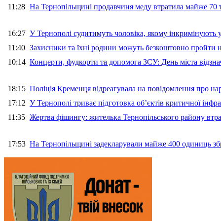
11:28
На Тернопільщині продавчиня меду втратила майже 70 т
16:27
У Тернополі судитимуть чоловіка, якому інкримінують
11:40
Захисники та їхні родини можуть безкоштовно пройти н
10:14
Концерти, фудкорти та допомога ЗСУ: День міста відзн
18:15
Поліція Кременця відреагувала на повідомлення про на
17:12
У Тернополі триває підготовка об’єктів критичної інфр
11:35
Жертва фішингу: жителька Тернопільського району втра
17:53
На Тернопільщині задекларували майже 400 одиниць зб