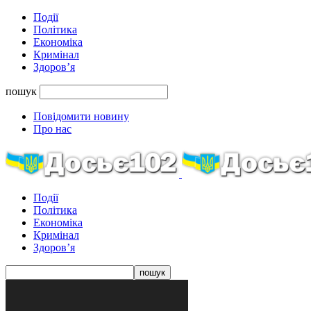
Події
Політика
Економіка
Кримінал
Здоров’я
пошук
Повідомити новину
Про нас
Події
Політика
Економіка
Кримінал
Здоров’я