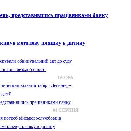
вень, представившись працівниками банку
 кинув металеву пляшку в дитину
ерували обвинувальний акт до суду
 питань безбар’єрності
ВЧОРА
ичний вишкільний табір «Легіонер»
 дітей
представившись працівниками банку
04 СЕРПНЯ
для потреб військовослужбовців
в металеву пляшку в дитину