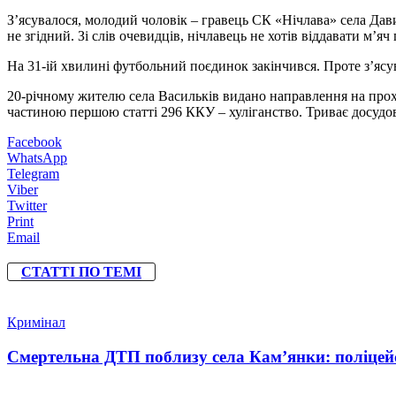
З’ясувалося, молодий чоловік – гравець СК «Нічлава» села Дав
не згідний. Зі слів очевидців, нічлавець не хотів віддавати м’
На 31-ій хвилині футбольний поєдинок закінчився. Проте з’ясу
20-річному жителю села Васильків видано направлення на прох
частиною першою статті 296 ККУ – хуліганство. Триває досудов
Facebook
WhatsApp
Telegram
Viber
Twitter
Print
Email
СТАТТІ ПО ТЕМІ
Кримінал
Смертельна ДТП поблизу села Кам’янки: поліцейс