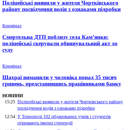
Поліцейські виявили у жителя Чортківського
району посвідчення водія з ознаками підробки
Кримінал
Смертельна ДТП поблизу села Кам’янки:
поліцейські скерували обвинувальний акт до
суду
Кримінал
Шахраї виманили у чоловіка понад 35 тисяч
гривень, представившись працівниками банку
НОВИНИ
15:25
Поліцейські виявили у жителя Чортківського району
посвідчення водія з ознаками підробки
12:54
У Тернополі 102 обдарованих учнів і студентів
отримають іменні стипендії