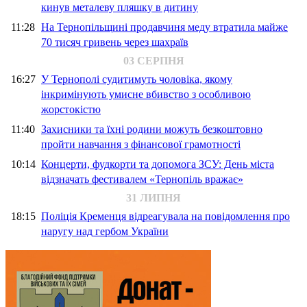
кинув металеву пляшку в дитину
11:28
На Тернопільщині продавчиня меду втратила майже
70 тисяч гривень через шахраїв
03 СЕРПНЯ
16:27
У Тернополі судитимуть чоловіка, якому
інкримінують умисне вбивство з особливою
жорстокістю
11:40
Захисники та їхні родини можуть безкоштовно
пройти навчання з фінансової грамотності
10:14
Концерти, фудкорти та допомога ЗСУ: День міста
відзначать фестивалем «Тернопіль вражає»
31 ЛИПНЯ
18:15
Поліція Кременця відреагувала на повідомлення про
наругу над гербом України