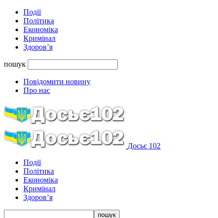
Події
Політика
Економіка
Кримінал
Здоров’я
пошук
Повідомити новину
Про нас
Досьє 102
Події
Політика
Економіка
Кримінал
Здоров’я