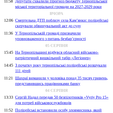
11:58
Депутати схвалили Прогноз бюджету Тернопільської
міської територіальної громади на 2027-2029 роки
ВЧОРА
12:06
Смертельна ДТП поблизу села Кам’янки: поліцейські
скерували обвинувальний акт до суду
11:36
У Тернопільській громаді призначили
уповноваженого з питань безбар’єрності
05 СЕРПНЯ
15:45
На Тернопільщині відбувся обласний військово-
патріотичний вишкільний табір «Легіонер»
14:45
З початку року тернопільські поліцейські розшукали
111 дітей
11:21
Шахраї виманили у чоловіка понад 35 тисяч гривень,
представившись працівниками банку
04 СЕРПНЯ
13:33
Сергій Надал передав 50 безпілотників «Vyriy Pro 15»
для потреб військовослужбовців
11:52
Поліцейські встановили особу зловмисника, який