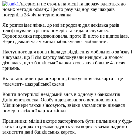
Аферисти не стоять на місці та щоразу вдаються до
нових методів обману. Цього разу від ноу-хау шахраїв
потерпіла 28-річна тернополянка.
Як розповідає жінка, до неї впродовж дня декілька разів
телефонували з різних номерів та кидали слухавку.
Тернополянка передзвонювала, проте їй ніхто не відповідав.
Через деякий час у жінки заблокувався мобільний.
Наступного дня вона пішла до відділення мобільного зв’язку і
з’ясувала, що її сім-картку заблокували невідомі, а згодом
дізналася, що з банківської карки хтось зняв більше 4 тисяч
гривень.
Як встановили правоохоронці, блокування сім-карти – це
«елемент» шахрайської схеми.
Кошти потерпілої невідомий зняв в одному з банкоматів
Дніпропетровска. Особу підозрюваного встановлюють.
Міліціонери також з’ясовують, звідки зловмисник дізнався
номер платіжної картки жінки.
Працівники міліції вкотре застерігають бути пильними у будь-
яких ситуаціях та рекомендують усім користувачам надійно
захистити дані банківських карток.