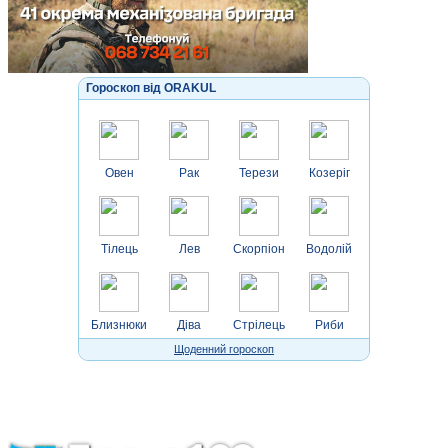
Гороскоп від ORAKUL
Овен
Рак
Терези
Козеріг
Тілець
Лев
Скорпіон
Водолій
Близнюки
Діва
Стрілець
Риби
Щоденний гороскоп