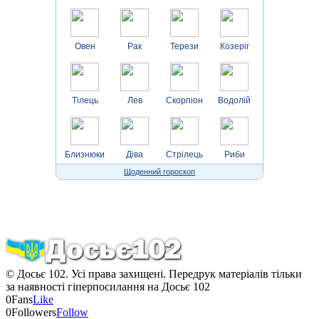
Овен
Рак
Терези
Козеріг
Тілець
Лев
Скорпіон
Водолій
Близнюки
Діва
Стрілець
Риби
Щоденний гороскоп
© Досьє 102. Усі права захищені. Передрук матеріалів тільки
за наявності гіперпосилання на Досьє 102
0
Fans
Like
0
Followers
Follow