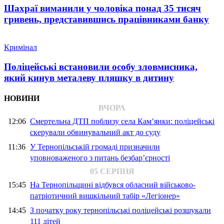
Шахраї виманили у чоловіка понад 35 тисяч
гривень, представившись працівниками банку
Кримінал
Поліцейські встановили особу зловмисника,
який кинув металеву пляшку в дитину
НОВИНИ
ВЧОРА
12:06
Смертельна ДТП поблизу села Кам’янки: поліцейські
скерували обвинувальний акт до суду
11:36
У Тернопільській громаді призначили
уповноваженого з питань безбар’єрності
05 СЕРПНЯ
15:45
На Тернопільщині відбувся обласний військово-
патріотичний вишкільний табір «Легіонер»
14:45
З початку року тернопільські поліцейські розшукали
111 дітей