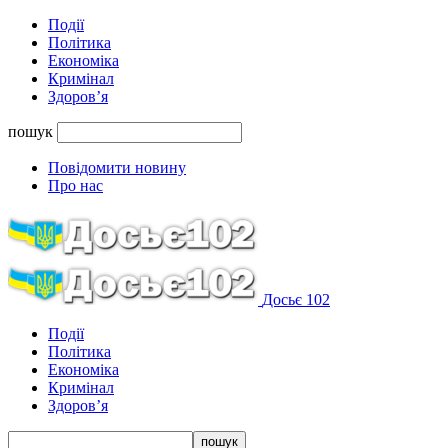
Події
Політика
Економіка
Кримінал
Здоров’я
пошук
Повідомити новину
Про нас
Досьє 102
Події
Політика
Економіка
Кримінал
Здоров’я