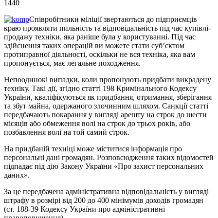
1440
Співробітники міліції звертаються до підприємців
краю проявляти пильність та відповідальність під час купівлі-
продажу техніки, яка раніше була у користуванні. Під час
здійснення таких операцій ви можете стати суб’єктом
протиправної діяльності, оскільки не вся техніка, яка вам
пропонується, має легальне походження.
Непоодинокі випадки, коли пропонують придбати викрадену
техніку. Такі дії, згідно статті 198 Кримінального Кодексу
України, кваліфікуються як придбання, отримання, зберігання
та збут майна, одержаного злочинним шляхом. Санкції статті
передбачають покарання у вигляді арешту на строк до шести
місяців або обмеження волі на строк до трьох років, або
позбавлення волі на той самий строк.
На придбаній техніці може міститися інформація про
персональні дані громадян. Розповсюдження таких відомостей
підпадає під дію Закону України «Про захист персональних
даних».
За це передбачена адміністративна відповідальність у вигляді
штрафу в розмірі від 200 до 400 мінімумів доходів громадян
(ст. 188-39 Кодексу України про адміністративні
правопорушення).