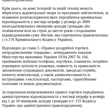
Крім цього, на комп’ютерній та іншій техніці можуть
зберігатись аудіовізуальні твори та програмне забезпечення, за
незаконне розповсюдження яких передбачена кримінальна
відповідальність у вигляді штрафу у розмірі до 3000
неоподатковуваних мінімумів доходів громадян або
позбавлення волі на строк до шести років з подальшим
відшкодуванням суми збитків, яка спричинена правовласнику
( ст.176 Кримінального Кодексу України).
Відповідно до глави 5 «Правил роздрібної торгівлі
непродовольчими товарами», затверджених наказом
Міністерства економіки України 19.04.2007 № 104,
приймаючи мобільні телефони, ноутбуки, планшети, потрібно
перевіряти цілісність упаковки, наявність та правильність
заповнення супровідних документів, заводські пломби,
повноту комплектації, а також укомплектованість їх
інструкціями з експлуатації, паспортами, гарантійними
талонами та іншою документацією.
За порушення вищезазначених правил торгівлі передбачена
адміністративна відповідальність у вигляді штрафу в розмірі
від 1 до 10 мінімумів доходів громадян (ст. 155 Кодексу
України про адміністративні правопорушення).