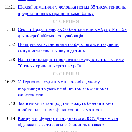
11:21
Шахраї виманили у чоловіка понад 35 тисяч гривень,
представившись працівниками банку
04 СЕРПНЯ
13:33
Сергій Надал передав 50 безпілотників «Vyriy Pro 15»
для потреб військовослужбовців
11:52
Поліцейські встановили особу зловмисника, який
кинув металеву пляшку в дитину
11:28
На Тернопільщині продавчиня меду втратила майже
70 тисяч гривень через шахраїв
03 СЕРПНЯ
16:27
У Тернополі судитимуть чоловіка, якому
інкримінують умисне вбивство з особливою
жорстокістю
11:40
Захисники та їхні родини можуть безкоштовно
пройти навчання з фінансової грамотності
10:14
Концерти, фудкорти та допомога ЗСУ: День міста
відзначать фестивалем «Тернопіль вражає»