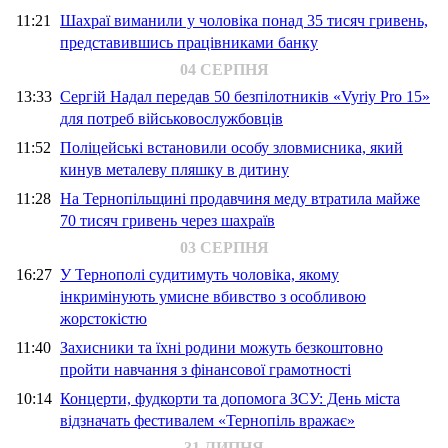
11:21
Шахраї виманили у чоловіка понад 35 тисяч гривень,
представившись працівниками банку
04 СЕРПНЯ
13:33
Сергій Надал передав 50 безпілотників «Vyriy Pro 15»
для потреб військовослужбовців
11:52
Поліцейські встановили особу зловмисника, який
кинув металеву пляшку в дитину
11:28
На Тернопільщині продавчиня меду втратила майже
70 тисяч гривень через шахраїв
03 СЕРПНЯ
16:27
У Тернополі судитимуть чоловіка, якому
інкримінують умисне вбивство з особливою
жорстокістю
11:40
Захисники та їхні родини можуть безкоштовно
пройти навчання з фінансової грамотності
10:14
Концерти, фудкорти та допомога ЗСУ: День міста
відзначать фестивалем «Тернопіль вражає»
31 ЛИПНЯ