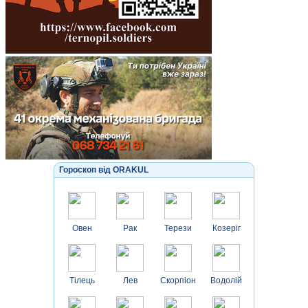
Гороскоп від ORAKUL
Овен
Рак
Терези
Козеріг
Тілець
Лев
Скорпіон
Водолій