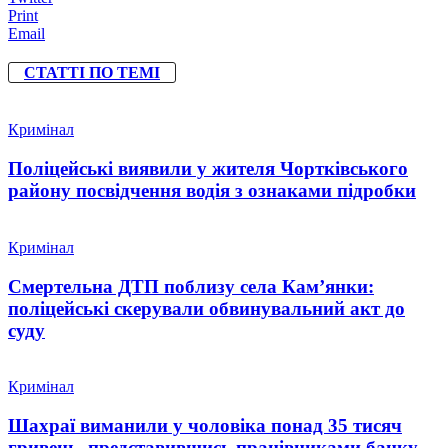
Print
Email
СТАТТІ ПО ТЕМІ
Кримінал
Поліцейські виявили у жителя Чортківського
району посвідчення водія з ознаками підробки
Кримінал
Смертельна ДТП поблизу села Кам’янки:
поліцейські скерували обвинувальний акт до
суду
Кримінал
Шахраї виманили у чоловіка понад 35 тисяч
гривень, представившись працівниками банку