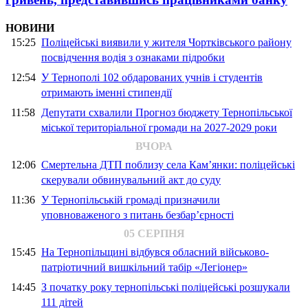
НОВИНИ
15:25
Поліцейські виявили у жителя Чортківського району
посвідчення водія з ознаками підробки
12:54
У Тернополі 102 обдарованих учнів і студентів
отримають іменні стипендії
11:58
Депутати схвалили Прогноз бюджету Тернопільської
міської територіальної громади на 2027-2029 роки
ВЧОРА
12:06
Смертельна ДТП поблизу села Кам’янки: поліцейські
скерували обвинувальний акт до суду
11:36
У Тернопільській громаді призначили
уповноваженого з питань безбар’єрності
05 СЕРПНЯ
15:45
На Тернопільщині відбувся обласний військово-
патріотичний вишкільний табір «Легіонер»
14:45
З початку року тернопільські поліцейські розшукали
111 дітей