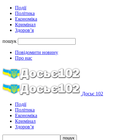
Події
Політика
Економіка
Кримінал
Здоров’я
пошук
Повідомити новину
Про нас
Досьє 102
Події
Політика
Економіка
Кримінал
Здоров’я