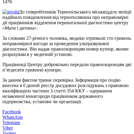
1476
До співробітників Тернопільського міськвідділу міліції
надійшло повідомлення від тернополянина про неправомірні
дії працівників відділення перинатальної діагностики центру
«Мати і дитина».
За словами 27-річного чоловіка, медики отримали сто гривень
неправомірної вигоди за проведення ультразвукової
діагностики. Він надав правоохоронцям номер купюр, якими
розрахувався у медичній установі.
Працівниці Центру добровільно передали правоохоронцям дві
п’ятдесяти гривневі купюри.
За даним фактом триває перевірка. Інформація про подію
внесена в Єдиний реєстр досудових розслідувань з правовою
кваліфікацією частини 3 статті 354 ККУ – одержання
незаконної винагороди працівником державного
підприємства, установи чи організації.
Facebook
WhatsApp
Telegram
Viber
Twitter