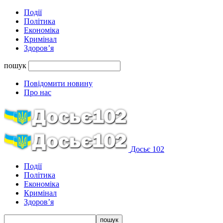
Події
Політика
Економіка
Кримінал
Здоров’я
пошук
Повідомити новину
Про нас
Досьє 102
Події
Політика
Економіка
Кримінал
Здоров’я