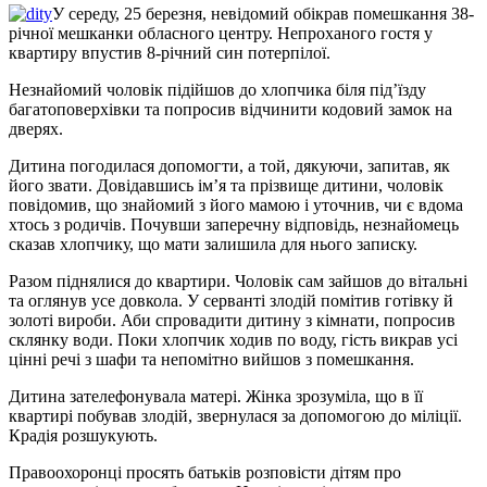
У середу, 25 березня, невідомий обікрав помешкання 38-
річної мешканки обласного центру. Непроханого гостя у
квартиру впустив 8-річний син потерпілої.
Незнайомий чоловік підійшов до хлопчика біля під’їзду
багатоповерхівки та попросив відчинити кодовий замок на
дверях.
Дитина погодилася допомогти, а той, дякуючи, запитав, як
його звати. Довідавшись ім’я та прізвище дитини, чоловік
повідомив, що знайомий з його мамою і уточнив, чи є вдома
хтось з родичів. Почувши заперечну відповідь, незнайомець
сказав хлопчику, що мати залишила для нього записку.
Разом піднялися до квартири. Чоловік сам зайшов до вітальні
та оглянув усе довкола. У серванті злодій помітив готівку й
золоті вироби. Аби спровадити дитину з кімнати, попросив
склянку води. Поки хлопчик ходив по воду, гість викрав усі
цінні речі з шафи та непомітно вийшов з помешкання.
Дитина зателефонувала матері. Жінка зрозуміла, що в її
квартирі побував злодій, звернулася за допомогою до міліції.
Крадія розшукують.
Правоохоронці просять батьків розповісти дітям про