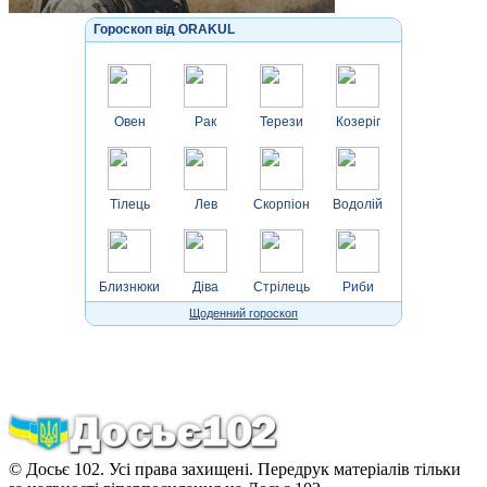
Гороскоп від ORAKUL
Овен
Рак
Терези
Козеріг
Тілець
Лев
Скорпіон
Водолій
Близнюки
Діва
Стрілець
Риби
Щоденний гороскоп
© Досьє 102. Усі права захищені. Передрук матеріалів тільки