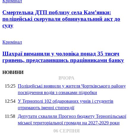
Кримінал
Смертельна ДТП поблизу села Кам’янки:
поліцейські скерували обвинувальний акт до
суду
Кримінал
Шахраї виманили у чоловіка понад 35 тисяч
гривень, представившись працівниками банку
НОВИНИ
ВЧОРА
15:25
Поліцейські виявили у жителя Чортківського району
посвідчення водія з ознаками підробки
12:54
У Тернополі 102 обдарованих учнів і студентів
отримають іменні стипендії
11:58
Депутати схвалили Прогноз бюджету Тернопільської
міської територіальної громади на 2027-2029 роки
06 СЕРПНЯ