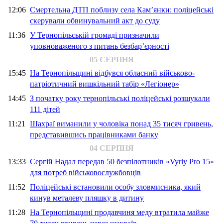
12:06
Смертельна ДТП поблизу села Кам’янки: поліцейські
скерували обвинувальний акт до суду
11:36
У Тернопільській громаді призначили
уповноваженого з питань безбар’єрності
05 СЕРПНЯ
15:45
На Тернопільщині відбувся обласний військово-
патріотичний вишкільний табір «Легіонер»
14:45
З початку року тернопільські поліцейські розшукали
111 дітей
11:21
Шахраї виманили у чоловіка понад 35 тисяч гривень,
представившись працівниками банку
04 СЕРПНЯ
13:33
Сергій Надал передав 50 безпілотників «Vyriy Pro 15»
для потреб військовослужбовців
11:52
Поліцейські встановили особу зловмисника, який
кинув металеву пляшку в дитину
11:28
На Тернопільщині продавчиня меду втратила майже