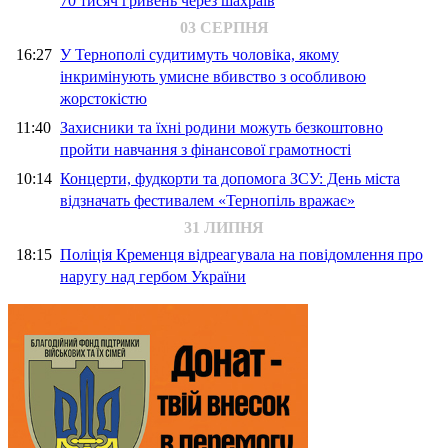
70 тисяч гривень через шахраїв
03 СЕРПНЯ
16:27
У Тернополі судитимуть чоловіка, якому
інкримінують умисне вбивство з особливою
жорстокістю
11:40
Захисники та їхні родини можуть безкоштовно
пройти навчання з фінансової грамотності
10:14
Концерти, фудкорти та допомога ЗСУ: День міста
відзначать фестивалем «Тернопіль вражає»
31 ЛИПНЯ
18:15
Поліція Кременця відреагувала на повідомлення про
наругу над гербом України