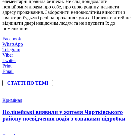
елементарні правила безпеки. Не слід повідомляти
незнайомим людям про себе, про свою родину, називати
адресу проживання. Заборонити неповнолітнім виносити з
квартири будь-які речі на прохання чужих. Привчити дітей не
відчиняти двері невідомим людям та не впускати їх до
помешкання.
Facebook
WhatsApp
Telegram
Viber
Twitter
Print
Email
СТАТТІ ПО ТЕМІ
Кримінал
Поліцейські виявили у жителя Чортківського
району посвідчення водія з ознаками підробки