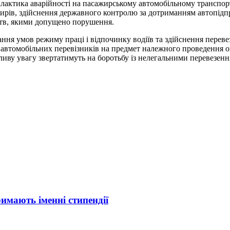
офілактика аварійності на пасажирському автомобільному трансп
ажирів, здійснення державного контролю за дотриманням автопід
ств, якими допущено порушення.
ня умов режиму праці і відпочинку водіїв та здійснення перевез
и автомобільних перевізників на предмет належного проведення ог
иву увагу звертатимуть на боротьбу із нелегальними перевезення
римають іменні стипендії