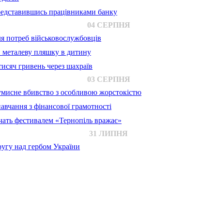
представившись працівниками банку
04 СЕРПНЯ
для потреб військовослужбовців
в металеву пляшку в дитину
исяч гривень через шахраїв
03 СЕРПНЯ
 умисне вбивство з особливою жорстокістю
авчання з фінансової грамотності
ачать фестивалем «Тернопіль вражає»
31 ЛИПНЯ
ругу над гербом України