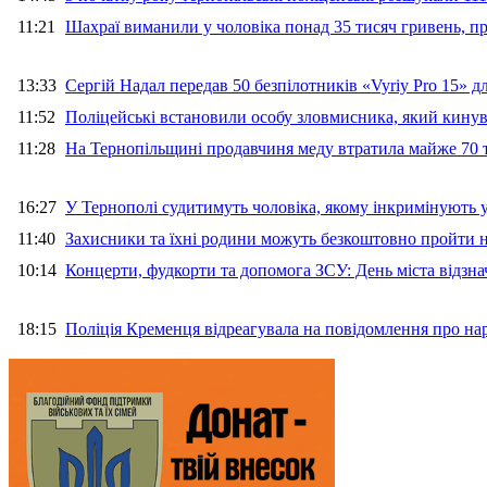
11:21
Шахраї виманили у чоловіка понад 35 тисяч гривень, 
13:33
Сергій Надал передав 50 безпілотників «Vyriy Pro 15» 
11:52
Поліцейські встановили особу зловмисника, який кину
11:28
На Тернопільщині продавчиня меду втратила майже 70 т
16:27
У Тернополі судитимуть чоловіка, якому інкримінують
11:40
Захисники та їхні родини можуть безкоштовно пройти н
10:14
Концерти, фудкорти та допомога ЗСУ: День міста відзн
18:15
Поліція Кременця відреагувала на повідомлення про на