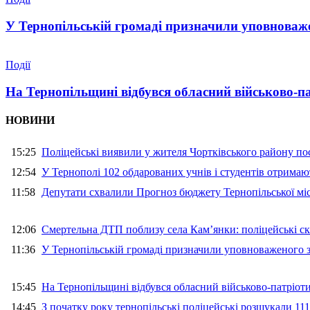
У Тернопільській громаді призначили уповноваже
Події
На Тернопільщині відбувся обласний військово-п
НОВИНИ
15:25
Поліцейські виявили у жителя Чортківського району пос
12:54
У Тернополі 102 обдарованих учнів і студентів отримают
11:58
Депутати схвалили Прогноз бюджету Тернопільської міс
12:06
Смертельна ДТП поблизу села Кам’янки: поліцейські ск
11:36
У Тернопільській громаді призначили уповноваженого з
15:45
На Тернопільщині відбувся обласний військово-патріот
14:45
З початку року тернопільські поліцейські розшукали 111