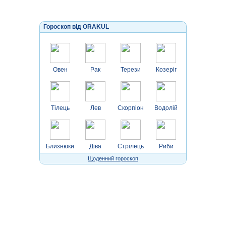
Гороскоп від ORAKUL
Овен
Рак
Терези
Козеріг
Тілець
Лев
Скорпіон
Водолій
Близнюки
Діва
Стрілець
Риби
Щоденний гороскоп