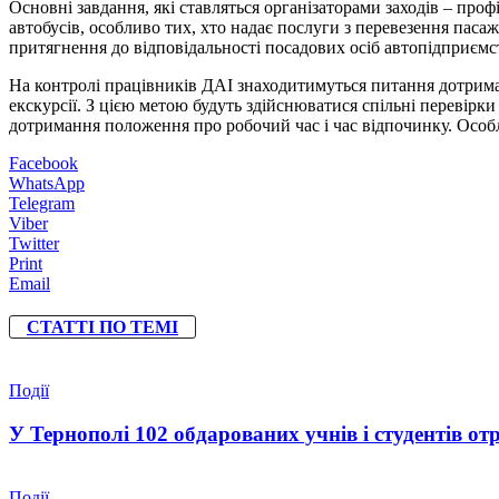
Основні завдання, які ставляться організаторами заходів – пр
автобусів, особливо тих, хто надає послуги з перевезення пас
притягнення до відповідальності посадових осіб автопідприєм
На контролі працівників ДАІ знаходитимуться питання дотриман
екскурсії. З цією метою будуть здійснюватися спільні перевірк
дотримання положення про робочий час і час відпочинку. Особл
Facebook
WhatsApp
Telegram
Viber
Twitter
Print
Email
СТАТТІ ПО ТЕМІ
Події
У Тернополі 102 обдарованих учнів і студентів от
Події