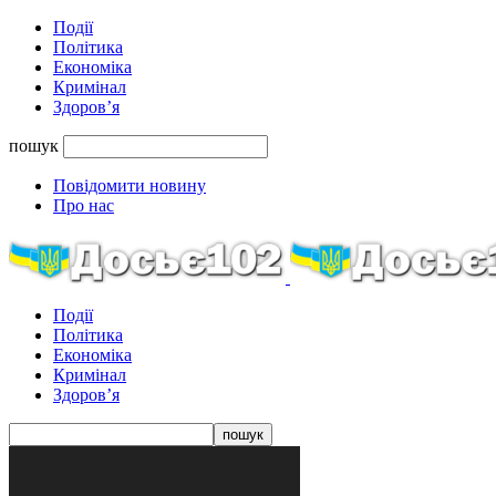
Події
Політика
Економіка
Кримінал
Здоров’я
пошук
Повідомити новину
Про нас
Події
Політика
Економіка
Кримінал
Здоров’я