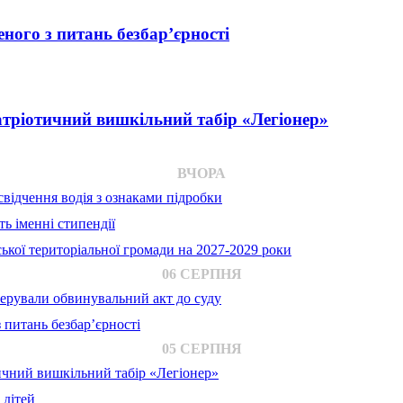
ного з питань безбар’єрності
атріотичний вишкільний табір «Легіонер»
ВЧОРА
відчення водія з ознаками підробки
ь іменні стипендії
ької територіальної громади на 2027-2029 роки
06 СЕРПНЯ
ерували обвинувальний акт до суду
 питань безбар’єрності
05 СЕРПНЯ
ичний вишкільний табір «Легіонер»
 дітей