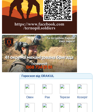
Гороскоп від ORAKUL
Овен
Рак
Терези
Козеріг