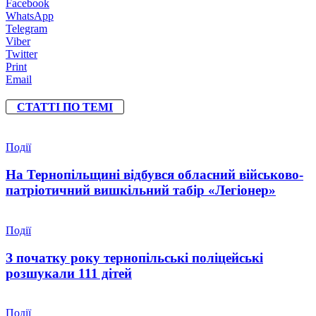
Facebook
WhatsApp
Telegram
Viber
Twitter
Print
Email
СТАТТІ ПО ТЕМІ
Події
На Тернопільщині відбувся обласний військово-
патріотичний вишкільний табір «Легіонер»
Події
З початку року тернопільські поліцейські
розшукали 111 дітей
Події