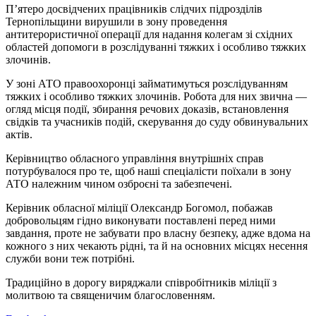
П’ятеро досвідчених працівників слідчих підрозділів
Тернопільщини вирушили в зону проведення
антитерористичної операції для надання колегам зі східних
областей допомоги в розслідуванні тяжких і особливо тяжких
злочинів.
У зоні АТО правоохоронці займатимуться розслідуванням
тяжких і особливо тяжких злочинів. Робота для них звична —
огляд місця події, збирання речових доказів, встановлення
свідків та учасників подій, скерування до суду обвинувальних
актів.
Керівництво обласного управління внутрішніх справ
потурбувалося про те, щоб наші спеціалісти поїхали в зону
АТО належним чином озброєні та забезпечені.
Керівник обласної міліції Олександр Богомол, побажав
добровольцям гідно виконувати поставлені перед ними
завдання, проте не забувати про власну безпеку, адже вдома на
кожного з них чекають рідні, та й на основних місцях несення
служби вони теж потрібні.
Традиційно в дорогу виряджали співробітників міліції з
молитвою та священичим благословенням.