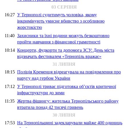
03 СЕРПНЯ
16:27
У Тернополі судитимуть чоловіка, якому
інкримінують умисне вбивство з особливою
жорстокістю
11:40
Захисники та їхні родини можуть безкоштовно
пройти навчання з фінансової грамотності
10:14
Концерти, фудкорти та допомога ЗСУ: День міста
відзначать фестивалем «Тернопіль вражає»
31 ЛИПНЯ
18:15
Поліція Кременця відреагувала на повідомлення про
наругу над гербом України
17:12
У Тернополі триває підготовка об’єктів критичної
інфраструктури до зими
11:35
Жертва фішингу: жителька Тернопільського району
втратила понад 42 тисячі гривень
30 ЛИПНЯ
17:53
На Тернопільщині задекларували майже 400 одиниць