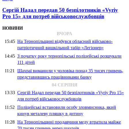
Сергій Надал передав 50 безпілотників «Vyriy
Pro 15» для потреб військовослужбовців
НОВИНИ
ВЧОРА
15:45
На Тернопільщині відбувся обласний військово-
патріотичний вишкільний табір «Легіонер»
14:45
З початку року тернопільські поліцейські розшукали
111 дітей
11:21
Шахраї виманили у чоловіка понад 35 тисяч гривень,
представившись працівниками банку
04 СЕРПНЯ
13:33
Сергій Надал передав 50 безпілотників «Vyriy Pro 15»
для потреб військовослужбовців
11:52
Поліцейські встановили особу зловмисника, який
кинув металеву пляшку в дитину
11:28
На Тернопільщині продавчиня меду втратила майже
70 тисяч гривень через шахраїв