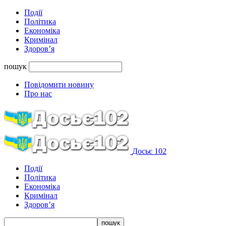
Події
Політика
Економіка
Кримінал
Здоров’я
пошук
Повідомити новину
Про нас
Досьє 102
Події
Політика
Економіка
Кримінал
Здоров’я