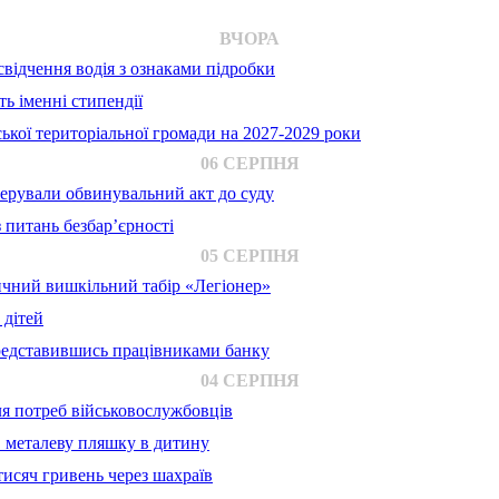
ВЧОРА
відчення водія з ознаками підробки
ь іменні стипендії
ької територіальної громади на 2027-2029 роки
06 СЕРПНЯ
ерували обвинувальний акт до суду
 питань безбар’єрності
05 СЕРПНЯ
ичний вишкільний табір «Легіонер»
 дітей
представившись працівниками банку
04 СЕРПНЯ
для потреб військовослужбовців
в металеву пляшку в дитину
исяч гривень через шахраїв