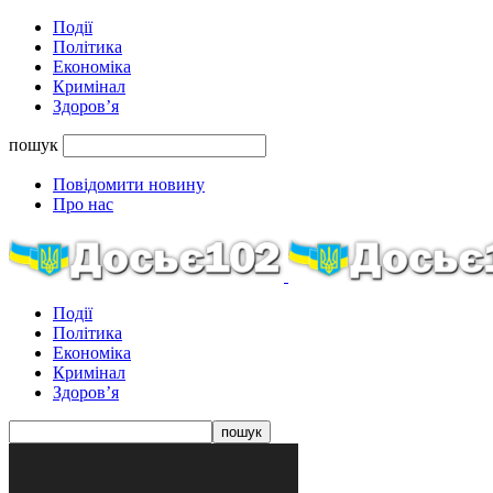
Події
Політика
Економіка
Кримінал
Здоров’я
пошук
Повідомити новину
Про нас
Події
Політика
Економіка
Кримінал
Здоров’я