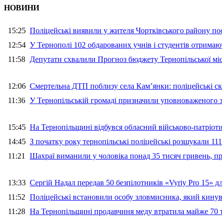
НОВИНИ
15:25
Поліцейські виявили у жителя Чортківського району пос
12:54
У Тернополі 102 обдарованих учнів і студентів отримают
11:58
Депутати схвалили Прогноз бюджету Тернопільської міс
12:06
Смертельна ДТП поблизу села Кам’янки: поліцейські ск
11:36
У Тернопільській громаді призначили уповноваженого з
15:45
На Тернопільщині відбувся обласний військово-патріот
14:45
З початку року тернопільські поліцейські розшукали 111
11:21
Шахраї виманили у чоловіка понад 35 тисяч гривень, 
13:33
Сергій Надал передав 50 безпілотників «Vyriy Pro 15» 
11:52
Поліцейські встановили особу зловмисника, який кину
11:28
На Тернопільщині продавчиня меду втратила майже 70 т