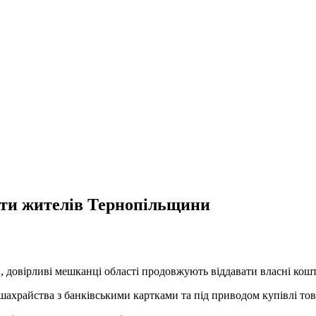
ати жителів Тернопільщини
 довірливі мешканці області продовжують віддавати власні кош
о шахрайства з банківськими картками та під приводом купівлі тов