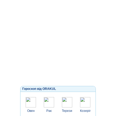
Гороскоп від ORAKUL
Овен
Рак
Терези
Козеріг