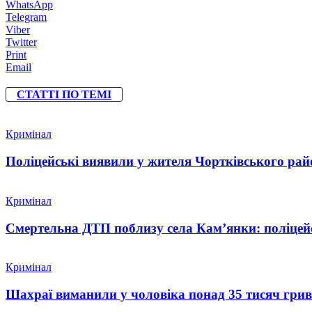
WhatsApp
Telegram
Viber
Twitter
Print
Email
СТАТТІ ПО ТЕМІ
Кримінал
Поліцейські виявили у жителя Чортківського райо
Кримінал
Смертельна ДТП поблизу села Кам’янки: поліцейс
Кримінал
Шахраї виманили у чоловіка понад 35 тисяч гри