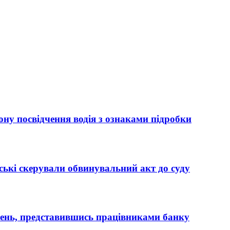
ну посвідчення водія з ознаками підробки
ькі скерували обвинувальний акт до суду
вень, представившись працівниками банку