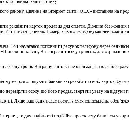
нків та швидко зняти готівку.
ького району. Дівчина на інтернет-сайті «ОLХ» виставила на про
мити реквізити карток продавця для оплати. Дівчина без жодних 
ьше п’яти тисяч гривень. Номер, з якого телефонував невідомий 
учача. Той намагався поповнити рахунок телефону через банківсь
 «Шановний клієнт, Ви виграли тисячу гривень, для отримання к
 телефону гроші. Виграшу він так і не отримав, а з власного ра
ікому не розголошувати банківські реквізити своїх карток, бути
о перевіряти особу, що його продає, звертати увагу на відгуки 
на картці. Якщо ваш банк надає послугу смс-повідомлень, обов’яз
тернет, то для надійності подбайте про окрему банківську картк