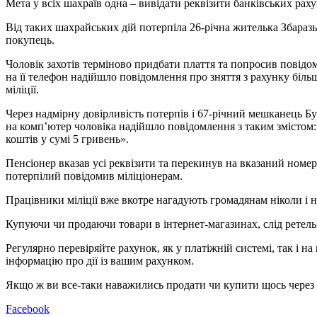
Мета у всіх шахраїв одна – вивідати реквізити банківських раху
Від таких шахрайських дій потерпіла 26-річна жителька Збараз
покупець.
Чоловік захотів терміново придбати плаття та попросив повідо
на її телефон надійшло повідомлення про зняття з рахунку біл
міліції.
Через надмірну довірливість потерпів і 67-річний мешканець Б
на комп’ютер чоловіка надійшло повідомлення з таким змістом:
коштів у сумі 5 гривень».
Пенсіонер вказав усі реквізити та перекинув на вказаний номер
потерпілий повідомив міліціонерам.
Працівники міліції вже вкотре нагадують громадянам ніколи і н
Купуючи чи продаючи товари в інтернет-магазинах, слід ретельн
Регулярно перевіряйте рахунок, як у платіжній системі, так і 
інформацію про дії із вашим рахунком.
Якщо ж ви все-таки наважились продати чи купити щось через Ін
Facebook