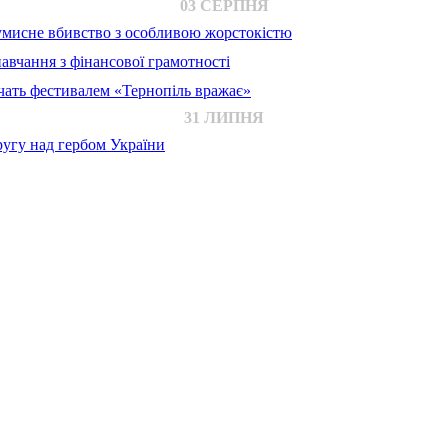
03 СЕРПНЯ
 умисне вбивство з особливою жорстокістю
авчання з фінансової грамотності
ачать фестивалем «Тернопіль вражає»
31 ЛИПНЯ
ругу над гербом України