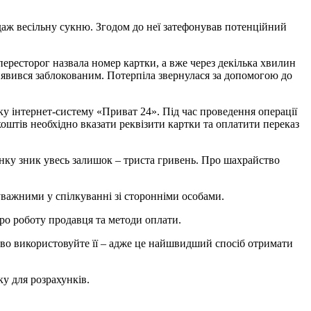
даж весільну сукню. Згодом до неї затефонував потенційний
пересторог назвала номер картки, а вже через декілька хвилин
виявився заблокованим. Потерпіла звернулася за допомогою до
ку інтернет-систему «Приват 24». Під час проведення операції
оштів необхідно вказати реквізити картки та оплатити переказ
хунку зник увесь залишок – триста гривень. Про шахрайство
 уважними у спілкуванні зі сторонніми особами.
про роботу продавця та методи оплати.
ково використовуйте її – адже це найшвидший спосіб отримати
у для розрахунків.