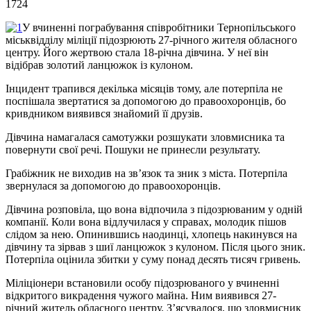
1724
У вчиненні пограбування співробітники Тернопільського
міськвідділу міліції підозрюють 27-річного жителя обласного
центру. Його жертвою стала 18-річна дівчина. У неї він
відібрав золотий ланцюжок із кулоном.
Інцидент трапився декілька місяців тому, але потерпіла не
поспішала звертатися за допомогою до правоохоронців, бо
кривдником виявився знайомий її друзів.
Дівчина намагалася самотужки розшукати зловмисника та
повернути свої речі. Пошуки не принесли результату.
Грабіжник не виходив на зв’язок та зник з міста. Потерпіла
звернулася за допомогою до правоохоронців.
Дівчина розповіла, що вона відпочила з підозрюваним у одній
компанії. Коли вона відлучилася у справах, молодик пішов
слідом за нею. Опинившись наодинці, хлопець накинувся на
дівчину та зірвав з шиї ланцюжок з кулоном. Після цього зник.
Потерпіла оцінила збитки у суму понад десять тисяч гривень.
Міліціонери встановили особу підозрюваного у вчиненні
відкритого викрадення чужого майна. Ним виявився 27-
річний житель обласного центру. З’ясувалося, що зловмисник