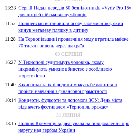
13:33
Сергій Надал передав 50 безпілотників «Vyriy Pro 15»
для потреб військовослужбовців
11:52
Поліцейські встановили особу зловмисника, який
кинув металеву пляшку в дитину
11:28
На Тернопільщині продавчиня меду втратила майже
70 тисяч гривень через шахраїв
03 СЕРПНЯ
16:27
У Тернополі судитимуть чоловіка, якому
інкримінують умисне вбивство з особливою
жорстокістю
11:40
Захисники та їхні родини можуть безкоштовно
пройти навчання з фінансової грамотності
10:14
Концерти, фудкорти та допомога ЗСУ: День міста
відзначать фестивалем «Тернопіль вражає»
31 ЛИПНЯ
18:15
Поліція Кременця відреагувала на повідомлення про
наругу над гербом України