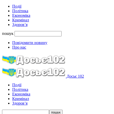
Події
Політика
Економіка
Кримінал
Здоров’я
пошук
Повідомити новину
Про нас
Досьє 102
Події
Політика
Економіка
Кримінал
Здоров’я