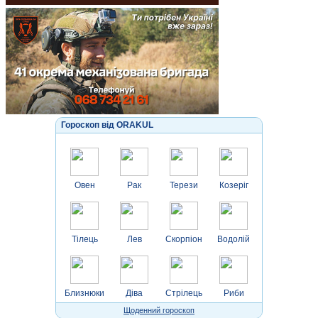
Гороскоп від ORAKUL
Овен
Рак
Терези
Козеріг
Тілець
Лев
Скорпіон
Водолій
Близнюки
Діва
Стрілець
Риби
Щоденний гороскоп