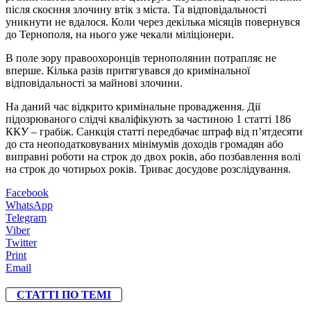
після скоєння злочину втік з міста. Та відповідальності
уникнути не вдалося. Коли через декілька місяців повернувся
до Тернополя, на нього уже чекали міліціонери.
В поле зору правоохоронців тернополянин потрапляє не
вперше. Кілька разів притягувався до кримінальної
відповідальності за майнові злочини.
На даний час відкрито кримінальне провадження. Дії
підозрюваного слідчі кваліфікують за частиною 1 статті 186
ККУ – грабіж. Санкція статті передбачає штраф від п’ятдесяти
до ста неоподатковуваних мінімумів доходів громадян або
виправні роботи на строк до двох років, або позбавлення волі
на строк до чотирьох років. Триває досудове розслідування.
Facebook
WhatsApp
Telegram
Viber
Twitter
Print
Email
СТАТТІ ПО ТЕМІ