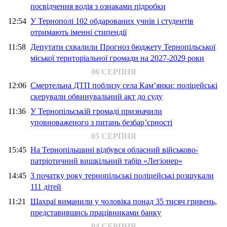
посвідчення водія з ознаками підробки
12:54
У Тернополі 102 обдарованих учнів і студентів
отримають іменні стипендії
11:58
Депутати схвалили Прогноз бюджету Тернопільської
міської територіальної громади на 2027-2029 роки
06 СЕРПНЯ
12:06
Смертельна ДТП поблизу села Кам’янки: поліцейські
скерували обвинувальний акт до суду
11:36
У Тернопільській громаді призначили
уповноваженого з питань безбар’єрності
05 СЕРПНЯ
15:45
На Тернопільщині відбувся обласний військово-
патріотичний вишкільний табір «Легіонер»
14:45
З початку року тернопільські поліцейські розшукали
111 дітей
11:21
Шахраї виманили у чоловіка понад 35 тисяч гривень,
представившись працівниками банку
04 СЕРПНЯ