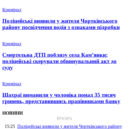
Кримінал
Поліцейські виявили у жителя Чортківського
району посвідчення водія з ознаками підробки
Кримінал
Смертельна ДТП поблизу села Кам’янки:
поліцейські скерували обвинувальний акт до
суду
Кримінал
Шахраї виманили у чоловіка понад 35 тисяч
гривень, представившись працівниками банку
НОВИНИ
ВЧОРА
15:25
Поліцейські виявили у жителя Чортківського району