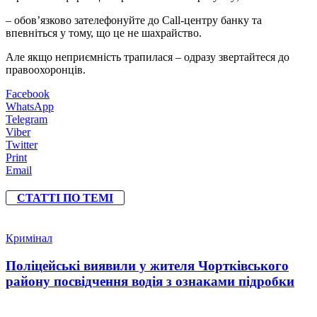
– обов’язково зателефонуйте до Call-центру банку та
впевніться у тому, що це не шахрайство.
Але якщо неприємність трапилася – одразу звертайтеся до
правоохоронців.
Facebook
WhatsApp
Telegram
Viber
Twitter
Print
Email
СТАТТІ ПО ТЕМІ
Кримінал
Поліцейські виявили у жителя Чортківського
району посвідчення водія з ознаками підробки