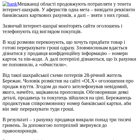
Мешканці області продовжують потрапляти у тенета
інтернет-шахраїв. У аферистів одна мета – вивідати реквізити
банківських карткових рахунків, а далі – зняти з них гроші.
Зазвичай інтернет-шахраї моніторять сайти оголошень і
телефонують під виглядом покупців.
В ході розмови переконують, що хочуть придбати товар і
готові перерахувати гроші одразу. Зловмисникам вдається
дізнатися у продавця конфіденційну інформацію – номери
карток та пін-коди. А далі потерпілі дізнаються, що їх рахунки
не поповнили, а «обчистили».
Від такої шахрайської схеми потерпів 28-річний житель
Бережан. Чоловік розмістив на сайті «OLX» оголошення про
продаж взуття. Згодом до нього зателефонував невідомий,
якого, начебто, зацікавила пропозиція. Обговоривши деякі
деталі, продавець та покупець зійшлися на ціні. Бережанець
продиктував співрозмовнику номер банківської картки, аби
він зміг перерахувати туди гроші.
В результаті – з рахунку продавця викрали понад три тисячі
гривень. За допомогою потерпілий звернувся до
правоохоронців.