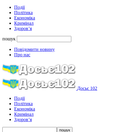
Події
Політика
Економіка
Кримінал
Здоров’я
пошук
Повідомити новину
Про нас
Досьє 102
Події
Політика
Економіка
Кримінал
Здоров’я