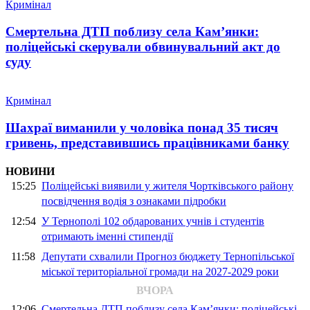
Кримінал
Смертельна ДТП поблизу села Кам’янки:
поліцейські скерували обвинувальний акт до
суду
Кримінал
Шахраї виманили у чоловіка понад 35 тисяч
гривень, представившись працівниками банку
НОВИНИ
15:25
Поліцейські виявили у жителя Чортківського району
посвідчення водія з ознаками підробки
12:54
У Тернополі 102 обдарованих учнів і студентів
отримають іменні стипендії
11:58
Депутати схвалили Прогноз бюджету Тернопільської
міської територіальної громади на 2027-2029 роки
ВЧОРА
12:06
Смертельна ДТП поблизу села Кам’янки: поліцейські