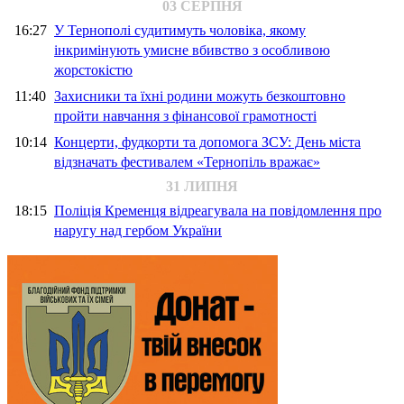
03 СЕРПНЯ
16:27
У Тернополі судитимуть чоловіка, якому
інкримінують умисне вбивство з особливою
жорстокістю
11:40
Захисники та їхні родини можуть безкоштовно
пройти навчання з фінансової грамотності
10:14
Концерти, фудкорти та допомога ЗСУ: День міста
відзначать фестивалем «Тернопіль вражає»
31 ЛИПНЯ
18:15
Поліція Кременця відреагувала на повідомлення про
наругу над гербом України