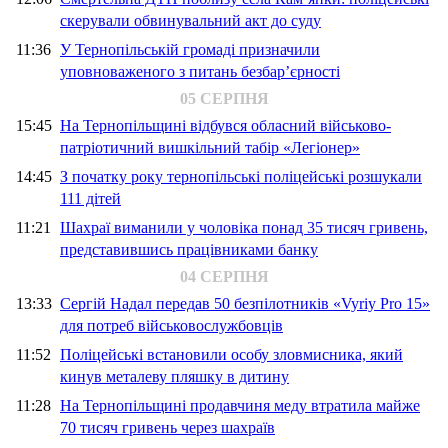
скерували обвинувальний акт до суду
11:36
У Тернопільській громаді призначили
уповноваженого з питань безбар’єрності
05 СЕРПНЯ
15:45
На Тернопільщині відбувся обласний військово-
патріотичний вишкільний табір «Легіонер»
14:45
З початку року тернопільські поліцейські розшукали
111 дітей
11:21
Шахраї виманили у чоловіка понад 35 тисяч гривень,
представившись працівниками банку
04 СЕРПНЯ
13:33
Сергій Надал передав 50 безпілотників «Vyriy Pro 15»
для потреб військовослужбовців
11:52
Поліцейські встановили особу зловмисника, який
кинув металеву пляшку в дитину
11:28
На Тернопільщині продавчиня меду втратила майже
70 тисяч гривень через шахраїв