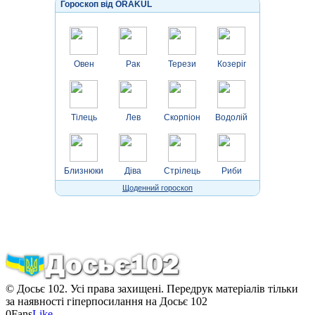
Гороскоп від ORAKUL
Овен
Рак
Терези
Козеріг
Тілець
Лев
Скорпіон
Водолій
Близнюки
Діва
Стрілець
Риби
Щоденний гороскоп
© Досьє 102. Усі права захищені. Передрук матеріалів тільки
за наявності гіперпосилання на Досьє 102
0
Fans
Like