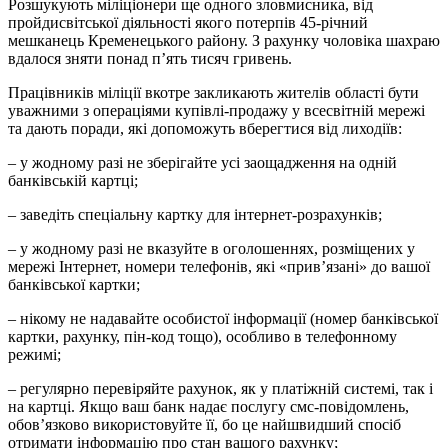
Розшукують міліціонери ще одного зловмисника, від
пройдисвітської діяльності якого потерпів 45-річний
мешканець Кременецького району. З рахунку чоловіка шахраю
вдалося зняти понад п’ять тисяч гривень.
Працівників міліції вкотре закликають жителів області бути
уважними з операціями купівлі-продажу у всесвітній мережі
та дають поради, які допоможуть вберегтися від лиходіїв:
– у жодному разі не зберігайте усі заощадження на одній
банківській картці;
– заведіть спеціальну картку для інтернет-розрахунків;
– у жодному разі не вказуйте в оголошеннях, розміщених у
мережі Інтернет, номери телефонів, які «прив’язані» до вашої
банківської картки;
– нікому не надавайте особистої інформації (номер банківської
картки, рахунку, пін-код тощо), особливо в телефонному
режимі;
– регулярно перевіряйте рахунок, як у платіжній системі, так і
на картці. Якщо ваш банк надає послугу смс-повідомлень,
обов’язково використовуйте її, бо це найшвидший спосіб
отримати інформацію про стан вашого рахунку;