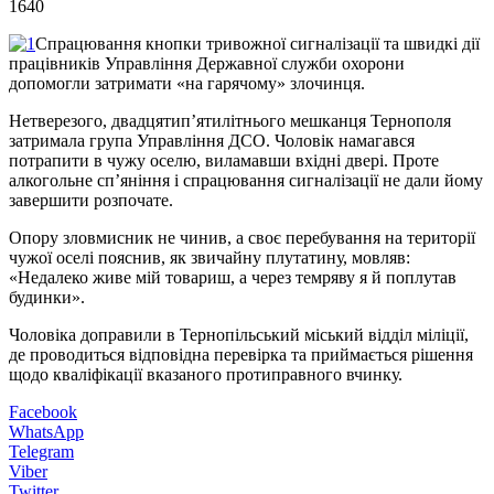
1640
Спрацювання кнопки тривожної сигналізації та швидкі дії
працівників Управління Державної служби охорони
допомогли затримати «на гарячому» злочинця.
Нетверезого, двадцятип’ятилітнього мешканця Тернополя
затримала група Управління ДСО. Чоловік намагався
потрапити в чужу оселю, виламавши вхідні двері. Проте
алкогольне сп’яніння і спрацювання сигналізації не дали йому
завершити розпочате.
Опору зловмисник не чинив, а своє перебування на території
чужої оселі пояснив, як звичайну плутатину, мовляв:
«Недалеко живе мій товариш, а через темряву я й поплутав
будинки».
Чоловіка доправили в Тернопільський міський відділ міліції,
де проводиться відповідна перевірка та приймається рішення
щодо кваліфікації вказаного протиправного вчинку.
Facebook
WhatsApp
Telegram
Viber
Twitter