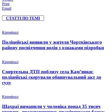
Print
Email
СТАТТІ ПО ТЕМІ
Кримінал
Поліцейські виявили у жителя Чортківського
району посвідчення водія з ознаками підробки
Кримінал
Смертельна ДТП поблизу села Кам’янки:
поліцейські скерували обвинувальний акт до
суду
Кримінал
Шахраї виманили у чоловіка понад 35 тисяч
гривень, представившись працівниками банку