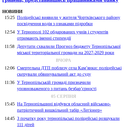
НОВИНИ
15:25
Поліцейські виявили у жителя Чортківського району
посвідчення водія з ознаками підробки
12:54
У Тернополі 102 обдарованих учнів і студентів
отримають іменні стипендії
11:58
Депутати схвалили Прогноз бюджету Тернопільської
міської територіальної громади на 2027-2029 роки
ВЧОРА
12:06
Смертельна ДТП поблизу села Кам’янки: поліцейські
скерували обвинувальний акт до суду
11:36
У Тернопільській громаді призначили
уповноваженого з питань безбар’єрності
05 СЕРПНЯ
15:45
На Тернопільщині відбувся обласний військово-
патріотичний вишкільний табір «Легіонер»
14:45
З початку року тернопільські поліцейські розшукали
111 дітей