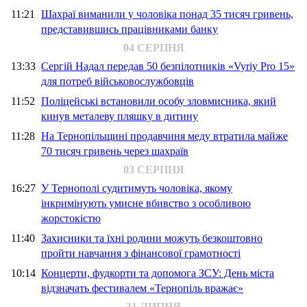
11:21
Шахраї виманили у чоловіка понад 35 тисяч гривень,
представившись працівниками банку
04 СЕРПНЯ
13:33
Сергій Надал передав 50 безпілотників «Vyriy Pro 15»
для потреб військовослужбовців
11:52
Поліцейські встановили особу зловмисника, який
кинув металеву пляшку в дитину
11:28
На Тернопільщині продавчиня меду втратила майже
70 тисяч гривень через шахраїв
03 СЕРПНЯ
16:27
У Тернополі судитимуть чоловіка, якому
інкримінують умисне вбивство з особливою
жорстокістю
11:40
Захисники та їхні родини можуть безкоштовно
пройти навчання з фінансової грамотності
10:14
Концерти, фудкорти та допомога ЗСУ: День міста
відзначать фестивалем «Тернопіль вражає»
31 ЛИПНЯ