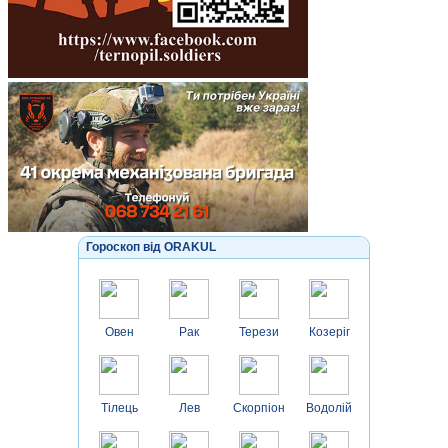
Гороскоп від ORAKUL
Овен
Рак
Терези
Козеріг
Тілець
Лев
Скорпіон
Водолій