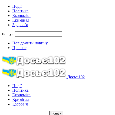
Події
Політика
Економіка
Кримінал
Здоров’я
пошук
Повідомити новину
Про нас
Досьє 102
Події
Політика
Економіка
Кримінал
Здоров’я