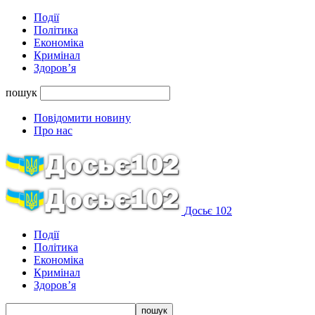
Події
Політика
Економіка
Кримінал
Здоров’я
пошук
Повідомити новину
Про нас
Досьє 102
Події
Політика
Економіка
Кримінал
Здоров’я