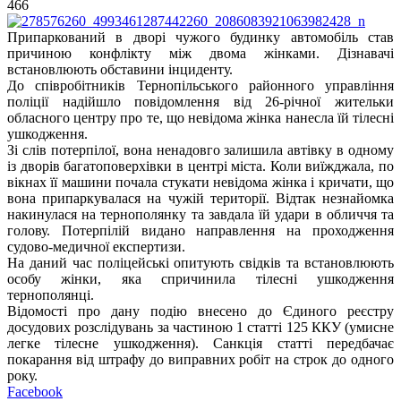
466
Припаркований в дворі чужого будинку автомобіль став
причиною конфлікту між двома жінками. Дізнавачі
встановлюють обставини інциденту.
До співробітників Тернопільського районного управління
поліції надійшло повідомлення від 26-річної жительки
обласного центру про те, що невідома жінка нанесла їй тілесні
ушкодження.
Зі слів потерпілої, вона ненадовго залишила автівку в одному
із дворів багатоповерхівки в центрі міста. Коли виїжджала, по
вікнах її машини почала стукати невідома жінка і кричати, що
вона припаркувалася на чужій території. Відтак незнайомка
накинулася на тернополянку та завдала їй удари в обличчя та
голову. Потерпілій видано направлення на проходження
судово-медичної експертизи.
На даний час поліцейські опитують свідків та встановлюють
особу жінки, яка спричинила тілесні ушкодження
тернополянці.
Відомості про дану подію внесено до Єдиного реєстру
досудових розслідувань за частиною 1 статті 125 ККУ (умисне
легке тілесне ушкодження). Санкція статті передбачає
покарання від штрафу до виправних робіт на строк до одного
року.
Facebook