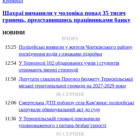
Кримінал
Шахраї виманили у чоловіка понад 35 тисяч
гривень, представившись працівниками банку
НОВИНИ
ВЧОРА
15:25
Поліцейські виявили у жителя Чортківського району
посвідчення водія з ознаками підробки
12:54
У Тернополі 102 обдарованих учнів і студентів
отримають іменні стипендії
11:58
Депутати схвалили Прогноз бюджету Тернопільської
міської територіальної громади на 2027-2029 роки
06 СЕРПНЯ
12:06
Смертельна ДТП поблизу села Кам’янки: поліцейські
скерували обвинувальний акт до суду
11:36
У Тернопільській громаді призначили
уповноваженого з питань безбар’єрності
05 СЕРПНЯ