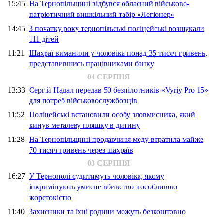
15:45
На Тернопільщині відбувся обласний військово-
патріотичний вишкільний табір «Легіонер»
14:45
З початку року тернопільські поліцейські розшукали
111 дітей
11:21
Шахраї виманили у чоловіка понад 35 тисяч гривень,
представившись працівниками банку
04 СЕРПНЯ
13:33
Сергій Надал передав 50 безпілотників «Vyriy Pro 15»
для потреб військовослужбовців
11:52
Поліцейські встановили особу зловмисника, який
кинув металеву пляшку в дитину
11:28
На Тернопільщині продавчиня меду втратила майже
70 тисяч гривень через шахраїв
03 СЕРПНЯ
16:27
У Тернополі судитимуть чоловіка, якому
інкримінують умисне вбивство з особливою
жорстокістю
11:40
Захисники та їхні родини можуть безкоштовно