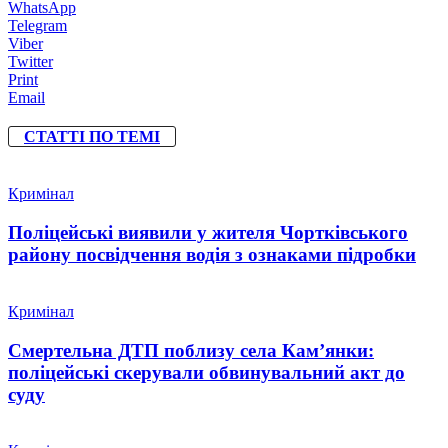
WhatsApp
Telegram
Viber
Twitter
Print
Email
СТАТТІ ПО ТЕМІ
Кримінал
Поліцейські виявили у жителя Чортківського
району посвідчення водія з ознаками підробки
Кримінал
Смертельна ДТП поблизу села Кам’янки:
поліцейські скерували обвинувальний акт до
суду