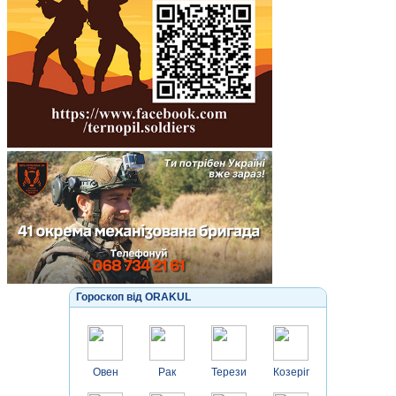
Гороскоп від ORAKUL
Овен
Рак
Терези
Козеріг