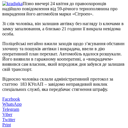
Пізно ввечері 24 квітня до правоохоронців
надійшло повідомлення від 59-річного тернополянина про
викрадення його автомобіля марки «Сітроен».
Зі слів чоловіка, він залишив автівку без нагляду із ключами в
замку запалювання, а близько 21 години її викрала невідома
особа.
Поліцейські негайно вжили заходів щодо з’ясування обставин
злочину та пошуків автівки і викрадача, ввели в дію
оперативний план перехват. Автомобіль вдалося розшукали.
Його виявили в гаражному кооперативі, а «викрадачем»
виявився сам власник, який впродовж дня забувся де залишив
свій транспорт.
Відносно чоловіка склали адміністративний протокол за
статтею 183 КУпАП – завідомо неправдивий виклик
спеціальних служб, яка передбачає стягнення штрафу.
Facebook
WhatsApp
Telegram
Viber
Twitter
Print