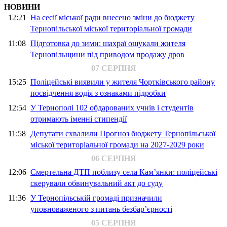
НОВИНИ
12:21
На сесії міської ради внесено зміни до бюджету
Тернопільської міської територіальної громади
11:08
Підготовка до зими: шахраї ошукали жителя
Тернопільщини під приводом продажу дров
07 СЕРПНЯ
15:25
Поліцейські виявили у жителя Чортківського району
посвідчення водія з ознаками підробки
12:54
У Тернополі 102 обдарованих учнів і студентів
отримають іменні стипендії
11:58
Депутати схвалили Прогноз бюджету Тернопільської
міської територіальної громади на 2027-2029 роки
06 СЕРПНЯ
12:06
Смертельна ДТП поблизу села Кам’янки: поліцейські
скерували обвинувальний акт до суду
11:36
У Тернопільській громаді призначили
уповноваженого з питань безбар’єрності
05 СЕРПНЯ