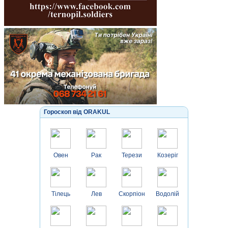
Гороскоп від ORAKUL
Овен
Рак
Терези
Козеріг
Тілець
Лев
Скорпіон
Водолій