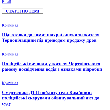
Email
СТАТТІ ПО ТЕМІ
Кримінал
Підготовка до зими: шахраї ошукали жителя
Тернопільщини під приводом продажу дров
Кримінал
Поліцейські виявили у жителя Чортківського
району посвідчення водія з ознаками підробки
Кримінал
Смертельна ДТП поблизу села Кам’янки:
поліцейські скерували обвинувальний акт до
суду