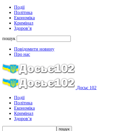
Події
Політика
Економіка
Кримінал
Здоров’я
пошук
Повідомити новину
Про нас
Досьє 102
Події
Політика
Економіка
Кримінал
Здоров’я