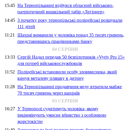
15:45
На Тернопільщині відбувся обласний військово-
патріотичний вишкільний табір «Легіонер»
14:45
З початку року тернопільські поліцейські розшукали
111 дітей
11:21
Шахраї виманили у чоловіка понад 35 тисяч гривень,
представившись працівниками банку
04 СЕРПНЯ
13:33
Сергій Надал передав 50 безпілотників «Vyriy Pro 15»
для потреб військовослужбовців
11:52
Поліцейські встановили особу зловмисника, який
кинув металеву пляшку в дитину
11:28
На Тернопільщині продавчиня меду втратила майже
70 тисяч гривень через шахраїв
03 СЕРПНЯ
16:27
У Тернополі судитимуть чоловіка, якому
інкримінують умисне вбивство з особливою
жорстокістю
11:40
Захисники та їхні родини можуть безкоштовно