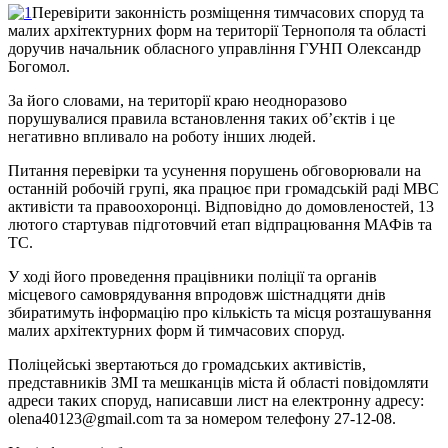
Перевірити законність розміщення тимчасових споруд та
малих архітектурних форм на території Тернополя та області
доручив начальник обласного управління ГУНП Олександр
Богомол.
За його словами, на території краю неодноразово
порушувалися правила встановлення таких об’єктів і це
негативно впливало на роботу інших людей.
Питання перевірки та усунення порушень обговорювали на
останній робочій групі, яка працює при громадській раді МВС
активісти та правоохоронці. Відповідно до домовленостей, 13
лютого стартував підготовчий етап відпрацювання МАФів та
ТС.
У ході його проведення працівники поліції та органів
місцевого самоврядування впродовж шістнадцяти днів
збиратимуть інформацію про кількість та місця розташування
малих архітектурних форм й тимчасових споруд.
Поліцейські звертаються до громадських активістів,
представників ЗМІ та мешканців міста й області повідомляти
адреси таких споруд, написавши лист на електронну адресу:
olena40123@gmail.com та за номером телефону 27-12-08.