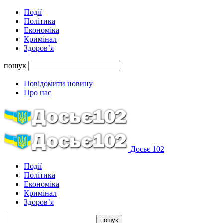
Події
Політика
Економіка
Кримінал
Здоров’я
пошук
Повідомити новину
Про нас
Досьє 102
Події
Політика
Економіка
Кримінал
Здоров’я