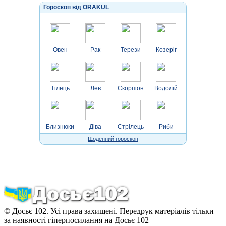
Гороскоп від ORAKUL
Овен
Рак
Терези
Козеріг
Тілець
Лев
Скорпіон
Водолій
Близнюки
Діва
Стрілець
Риби
Щоденний гороскоп
© Досьє 102. Усі права захищені. Передрук матеріалів тільки
за наявності гіперпосилання на Досьє 102