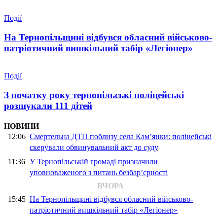
Події
На Тернопільщині відбувся обласний військово-
патріотичний вишкільний табір «Легіонер»
Події
З початку року тернопільські поліцейські
розшукали 111 дітей
НОВИНИ
12:06
Смертельна ДТП поблизу села Кам’янки: поліцейські
скерували обвинувальний акт до суду
11:36
У Тернопільській громаді призначили
уповноваженого з питань безбар’єрності
ВЧОРА
15:45
На Тернопільщині відбувся обласний військово-
патріотичний вишкільний табір «Легіонер»