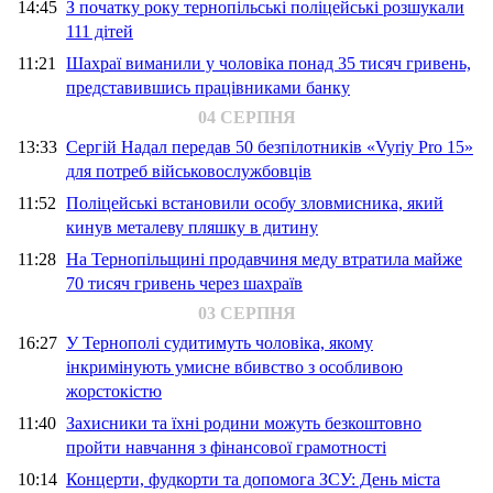
14:45
З початку року тернопільські поліцейські розшукали
111 дітей
11:21
Шахраї виманили у чоловіка понад 35 тисяч гривень,
представившись працівниками банку
04 СЕРПНЯ
13:33
Сергій Надал передав 50 безпілотників «Vyriy Pro 15»
для потреб військовослужбовців
11:52
Поліцейські встановили особу зловмисника, який
кинув металеву пляшку в дитину
11:28
На Тернопільщині продавчиня меду втратила майже
70 тисяч гривень через шахраїв
03 СЕРПНЯ
16:27
У Тернополі судитимуть чоловіка, якому
інкримінують умисне вбивство з особливою
жорстокістю
11:40
Захисники та їхні родини можуть безкоштовно
пройти навчання з фінансової грамотності
10:14
Концерти, фудкорти та допомога ЗСУ: День міста