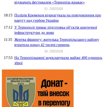
відзначать фестивалем «Тернопіль вражає»
31 ЛИПНЯ
18:15
Поліція Кременця відреагувала на повідомлення про
наругу над гербом України
17:12
У Тернополі триває підготовка об’єктів критичної
інфраструктури до зими
11:35
Жертва фішингу: жителька Тернопільського району
втратила понад 42 тисячі гривень
30 ЛИПНЯ
17:53
На Тернопільщині задекларували майже 400 одиниць
зброї