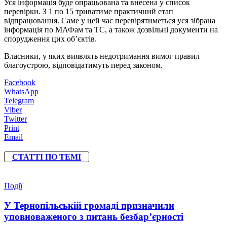
Уся інформація буде опрацьована та внесена у список
перевірки. З 1 по 15 триватиме практичний етап
відпрацювання. Саме у цей час перевірятиметься уся зібрана
інформація по МАФам та ТС, а також дозвільні документи на
спорудження цих об’єктів.
Власники, у яких виявлять недотримання вимог правил
благоустрою, відповідатимуть перед законом.
Facebook
WhatsApp
Telegram
Viber
Twitter
Print
Email
СТАТТІ ПО ТЕМІ
Події
У Тернопільській громаді призначили
уповноваженого з питань безбар’єрності