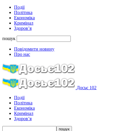
Події
Політика
Економіка
Кримінал
Здоров’я
пошук
Повідомити новину
Про нас
Досьє 102
Події
Політика
Економіка
Кримінал
Здоров’я