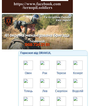
Гороскоп від ORAKUL
Овен
Рак
Терези
Козеріг
Тілець
Лев
Скорпіон
Водолій