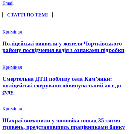
Email
СТАТТІ ПО ТЕМІ
Кримінал
Поліцейські виявили у жителя Чортківського
району посвідчення водія з ознаками підробки
Кримінал
Смертельна ДТП поблизу села Кам’янки:
поліцейські скерували обвинувальний акт до
суду
Кримінал
Шахраї виманили у чоловіка понад 35 тисяч
гривень, представившись працівниками банку