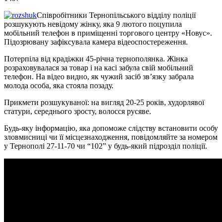
Співробітники Тернопільського відділу поліції
розшукують невідому жінку, яка 9 лютого поцупила
мобільний телефон в приміщенні торгового центру «Новус».
Підозрювану зафіксувала камера відеоспостереження.
Потерпіла від крадіжки 45-річна тернополянка. Жінка
розраховувалася за товар і на касі забула свій мобільний
телефон. На відео видно, як чужий засіб зв’язку забрала
молода особа, яка стояла позаду.
Прикмети розшукуваної: на вигляд 20-25 років, худорлявої
статури, середнього зросту, волосся русяве.
Будь-яку інформацію, яка допоможе слідству встановити особу
зловмисниці чи її місцезнаходження, повідомляйте за номером
у Тернополі 27-11-70 чи “102” у будь-який підрозділ поліції.