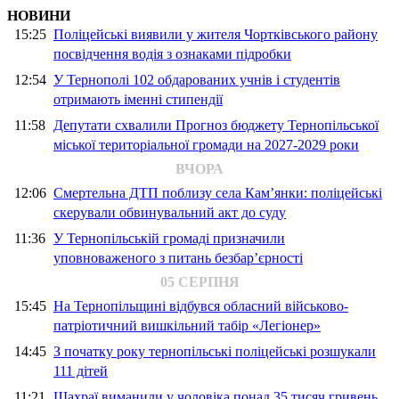
НОВИНИ
15:25
Поліцейські виявили у жителя Чортківського району
посвідчення водія з ознаками підробки
12:54
У Тернополі 102 обдарованих учнів і студентів
отримають іменні стипендії
11:58
Депутати схвалили Прогноз бюджету Тернопільської
міської територіальної громади на 2027-2029 роки
ВЧОРА
12:06
Смертельна ДТП поблизу села Кам’янки: поліцейські
скерували обвинувальний акт до суду
11:36
У Тернопільській громаді призначили
уповноваженого з питань безбар’єрності
05 СЕРПНЯ
15:45
На Тернопільщині відбувся обласний військово-
патріотичний вишкільний табір «Легіонер»
14:45
З початку року тернопільські поліцейські розшукали
111 дітей
11:21
Шахраї виманили у чоловіка понад 35 тисяч гривень,