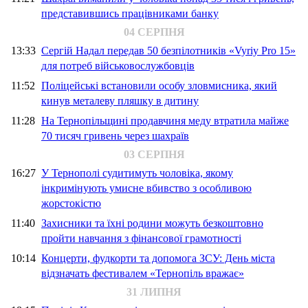
представившись працівниками банку
04 СЕРПНЯ
13:33
Сергій Надал передав 50 безпілотників «Vyriy Pro 15»
для потреб військовослужбовців
11:52
Поліцейські встановили особу зловмисника, який
кинув металеву пляшку в дитину
11:28
На Тернопільщині продавчиня меду втратила майже
70 тисяч гривень через шахраїв
03 СЕРПНЯ
16:27
У Тернополі судитимуть чоловіка, якому
інкримінують умисне вбивство з особливою
жорстокістю
11:40
Захисники та їхні родини можуть безкоштовно
пройти навчання з фінансової грамотності
10:14
Концерти, фудкорти та допомога ЗСУ: День міста
відзначать фестивалем «Тернопіль вражає»
31 ЛИПНЯ