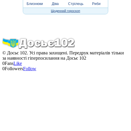
Близнюки
Діва
Стрілець
Риби
Щоденний гороскоп
© Досьє 102. Усі права захищені. Передрук матеріалів тільки
за наявності гіперпосилання на Досьє 102
0
Fans
Like
0
Followers
Follow