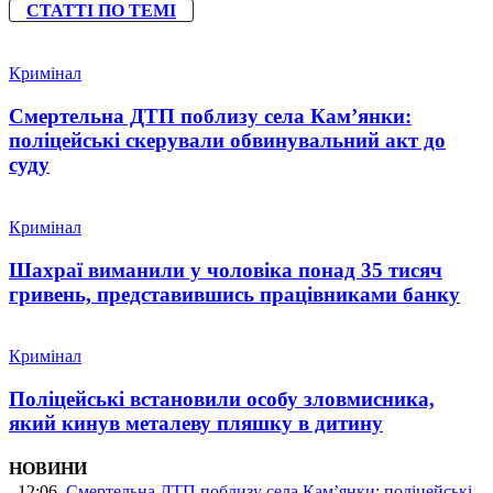
СТАТТІ ПО ТЕМІ
Кримінал
Смертельна ДТП поблизу села Кам’янки:
поліцейські скерували обвинувальний акт до
суду
Кримінал
Шахраї виманили у чоловіка понад 35 тисяч
гривень, представившись працівниками банку
Кримінал
Поліцейські встановили особу зловмисника,
який кинув металеву пляшку в дитину
НОВИНИ
12:06
Смертельна ДТП поблизу села Кам’янки: поліцейські