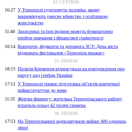
03 СЕРПНЯ
16:27
У Тернополі судитимуть чоловіка, якому
інкримінують умисне вбивство з особливою
жорстокістю
11:40
Захисники та їхні родини можуть безкоштовно
пройти навчання з фінансової грамотності
10:14
Концерти, фудкорти та допомога ЗСУ: День міста
відзначать фестивалем «Тернопіль вражає»
31 ЛИПНЯ
18:15
Поліція Кременця відреагувала на повідомлення про
наругу над гербом України
17:12
У Тернополі триває підготовка об’єктів критичної
інфраструктури до зими
11:35
Жертва фішингу: жителька Тернопільського району
втратила понад 42 тисячі гривень
30 ЛИПНЯ
17:53
На Тернопільщині задекларували майже 400 одиниць
зброї