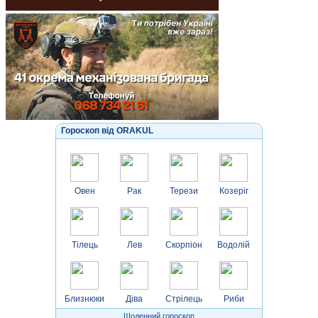
Гороскоп від ORAKUL
Овен
Рак
Терези
Козеріг
Тілець
Лев
Скорпіон
Водолій
Близнюки
Діва
Стрілець
Риби
Щоденний гороскоп