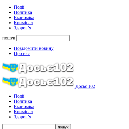
Події
Політика
Економіка
Кримінал
Здоров’я
пошук
Повідомити новину
Про нас
Досьє 102
Події
Політика
Економіка
Кримінал
Здоров’я