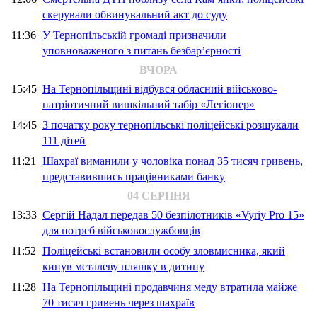
скерували обвинувальний акт до суду
11:36
У Тернопільській громаді призначили
уповноваженого з питань безбар’єрності
ВЧОРА
15:45
На Тернопільщині відбувся обласний військово-
патріотичний вишкільний табір «Легіонер»
14:45
З початку року тернопільські поліцейські розшукали
111 дітей
11:21
Шахраї виманили у чоловіка понад 35 тисяч гривень,
представившись працівниками банку
04 СЕРПНЯ
13:33
Сергій Надал передав 50 безпілотників «Vyriy Pro 15»
для потреб військовослужбовців
11:52
Поліцейські встановили особу зловмисника, який
кинув металеву пляшку в дитину
11:28
На Тернопільщині продавчиня меду втратила майже
70 тисяч гривень через шахраїв