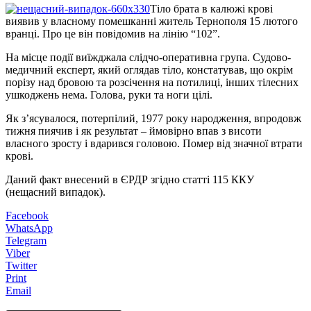
Тіло брата в калюжі крові
виявив у власному помешканні житель Тернополя 15 лютого
вранці. Про це він повідомив на лінію “102”.
На місце події виїжджала слідчо-оперативна група. Судово-
медичний експерт, який оглядав тіло, констатував, що окрім
порізу над бровою та розсічення на потилиці, інших тілесних
ушкоджень нема. Голова, руки та ноги цілі.
Як з’ясувалося, потерпілий, 1977 року народження, впродовж
тижня пиячив і як результат – ймовірно впав з висоти
власного зросту і вдарився головою. Помер від значної втрати
крові.
Даний факт внесений в ЄРДР згідно статті 115 ККУ
(нещасний випадок).
Facebook
WhatsApp
Telegram
Viber
Twitter
Print
Email