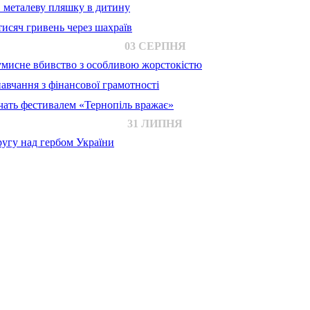
в металеву пляшку в дитину
исяч гривень через шахраїв
03 СЕРПНЯ
 умисне вбивство з особливою жорстокістю
авчання з фінансової грамотності
ачать фестивалем «Тернопіль вражає»
31 ЛИПНЯ
ругу над гербом України