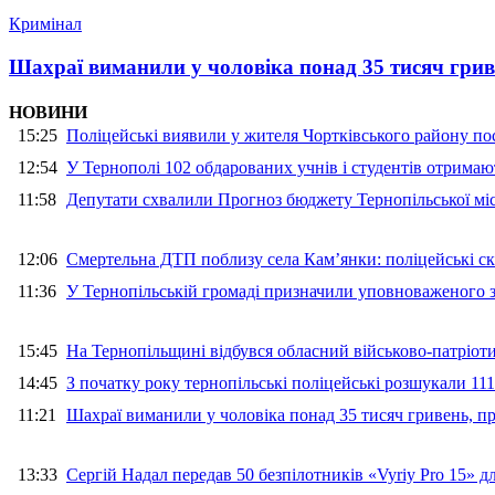
Кримінал
Шахраї виманили у чоловіка понад 35 тисяч гри
НОВИНИ
15:25
Поліцейські виявили у жителя Чортківського району пос
12:54
У Тернополі 102 обдарованих учнів і студентів отримают
11:58
Депутати схвалили Прогноз бюджету Тернопільської міс
12:06
Смертельна ДТП поблизу села Кам’янки: поліцейські ск
11:36
У Тернопільській громаді призначили уповноваженого з
15:45
На Тернопільщині відбувся обласний військово-патріот
14:45
З початку року тернопільські поліцейські розшукали 111
11:21
Шахраї виманили у чоловіка понад 35 тисяч гривень, 
13:33
Сергій Надал передав 50 безпілотників «Vyriy Pro 15» 