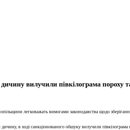
дичину вилучили півкілограма пороху та
нопільщини легковажать вимогами законодавства щодо зберігання
и дичину, в ході санкціонованого обшуку вилучили півкілограма 