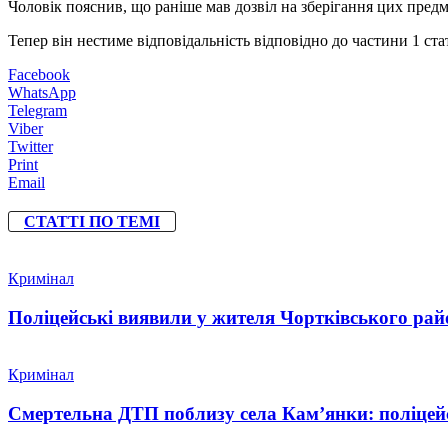
Чоловік пояснив, що раніше мав дозвіл на зберігання цих предм
Тепер він нестиме відповідальність відповідно до частини 1 с
Facebook
WhatsApp
Telegram
Viber
Twitter
Print
Email
СТАТТІ ПО ТЕМІ
Кримінал
Поліцейські виявили у жителя Чортківського райо
Кримінал
Смертельна ДТП поблизу села Кам’янки: поліцейс