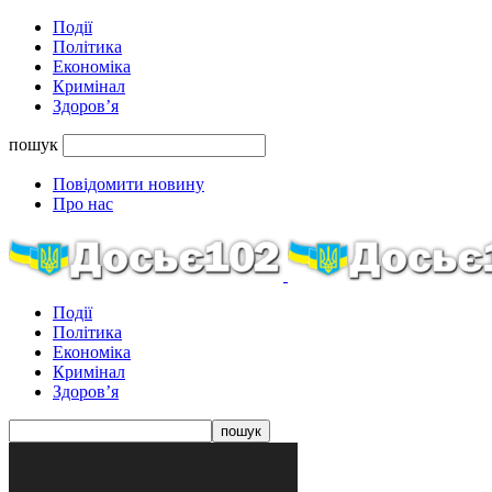
Події
Політика
Економіка
Кримінал
Здоров’я
пошук
Повідомити новину
Про нас
Події
Політика
Економіка
Кримінал
Здоров’я