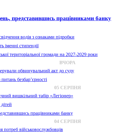
вень, представившись працівниками банку
відчення водія з ознаками підробки
ь іменні стипендії
ької територіальної громади на 2027-2029 роки
ВЧОРА
ерували обвинувальний акт до суду
 питань безбар’єрності
05 СЕРПНЯ
ичний вишкільний табір «Легіонер»
 дітей
представившись працівниками банку
04 СЕРПНЯ
для потреб військовослужбовців