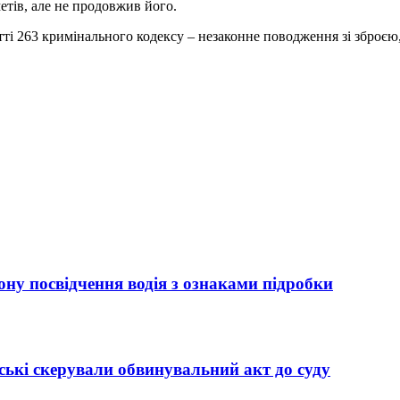
етів, але не продовжив його.
татті 263 кримінального кодексу – незаконне поводження зі збр
ну посвідчення водія з ознаками підробки
ькі скерували обвинувальний акт до суду