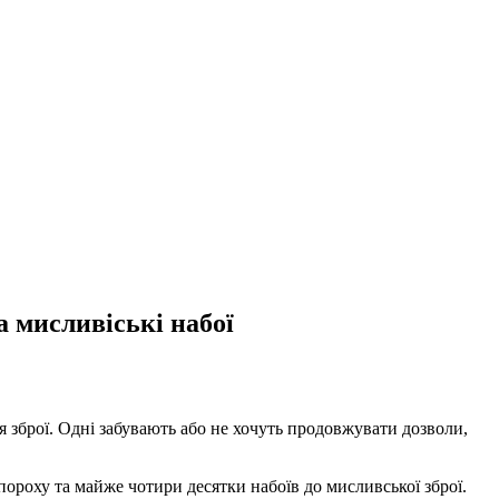
 мисливіські набої
 зброї. Одні забувають або не хочуть продовжувати дозволи,
пороху та майже чотири десятки набоїв до мисливської зброї.