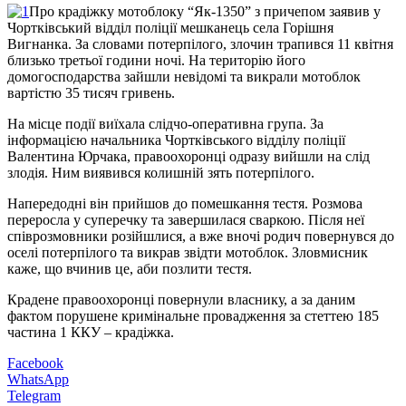
Про крадіжку мотоблоку “Як-1350” з причепом заявив у
Чортківський відділ поліції мешканець села Горішня
Вигнанка. За словами потерпілого, злочин трапився 11 квітня
близько третьої години ночі. На територію його
домогосподарства зайшли невідомі та викрали мотоблок
вартістю 35 тисяч гривень.
На місце події виїхала слідчо-оперативна група. За
інформацією начальника Чортківського відділу поліції
Валентина Юрчака, правоохоронці одразу вийшли на слід
злодія. Ним виявився колишній зять потерпілого.
Напередодні він прийшов до помешкання тестя. Розмова
переросла у суперечку та завершилася сваркою. Після неї
співрозмовники розійшлися, а вже вночі родич повернувся до
оселі потерпілого та викрав звідти мотоблок. Зловмисник
каже, що вчинив це, аби позлити тестя.
Крадене правоохоронці повернули власнику, а за даним
фактом порушене кримінальне провадження за стеттею 185
частина 1 ККУ – крадіжка.
Facebook
WhatsApp
Telegram