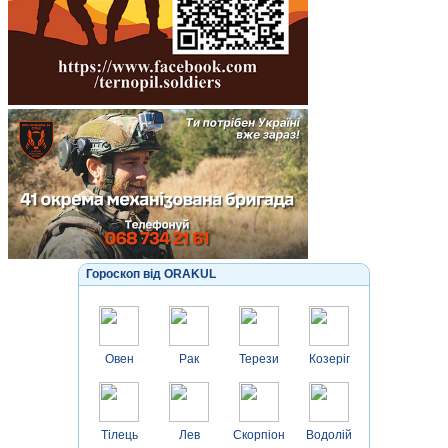
Гороскоп від ORAKUL
Овен
Рак
Терези
Козеріг
Тілець
Лев
Скорпіон
Водолій