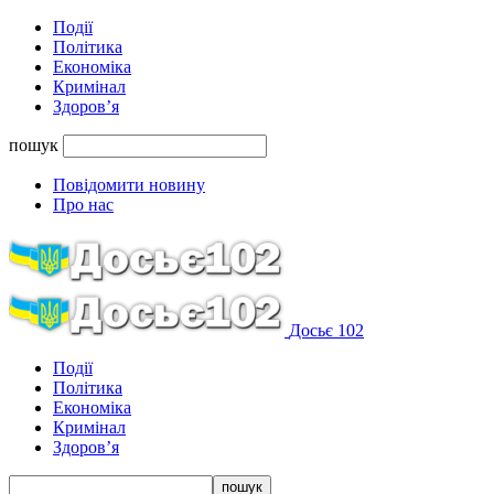
Події
Політика
Економіка
Кримінал
Здоров’я
пошук
Повідомити новину
Про нас
Досьє 102
Події
Політика
Економіка
Кримінал
Здоров’я