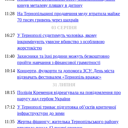
кинув металеву пляшку в дитину
11:28
На Тернопільщині продавчиня меду втратила майже
70 тисяч гривень через шахраїв
03 СЕРПНЯ
16:27
У Тернополі судитимуть чоловіка, якому
інкримінують умисне вбивство з особливою
жорстокістю
11:40
Захисники та їхні родини можуть безкоштовно
пройти навчання з фінансової грамотності
10:14
Концерти, фудкорти та допомога ЗСУ: День міста
відзначать фестивалем «Тернопіль вражає»
31 ЛИПНЯ
18:15
Поліція Кременця відреагувала на повідомлення про
наругу над гербом України
17:12
У Тернополі триває підготовка об’єктів критичної
інфраструктури до зими
11:35
Жертва фішингу: жителька Тернопільського району
втратила понад 42 тисячі гривень