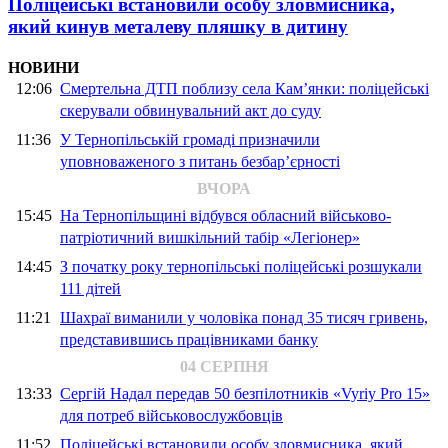
Поліцейські встановили особу зловмисника,
який кинув металеву пляшку в дитину
НОВИНИ
12:06
Смертельна ДТП поблизу села Кам’янки: поліцейські
скерували обвинувальний акт до суду
11:36
У Тернопільській громаді призначили
уповноваженого з питань безбар’єрності
ВЧОРА
15:45
На Тернопільщині відбувся обласний військово-
патріотичний вишкільний табір «Легіонер»
14:45
З початку року тернопільські поліцейські розшукали
111 дітей
11:21
Шахраї виманили у чоловіка понад 35 тисяч гривень,
представившись працівниками банку
04 СЕРПНЯ
13:33
Сергій Надал передав 50 безпілотників «Vyriy Pro 15»
для потреб військовослужбовців
11:52
Поліцейські встановили особу зловмисника, який