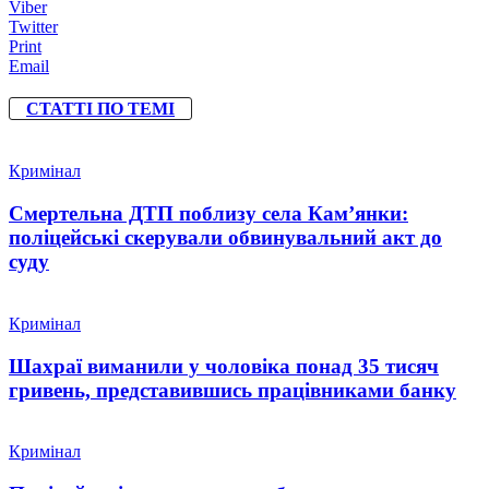
Viber
Twitter
Print
Email
СТАТТІ ПО ТЕМІ
Кримінал
Смертельна ДТП поблизу села Кам’янки:
поліцейські скерували обвинувальний акт до
суду
Кримінал
Шахраї виманили у чоловіка понад 35 тисяч
гривень, представившись працівниками банку
Кримінал