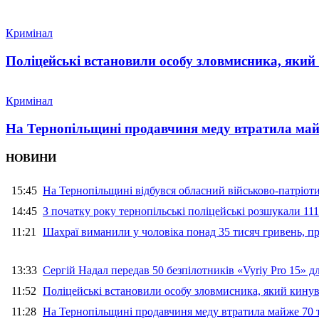
Кримінал
Поліцейські встановили особу зловмисника, який
Кримінал
На Тернопільщині продавчиня меду втратила майж
НОВИНИ
15:45
На Тернопільщині відбувся обласний військово-патріот
14:45
З початку року тернопільські поліцейські розшукали 111
11:21
Шахраї виманили у чоловіка понад 35 тисяч гривень, 
13:33
Сергій Надал передав 50 безпілотників «Vyriy Pro 15» 
11:52
Поліцейські встановили особу зловмисника, який кину
11:28
На Тернопільщині продавчиня меду втратила майже 70 т