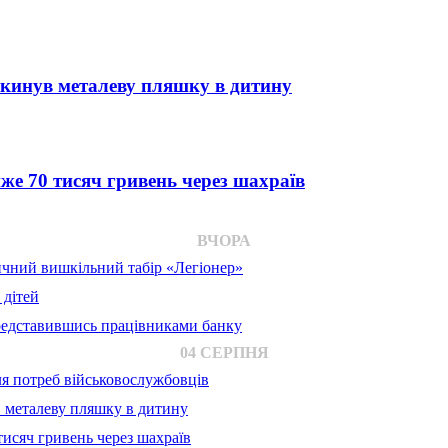
 кинув металеву пляшку в дитину
е 70 тисяч гривень через шахраїв
ВЧОРА
ичний вишкільний табір «Легіонер»
 дітей
представившись працівниками банку
04 СЕРПНЯ
для потреб військовослужбовців
в металеву пляшку в дитину
исяч гривень через шахраїв