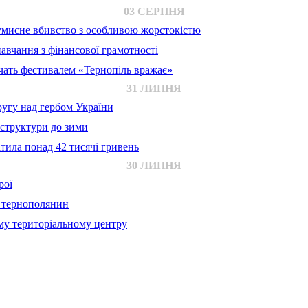
03 СЕРПНЯ
 умисне вбивство з особливою жорстокістю
авчання з фінансової грамотності
ачать фестивалем «Тернопіль вражає»
31 ЛИПНЯ
ругу над гербом України
аструктури до зими
тила понад 42 тисячі гривень
30 ЛИПНЯ
рої
й тернополянин
му територіальному центру