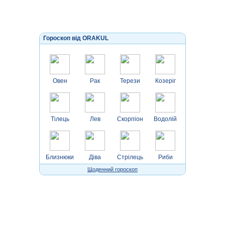
Гороскоп від ORAKUL
Овен
Рак
Терези
Козеріг
Тілець
Лев
Скорпіон
Водолій
Близнюки
Діва
Стрілець
Риби
Щоденний гороскоп