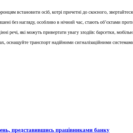
нцям встановити осіб, котрі причетні до скоєного, звертайтеся д
лишені без нагляду, особливо в нічний час, стають об’єктами прот
інні речі, які можуть привертати увагу злодіїв: барсетки, мобіль
жах, оснащуйте транспорт надійними сигналізаційними системами.
вень, представившись працівниками банку