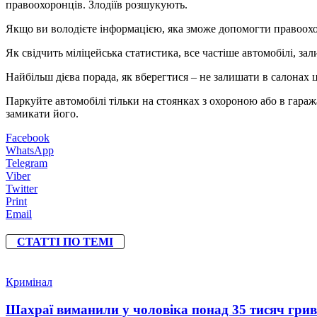
правоохоронців. Злодіїв розшукують.
Якщо ви володієте інформацією, яка зможе допомогти правоохоро
Як свідчить міліцейська статистика, все частіше автомобілі, за
Найбільш дієва порада, як вберегтися – не залишати в салонах ц
Паркуйте автомобілі тільки на стоянках з охороною або в гара
замикати його.
Facebook
WhatsApp
Telegram
Viber
Twitter
Print
Email
СТАТТІ ПО ТЕМІ
Кримінал
Шахраї виманили у чоловіка понад 35 тисяч гри