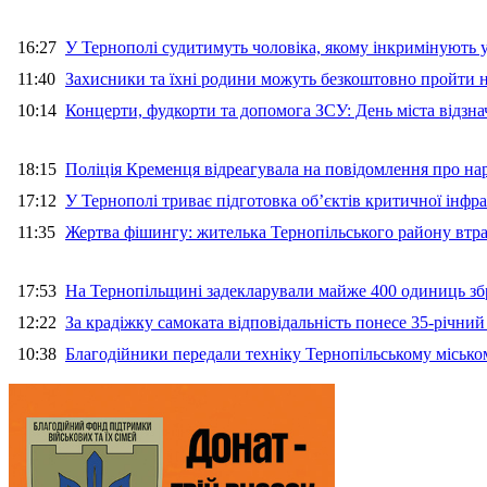
16:27
У Тернополі судитимуть чоловіка, якому інкримінують
11:40
Захисники та їхні родини можуть безкоштовно пройти н
10:14
Концерти, фудкорти та допомога ЗСУ: День міста відзн
18:15
Поліція Кременця відреагувала на повідомлення про на
17:12
У Тернополі триває підготовка об’єктів критичної інфр
11:35
Жертва фішингу: жителька Тернопільського району втра
17:53
На Тернопільщині задекларували майже 400 одиниць зб
12:22
За крадіжку самоката відповідальність понесе 35-річни
10:38
Благодійники передали техніку Тернопільському місько