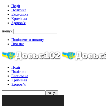
Події
Політика
Економіка
Кримінал
Здоров’я
пошук
Повідомити новину
Про нас
Події
Політика
Економіка
Кримінал
Здоров’я