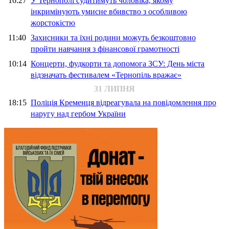
16:27
У Тернополі судитимуть чоловіка, якому
інкримінують умисне вбивство з особливою
жорстокістю
11:40
Захисники та їхні родини можуть безкоштовно
пройти навчання з фінансової грамотності
10:14
Концерти, фудкорти та допомога ЗСУ: День міста
відзначать фестивалем «Тернопіль вражає»
31 ЛИПНЯ
18:15
Поліція Кременця відреагувала на повідомлення про
наругу над гербом України