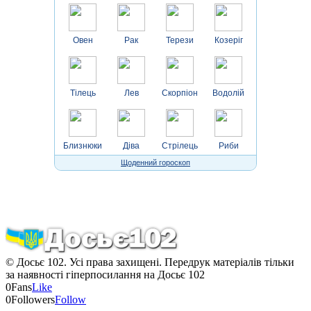
Овен
Рак
Терези
Козеріг
Тілець
Лев
Скорпіон
Водолій
Близнюки
Діва
Стрілець
Риби
Щоденний гороскоп
© Досьє 102. Усі права захищені. Передрук матеріалів тільки
за наявності гіперпосилання на Досьє 102
0
Fans
Like
0
Followers
Follow