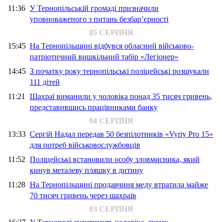
11:36
У Тернопільській громаді призначили
уповноваженого з питань безбар’єрності
05 СЕРПНЯ
15:45
На Тернопільщині відбувся обласний військово-
патріотичний вишкільний табір «Легіонер»
14:45
З початку року тернопільські поліцейські розшукали
111 дітей
11:21
Шахраї виманили у чоловіка понад 35 тисяч гривень,
представившись працівниками банку
04 СЕРПНЯ
13:33
Сергій Надал передав 50 безпілотників «Vyriy Pro 15»
для потреб військовослужбовців
11:52
Поліцейські встановили особу зловмисника, який
кинув металеву пляшку в дитину
11:28
На Тернопільщині продавчиня меду втратила майже
70 тисяч гривень через шахраїв
03 СЕРПНЯ