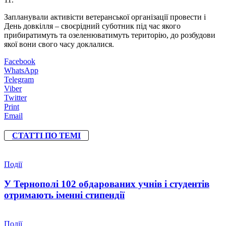
Запланували активісти ветеранської організації провести і
День довкілля – своєрідний суботник під час якого
прибиратимуть та озеленюватимуть територію, до розбудови
якої вони свого часу доклалися.
Facebook
WhatsApp
Telegram
Viber
Twitter
Print
Email
СТАТТІ ПО ТЕМІ
Події
У Тернополі 102 обдарованих учнів і студентів
отримають іменні стипендії
Події