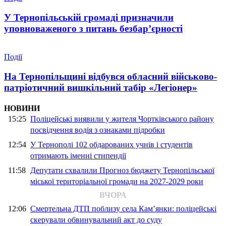
У Тернопільській громаді призначили
уповноваженого з питань безбар’єрності
Події
На Тернопільщині відбувся обласний військово-
патріотичний вишкільний табір «Легіонер»
НОВИНИ
15:25
Поліцейські виявили у жителя Чортківського району
посвідчення водія з ознаками підробки
12:54
У Тернополі 102 обдарованих учнів і студентів
отримають іменні стипендії
11:58
Депутати схвалили Прогноз бюджету Тернопільської
міської територіальної громади на 2027-2029 роки
ВЧОРА
12:06
Смертельна ДТП поблизу села Кам’янки: поліцейські
скерували обвинувальний акт до суду