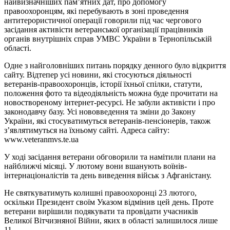
найвизначніших пам’ятних дат, про допомогу
правоохоронцям, які перебувають в зоні проведення
антитерористичної операції говорили під час чергового
засідання активісти ветеранської організації працівників
органів внутрішніх справ УМВС України в Тернопільській
області.
Одне з найголовніших питань порядку денного було відкриття
сайту. Відтепер усі новини, які стосуються діяльності
ветеранів-правоохоронців, історії їхньої спілки, статути,
положення фото та відеодіяльність можна буде прочитати на
новоствореному інтернет-ресурсі. Не забули активісти і про
законодавчу базу. Усі нововведення та зміни до Закону
України, які стосуватимуться ветеранів-пенсіонерів, також
з’являтимуться на їхньому сайті. Адреса сайту:
www.veteranmvs.te.ua
У ході засідання ветерани обговорили та намітили плани на
найближчі місяці. У лютому вони вшанують воїнів-
інтернаціоналістів та день виведення військ з Афганістану.
Не святкуватимуть колишні правоохоронці 23 лютого,
оскільки Президент своїм Указом відмінив цей день. Проте
ветерани вирішили подякувати та провідати учасників
Великої Вітчизняної Війни, яких в області залишилося лише
11.