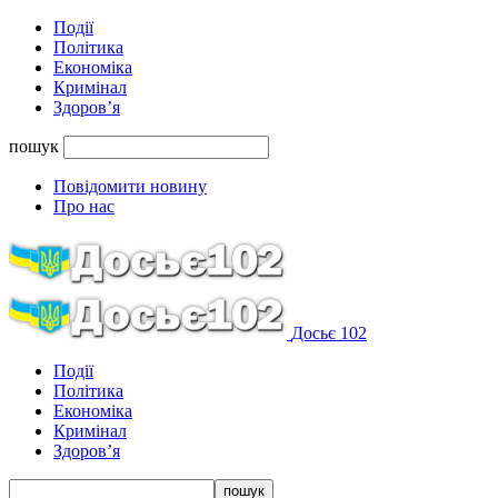
Події
Політика
Економіка
Кримінал
Здоров’я
пошук
Повідомити новину
Про нас
Досьє 102
Події
Політика
Економіка
Кримінал
Здоров’я