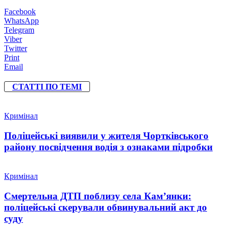
Facebook
WhatsApp
Telegram
Viber
Twitter
Print
Email
СТАТТІ ПО ТЕМІ
Кримінал
Поліцейські виявили у жителя Чортківського
району посвідчення водія з ознаками підробки
Кримінал
Смертельна ДТП поблизу села Кам’янки:
поліцейські скерували обвинувальний акт до
суду