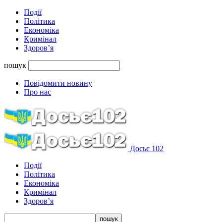
Події
Політика
Економіка
Кримінал
Здоров’я
пошук
Повідомити новину
Про нас
Досьє 102
Події
Політика
Економіка
Кримінал
Здоров’я