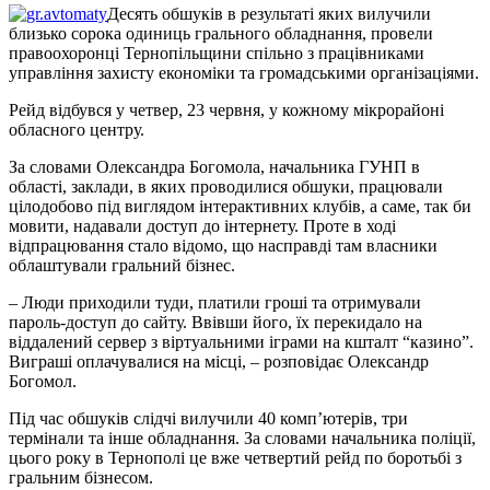
Десять обшуків в результаті яких вилучили
близько сорока одиниць грального обладнання, провели
правоохоронці Тернопільщини спільно з працівниками
управління захисту економіки та громадськими організаціями.
Рейд відбувся у четвер, 23 червня, у кожному мікрорайоні
обласного центру.
За словами Олександра Богомола, начальника ГУНП в
області, заклади, в яких проводилися обшуки, працювали
цілодобово під виглядом інтерактивних клубів, а саме, так би
мовити, надавали доступ до інтернету. Проте в ході
відпрацювання стало відомо, що насправді там власники
облаштували гральний бізнес.
– Люди приходили туди, платили гроші та отримували
пароль-доступ до сайту. Ввівши його, їх перекидало на
віддалений сервер з віртуальними іграми на кшталт “казино”.
Виграші оплачувалися на місці, – розповідає Олександр
Богомол.
Під час обшуків слідчі вилучили 40 комп’ютерів, три
термінали та інше обладнання. За словами начальника поліції,
цього року в Тернополі це вже четвертий рейд по боротьбі з
гральним бізнесом.