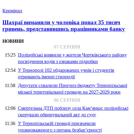
Кримінал
Шахраї виманили у чоловіка понад 35 тисяч
гривень, представившись працівниками банку
НОВИНИ
07 СЕРПНЯ
15:25
Поліцейські виявили у жителя Чортківського району
посвідчення водія з ознаками підробки
12:54
У Тернополі 102 обдарованих учнів і студентів
отримають іменні стипендії
11:58
Депутати схвалили Прогноз бюджету Тернопільської
міської територіальної громади на 2027-2029 роки
06 СЕРПНЯ
12:06
Смертельна ДТП поблизу села Кам’янки: поліцейські
скерували обвинувальний акт до суду
11:36
У Тернопільській громаді призначили
уповноваженого з питань безбар’єрності