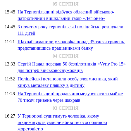
05 СЕРПНЯ
15:45
На Тернопільщині відбувся обласний військово-
патріотичний вишкільний табір «Легіонер»
14:45
З початку року тернопільські поліцейські розшукали
111 дітей
11:21
Шахраї виманили у чоловіка понад 35 тисяч гривень,
представившись працівниками банку
04 СЕРПНЯ
13:33
Сергій Надал передав 50 безпілотників «Vyriy Pro 15»
для потреб військовослужбовців
11:52
Поліцейські встановили особу зловмисника, який
кинув металеву пляшку в дитину
11:28
На Тернопільщині продавчиня меду втратила майже
70 тисяч гривень через шахраїв
03 СЕРПНЯ
16:27
У Тернополі судитимуть чоловіка, якому
інкримінують умисне вбивство з особливою
жорстокістю