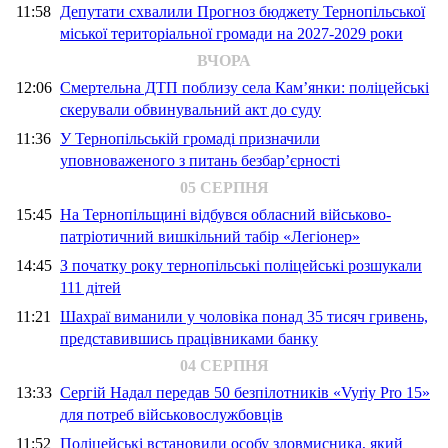
11:58
Депутати схвалили Прогноз бюджету Тернопільської
міської територіальної громади на 2027-2029 роки
ВЧОРА
12:06
Смертельна ДТП поблизу села Кам’янки: поліцейські
скерували обвинувальний акт до суду
11:36
У Тернопільській громаді призначили
уповноваженого з питань безбар’єрності
05 СЕРПНЯ
15:45
На Тернопільщині відбувся обласний військово-
патріотичний вишкільний табір «Легіонер»
14:45
З початку року тернопільські поліцейські розшукали
111 дітей
11:21
Шахраї виманили у чоловіка понад 35 тисяч гривень,
представившись працівниками банку
04 СЕРПНЯ
13:33
Сергій Надал передав 50 безпілотників «Vyriy Pro 15»
для потреб військовослужбовців
11:52
Поліцейські встановили особу зловмисника, який