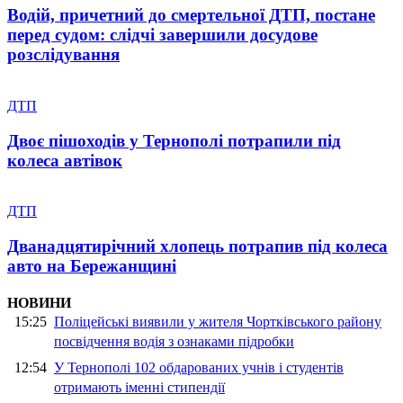
Водій, причетний до смертельної ДТП, постане
перед судом: слідчі завершили досудове
розслідування
ДТП
Двоє пішоходів у Тернополі потрапили під
колеса автівок
ДТП
Дванадцятирічний хлопець потрапив під колеса
авто на Бережанщині
НОВИНИ
15:25
Поліцейські виявили у жителя Чортківського району
посвідчення водія з ознаками підробки
12:54
У Тернополі 102 обдарованих учнів і студентів
отримають іменні стипендії