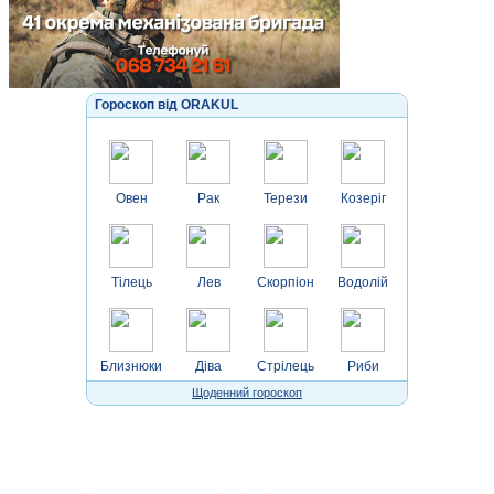
Гороскоп від ORAKUL
Овен
Рак
Терези
Козеріг
Тілець
Лев
Скорпіон
Водолій
Близнюки
Діва
Стрілець
Риби
Щоденний гороскоп