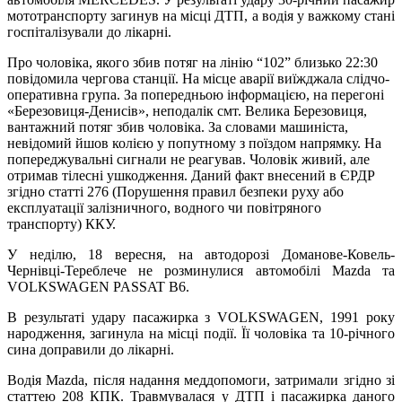
мототранспорту загинув на місці ДТП, а водія у важкому стані
госпіталізували до лікарні.
Про чоловіка, якого збив потяг на лінію “102” близько 22:30
повідомила чергова станції. На місце аварії виїжджала слідчо-
оперативна група. За попередньою інформацією, на перегоні
«Березовиця-Денисів», неподалік смт. Велика Березовиця,
вантажний потяг збив чоловіка. За словами машиніста,
невідомий йшов колією у попутному з поїздом напрямку. На
попереджувальні сигнали не реагував. Чоловік живий, але
отримав тілесні ушкодження. Даний факт внесений в ЄРДР
згідно статті 276 (Порушення правил безпеки руху або
експлуатації залізничного, водного чи повітряного
транспорту) ККУ.
У неділю, 18 вересня, на автодорозі Доманове-Ковель-
Чернівці-Тереблече не розминулися автомобілі Mazda та
VOLKSWAGEN PASSAT B6.
В результаті удару пасажирка з VOLKSWAGEN, 1991 року
народження, загинула на місці події. Її чоловіка та 10-річного
сина доправили до лікарні.
Водія Mazda, після надання меддопомоги, затримали згідно зі
статтею 208 КПК. Травмувалася у ДТП і пасажирка даного