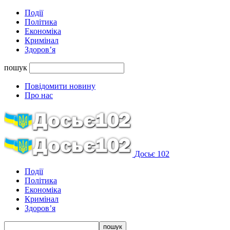
Події
Політика
Економіка
Кримінал
Здоров’я
пошук
Повідомити новину
Про нас
Досьє 102
Події
Політика
Економіка
Кримінал
Здоров’я