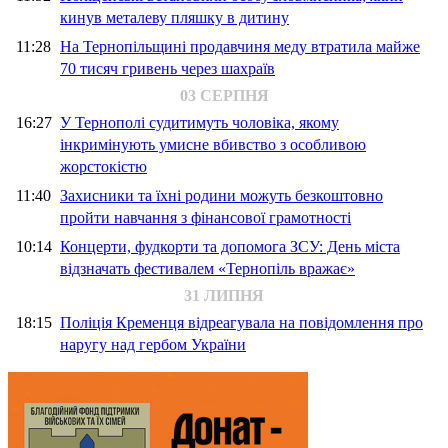
кинув металеву пляшку в дитину
11:28
На Тернопільщині продавчиня меду втратила майже
70 тисяч гривень через шахраїв
03 СЕРПНЯ
16:27
У Тернополі судитимуть чоловіка, якому
інкримінують умисне вбивство з особливою
жорстокістю
11:40
Захисники та їхні родини можуть безкоштовно
пройти навчання з фінансової грамотності
10:14
Концерти, фудкорти та допомога ЗСУ: День міста
відзначать фестивалем «Тернопіль вражає»
31 ЛИПНЯ
18:15
Поліція Кременця відреагувала на повідомлення про
наругу над гербом України