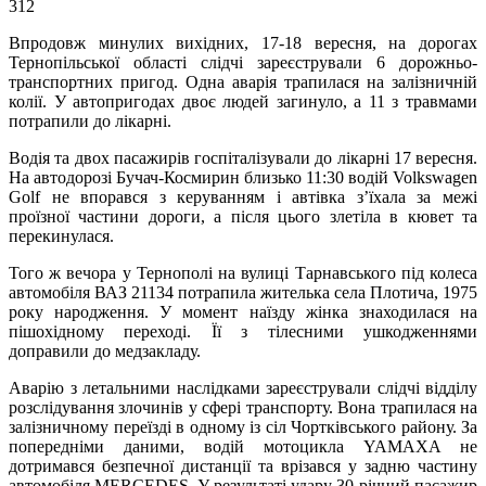
312
Впродовж минулих вихідних, 17-18 вересня, на дорогах
Тернопільської області слідчі зареєстрували 6 дорожньо-
транспортних пригод. Одна аварія трапилася на залізничній
колії. У автопригодах двоє людей загинуло, а 11 з травмами
потрапили до лікарні.
Водія та двох пасажирів госпіталізували до лікарні 17 вересня.
На автодорозі Бучач-Космирин близько 11:30 водій Volkswagen
Golf не впорався з керуванням і автівка з’їхала за межі
проїзної частини дороги, а після цього злетіла в кювет та
перекинулася.
Того ж вечора у Тернополі на вулиці Тарнавського під колеса
автомобіля ВАЗ 21134 потрапила жителька села Плотича, 1975
року народження. У момент наїзду жінка знаходилася на
пішохідному переході. Її з тілесними ушкодженнями
доправили до медзакладу.
Аварію з летальними наслідками зареєстрували слідчі відділу
розслідування злочинів у сфері транспорту. Вона трапилася на
залізничному переїзді в одному із сіл Чортківського району. За
попередніми даними, водій мотоцикла YAMAXA не
дотримався безпечної дистанції та врізався у задню частину
автомобіля MERCEDES. У результаті удару 30-річний пасажир