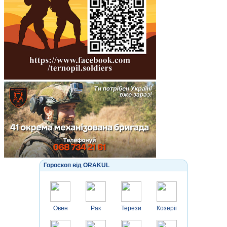
Гороскоп від ORAKUL
Овен
Рак
Терези
Козеріг