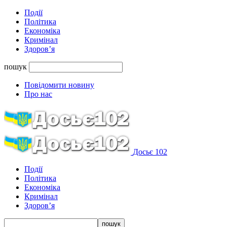
Події
Політика
Економіка
Кримінал
Здоров’я
пошук
Повідомити новину
Про нас
Досьє 102
Події
Політика
Економіка
Кримінал
Здоров’я