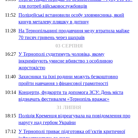
для потреб військовослужбовців
11:52
Поліцейські встановили особу зловмисника, який
кинув металеву пляшку в дитину
11:28
На Тернопільщині продавчиня меду втратила майже
70 тисяч гривень через шахраїв
03 СЕРПНЯ
16:27
У Тернополі судитимуть чоловіка, якому
інкримінують умисне вбивство з особливою
жорстокістю
11:40
Захисники та їхні родини можуть безкоштовно
пройти навчання з фінансової грамотності
10:14
Концерти, фудкорти та допомога ЗСУ: День міста
відзначать фестивалем «Тернопіль вражає»
31 ЛИПНЯ
18:15
Поліція Кременця відреагувала на повідомлення про
наругу над гербом України
17:12
У Тернополі триває підготовка об’єктів критичної