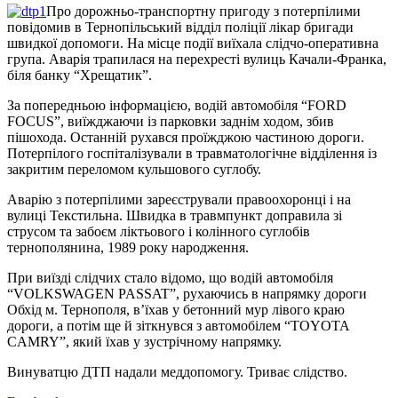
Про дорожньо-транспортну пригоду з потерпілими
повідомив в Тернопільський відділ поліції лікар бригади
швидкої допомоги. На місце події виїхала слідчо-оперативна
група. Аварія трапилася на перехресті вулиць Качали-Франка,
біля банку “Хрещатик”.
За попередньою інформацією, водій автомобіля “FORD
FOCUS”, виїжджаючи із парковки заднім ходом, збив
пішохода. Останній рухався проїжджою частиною дороги.
Потерпілого госпіталізували в травматологічне відділення із
закритим переломом кульшового суглобу.
Аварію з потерпілими зареєстрували правоохоронці і на
вулиці Текстильна. Швидка в травмпункт доправила зі
струсом та забоєм ліктьового і колінного суглобів
тернополянина, 1989 року народження.
При виїзді слідчих стало відомо, що водій автомобіля
“VOLKSWAGEN PASSAT”, рухаючись в напрямку дороги
Обхід м. Тернополя, в’їхав у бетонний мур лівого краю
дороги, а потім ще й зіткнувся з автомобілем “TOYOTA
CAMRY”, який їхав у зустрічному напрямку.
Винуватцю ДТП надали меддопомогу. Триває слідство.