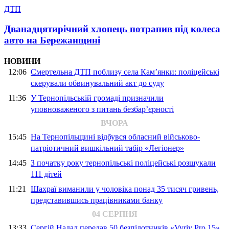
ДТП
Дванадцятирічний хлопець потрапив під колеса
авто на Бережанщині
НОВИНИ
12:06
Смертельна ДТП поблизу села Кам’янки: поліцейські
скерували обвинувальний акт до суду
11:36
У Тернопільській громаді призначили
уповноваженого з питань безбар’єрності
ВЧОРА
15:45
На Тернопільщині відбувся обласний військово-
патріотичний вишкільний табір «Легіонер»
14:45
З початку року тернопільські поліцейські розшукали
111 дітей
11:21
Шахраї виманили у чоловіка понад 35 тисяч гривень,
представившись працівниками банку
04 СЕРПНЯ
13:33
Сергій Надал передав 50 безпілотників «Vyriy Pro 15»