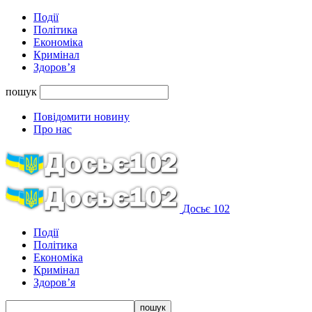
Події
Політика
Економіка
Кримінал
Здоров’я
пошук
Повідомити новину
Про нас
Досьє 102
Події
Політика
Економіка
Кримінал
Здоров’я