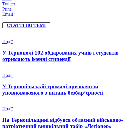
Twitter
Print
Email
СТАТТІ ПО ТЕМІ
Події
У Тернополі 102 обдарованих учнів і студентів
отримають іменні стипендії
Події
У Тернопільській громаді призначили
уповноваженого з питань безбар’єрності
Події
На Тернопільщині відбувся обласний військово-
патріотичний вишкільний табір «Легіонер»