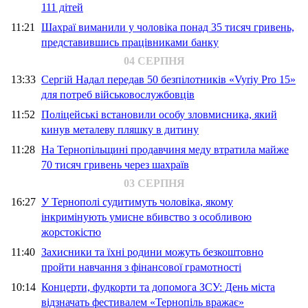
111 дітей
11:21
Шахраї виманили у чоловіка понад 35 тисяч гривень,
представившись працівниками банку
04 СЕРПНЯ
13:33
Сергій Надал передав 50 безпілотників «Vyriy Pro 15»
для потреб військовослужбовців
11:52
Поліцейські встановили особу зловмисника, який
кинув металеву пляшку в дитину
11:28
На Тернопільщині продавчиня меду втратила майже
70 тисяч гривень через шахраїв
03 СЕРПНЯ
16:27
У Тернополі судитимуть чоловіка, якому
інкримінують умисне вбивство з особливою
жорстокістю
11:40
Захисники та їхні родини можуть безкоштовно
пройти навчання з фінансової грамотності
10:14
Концерти, фудкорти та допомога ЗСУ: День міста
відзначать фестивалем «Тернопіль вражає»