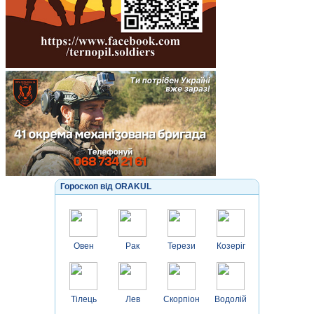
Гороскоп від ORAKUL
Овен
Рак
Терези
Козеріг
Тілець
Лев
Скорпіон
Водолій