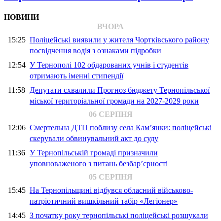
НОВИНИ
ВЧОРА
15:25
Поліцейські виявили у жителя Чортківського району
посвідчення водія з ознаками підробки
12:54
У Тернополі 102 обдарованих учнів і студентів
отримають іменні стипендії
11:58
Депутати схвалили Прогноз бюджету Тернопільської
міської територіальної громади на 2027-2029 роки
06 СЕРПНЯ
12:06
Смертельна ДТП поблизу села Кам’янки: поліцейські
скерували обвинувальний акт до суду
11:36
У Тернопільській громаді призначили
уповноваженого з питань безбар’єрності
05 СЕРПНЯ
15:45
На Тернопільщині відбувся обласний військово-
патріотичний вишкільний табір «Легіонер»
14:45
З початку року тернопільські поліцейські розшукали