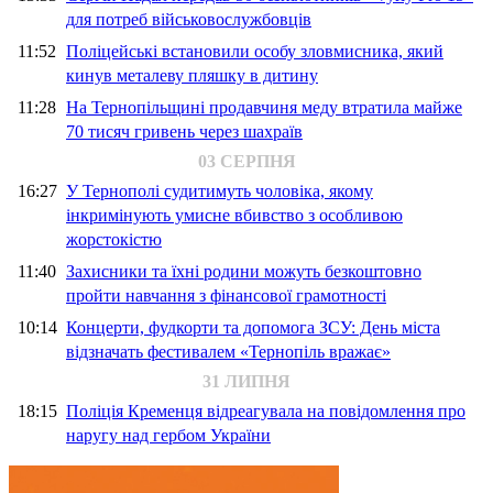
для потреб військовослужбовців
11:52
Поліцейські встановили особу зловмисника, який
кинув металеву пляшку в дитину
11:28
На Тернопільщині продавчиня меду втратила майже
70 тисяч гривень через шахраїв
03 СЕРПНЯ
16:27
У Тернополі судитимуть чоловіка, якому
інкримінують умисне вбивство з особливою
жорстокістю
11:40
Захисники та їхні родини можуть безкоштовно
пройти навчання з фінансової грамотності
10:14
Концерти, фудкорти та допомога ЗСУ: День міста
відзначать фестивалем «Тернопіль вражає»
31 ЛИПНЯ
18:15
Поліція Кременця відреагувала на повідомлення про
наругу над гербом України