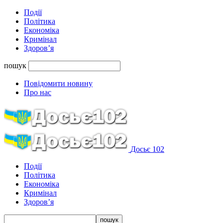
Події
Політика
Економіка
Кримінал
Здоров’я
пошук
Повідомити новину
Про нас
Досьє 102
Події
Політика
Економіка
Кримінал
Здоров’я