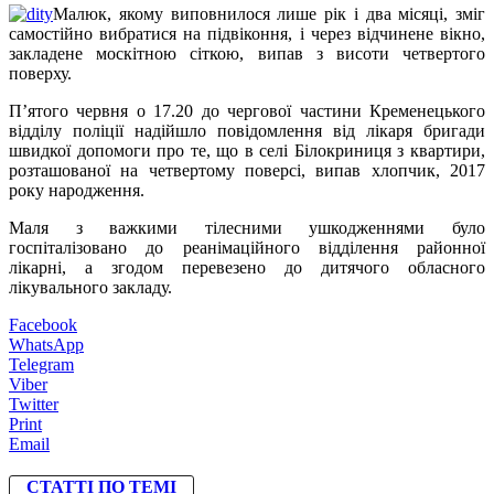
Малюк, якому виповнилося лише рік і два місяці, зміг
самостійно вибратися на підвіконня, і через відчинене вікно,
закладене москітною сіткою, випав з висоти четвертого
поверху.
П’ятого червня о 17.20 до чергової частини Кременецького
відділу поліції надійшло повідомлення від лікаря бригади
швидкої допомоги про те, що в селі Білокриниця з квартири,
розташованої на четвертому поверсі, випав хлопчик, 2017
року народження.
Маля з важкими тілесними ушкодженнями було
госпіталізовано до реанімаційного відділення районної
лікарні, а згодом перевезено до дитячого обласного
лікувального закладу.
Facebook
WhatsApp
Telegram
Viber
Twitter
Print
Email
СТАТТІ ПО ТЕМІ