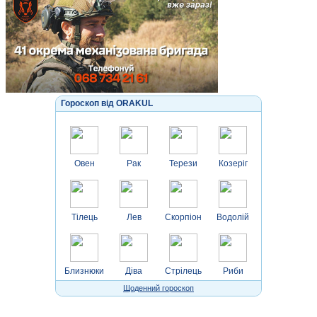
Гороскоп від ORAKUL
Овен
Рак
Терези
Козеріг
Тілець
Лев
Скорпіон
Водолій
Близнюки
Діва
Стрілець
Риби
Щоденний гороскоп