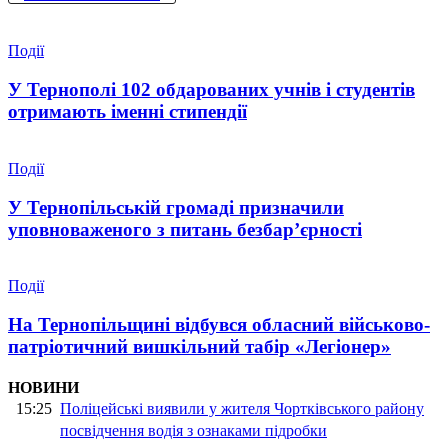
Події
У Тернополі 102 обдарованих учнів і студентів
отримають іменні стипендії
Події
У Тернопільській громаді призначили
уповноваженого з питань безбар’єрності
Події
На Тернопільщині відбувся обласний військово-
патріотичний вишкільний табір «Легіонер»
НОВИНИ
15:25
Поліцейські виявили у жителя Чортківського району
посвідчення водія з ознаками підробки