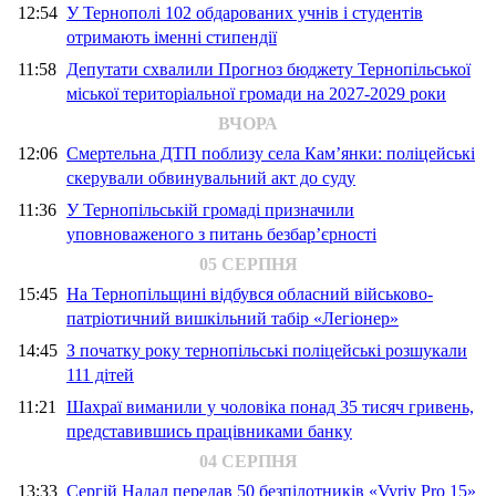
12:54
У Тернополі 102 обдарованих учнів і студентів
отримають іменні стипендії
11:58
Депутати схвалили Прогноз бюджету Тернопільської
міської територіальної громади на 2027-2029 роки
ВЧОРА
12:06
Смертельна ДТП поблизу села Кам’янки: поліцейські
скерували обвинувальний акт до суду
11:36
У Тернопільській громаді призначили
уповноваженого з питань безбар’єрності
05 СЕРПНЯ
15:45
На Тернопільщині відбувся обласний військово-
патріотичний вишкільний табір «Легіонер»
14:45
З початку року тернопільські поліцейські розшукали
111 дітей
11:21
Шахраї виманили у чоловіка понад 35 тисяч гривень,
представившись працівниками банку
04 СЕРПНЯ
13:33
Сергій Надал передав 50 безпілотників «Vyriy Pro 15»